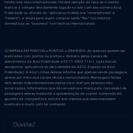
trecho nos voos internacionais. Haverá isenção da taxa se o cliente
realizar a compra devidamente logado no site com seu número Azul
Fidelidade ou através do “aplicativo mobile (via "smartphones" e
"tablets"), e ainda para quem comprar tarifa "flex" nos trechos
domésticos ou "business" nos trechos internacionais.
COMPRAS EM PONTOS e PONTOS + DINHEIRO: As reservas podem ser
realizadas com pontos ou pontos + dinheiro pelos canais de
atendimento da Azul Fidelidade (+55 11 4003-1141), lojas físicas,
aeroportos, aplicativos ou pelo website da AZUL (logado na Azul
Fidelidade). A Azul Linhas Aéreas informa que apenas vende passagens
aéreas por meio dos canais oficiais mencionados. Mensagens falsas
vêm sendo indevidamente enviadas via e-mail por pessoas não
autorizadas. Informamos que não enviamos e-mails para concessão de
passagens aéreas mediante a apresentação de cupom numerado em
guichês da companhia e solicita aos clientes que desconsiderem
eventuais e-mails com tal conteúdo.
Dúvidas?