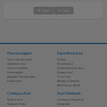
Voltar
Topo
Para sua viagem
Experiência Azul
Voos Internacionais
Ônibus
Aplicativo Azul
Revista Azul
Check-in Mobile
Estacionamento Azul
Informações
Espaço Azul
Bagagem Despachada
TV ao vivo
Fretamento
Bebidas & Snacks
Walt Disney World
Conheça a Azul
Azul Fidelidade
Sobre a Azul
Conheça o Programa
Mapa de Rotas
Categorias