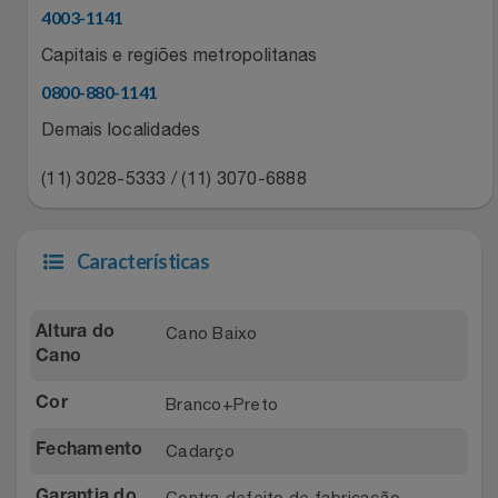
Natal
Natura
4003-1141
Capitais e regiões metropolitanas
Notebooks E Tablet
Netshoes
0800-880-1141
Óculos
Oster
Demais localidades
Papelaria
(11) 3028-5333 / (11) 3070-6888
Perfumes & Cosméticos
Páscoa
Ponto Frio
Características
Perfumaria
Portal Das Malas
Cano Baixo
Altura do
Perfume
Porto Brasil
Cano
Branco+Preto
Cor
Perfumes
Renner
Cadarço
Fechamento
Pet
Safe – Escola De Aviação
Contra defeito de fabricação
Garantia do