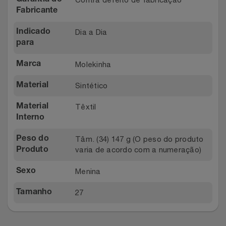
Relógios
Fabricante
Stanley Pmi
Dia a Dia
Indicado
Saúde E Bem-Estar
The Bar
para
TV
Molekinha
Marca
Top Store
Sintético
Material
Utilidades Industriais
Tramontina
Têxtil
Material
Vestuário
Três Corações
Interno
Tâm. (34) 147 g (O peso do produto
Peso do
Weconnect
varia de acordo com a numeração)
Produto
Menina
Sexo
27
Tamanho