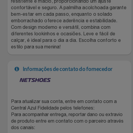
resistente e macio, proporcionando um ajuste
confortável e seguro. A palmilha acolchoada garante
Filmes
Lity
Netshoes
bem-estar em cada passo, enquanto o solado
emborrachado oferece aderência e estabilidade.
Informática
Loccitane Au Bresil
Pet Love Saúde
Com design moderno e versátil, combina com
diferentes lookinhos e ocasiões. Leve e fácil de
calçar, é ideal para o dia a dia. Escolha conforto e
Jardim
Loccitane En Provence
Ponto Frio
estilo para sua menina!
Jogos E Consoles
Magalu
Pontos Por Opiniões
Informações de contato do fornecedor
Livros
Meu Resgate Favorito
Portal Das Malas
Malas E Mochilas
Mondial
Renner
Para atualizar sua conta, entre em contato com a
Mercado
Mormaii
Sams Club
Central Azul Fidelidade pelos telefones:
Para acompanhar entrega, reportar dano ou extravio
Móveis
Multi
Topstore
de produto entre em contato com o parceiro através
dos canais: