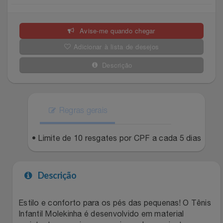
Celulares E Smartphone
Easylive
Estoque
Avise-me quando chegar
Cosméticos
Electrolux
Extra
Adicionar à lista de desejos
Cozinha
Extra
Individual
Descrição
Doações
Fortaleza
Insider
Eletrodomésticos
Regras gerais
Gama Italy
John John
Eletroportáteis
• Limite de 10 resgates por CPF a cada 5 dias
Giftty
Le Lis
Esportes
Havanna
Magalu
Descrição
Experiências
Hospital De Amor
Méliuz
Estilo e conforto para os pés das pequenas! O Tênis
Infantil Molekinha é desenvolvido em material
Ferramentas
Jbl
Natura