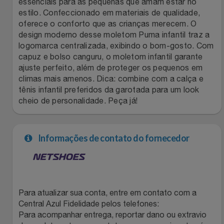
essenciais para as pequenas que amam estar no
estilo. Confeccionado em materiais de qualidade,
Filmes
Lity
Netshoes
oferece o conforto que as crianças merecem. O
design moderno desse moletom Puma infantil traz a
Informática
Loccitane Au Bresil
Pet Love Saúde
logomarca centralizada, exibindo o bom-gosto. Com
capuz e bolso canguru, o moletom infantil garante
ajuste perfeito, além de proteger os pequenos em
Jardim
Loccitane En Provence
Ponto Frio
climas mais amenos. Dica: combine com a calça e
tênis infantil preferidos da garotada para um look
Jogos E Consoles
Magalu
Pontos Por Opiniões
cheio de personalidade. Peça já!
Livros
Meu Resgate Favorito
Portal Das Malas
Informações de contato do fornecedor
Malas E Mochilas
Mondial
Renner
Mercado
Mormaii
Sams Club
Para atualizar sua conta, entre em contato com a
Móveis
Multi
Topstore
Central Azul Fidelidade pelos telefones:
Para acompanhar entrega, reportar dano ou extravio