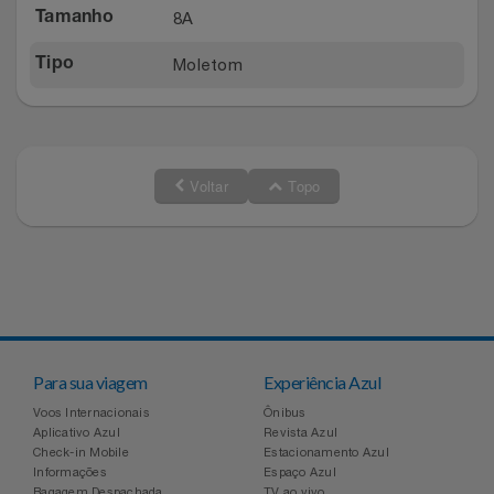
8A
Tamanho
Moletom
Tipo
Voltar
Topo
Para sua viagem
Experiência Azul
Voos Internacionais
Ônibus
Aplicativo Azul
Revista Azul
Check-in Mobile
Estacionamento Azul
Informações
Espaço Azul
Bagagem Despachada
TV ao vivo