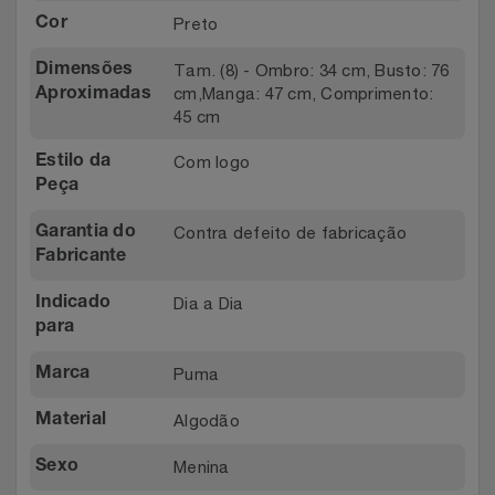
Preto
Relógios
Cor
Stanley Pmi
Tam. (8) - Ombro: 34 cm, Busto: 76
Dimensões
Saúde E Bem-Estar
The Bar
cm,Manga: 47 cm, Comprimento:
Aproximadas
45 cm
TV
Top Store
Com logo
Estilo da
Peça
Utilidades Industriais
Tramontina
Contra defeito de fabricação
Garantia do
Vestuário
Três Corações
Fabricante
Dia a Dia
Indicado
Weconnect
para
Puma
Marca
Algodão
Material
Menina
Sexo