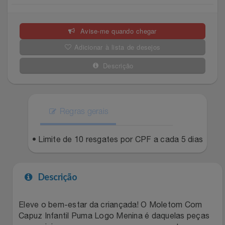
Celulares E Smartphone
Easylive
Estoque
Avise-me quando chegar
Cosméticos
Electrolux
Extra
Adicionar à lista de desejos
Cozinha
Extra
Individual
Descrição
Doações
Fortaleza
Insider
Eletrodomésticos
Regras gerais
Gama Italy
John John
Eletroportáteis
• Limite de 10 resgates por CPF a cada 5 dias
Giftty
Le Lis
Esportes
Havanna
Magalu
Descrição
Experiências
Hospital De Amor
Méliuz
Eleve o bem-estar da criançada! O Moletom Com
Capuz Infantil Puma Logo Menina é daquelas peças
Ferramentas
Jbl
Natura