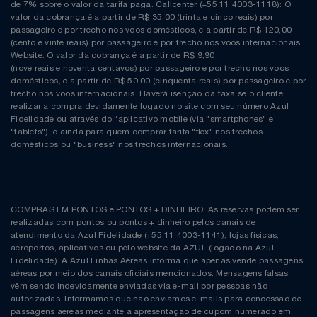
de 7% sobre o valor da tarifa paga. Callcenter (+55 11 4003-1118): O
valor da cobrança é a partir de R$ 35,00 (trinta e cinco reais) por
passageiro e por trecho nos voos domésticos, e a partir de R$ 120,00
(cento e vinte reais) por passageiro e por trecho nos voos internacionais.
Website: O valor da cobrança é a partir de R$ 9,90
(nove reais e noventa centavos) por passageiro e por trecho nos voos
domésticos, e a partir de R$ 50,00 (cinquenta reais) por passageiro e por
trecho nos voos internacionais. Haverá isenção da taxa se o cliente
realizar a compra devidamente logado no site com seu número Azul
Fidelidade ou através do “aplicativo mobile (via "smartphones" e
"tablets"), e ainda para quem comprar tarifa "flex" nos trechos
domésticos ou "business" nos trechos internacionais.
COMPRAS EM PONTOS e PONTOS + DINHEIRO: As reservas podem ser
realizadas com pontos ou pontos + dinheiro pelos canais de
atendimento da Azul Fidelidade (+55 11 4003-1141), lojas físicas,
aeroportos, aplicativos ou pelo website da AZUL (logado na Azul
Fidelidade). A Azul Linhas Aéreas informa que apenas vende passagens
aéreas por meio dos canais oficiais mencionados. Mensagens falsas
vêm sendo indevidamente enviadas via e-mail por pessoas não
autorizadas. Informamos que não enviamos e-mails para concessão de
passagens aéreas mediante a apresentação de cupom numerado em