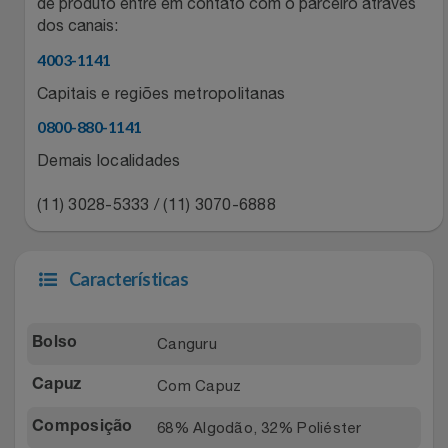
Natal
de produto entre em contato com o parceiro através
Natura
dos canais:
Notebooks E Tablet
Netshoes
4003-1141
Capitais e regiões metropolitanas
Óculos
Oster
0800-880-1141
Papelaria
Demais localidades
Perfumes & Cosméticos
(11) 3028-5333 / (11) 3070-6888
Páscoa
Ponto Frio
Perfumaria
Portal Das Malas
Características
Perfume
Porto Brasil
Canguru
Bolso
Perfumes
Renner
Com Capuz
Capuz
Pet
Safe – Escola De Aviação
68% Algodão, 32% Poliéster
Composição