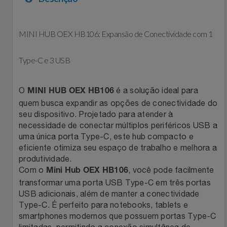
Filmes
Lity
Netshoes
MINI HUB OEX HB106: Expansão de Conectividade com 1
Informática
Loccitane Au Bresil
Pet Love Saúde
Type-C e 3 USB
Jardim
Loccitane En Provence
Ponto Frio
O
é a solução ideal para
MINI HUB OEX HB106
Jogos E Consoles
Magalu
Pontos Por Opiniões
quem busca expandir as opções de conectividade do
seu dispositivo. Projetado para atender à
Livros
Meu Resgate Favorito
Portal Das Malas
necessidade de conectar múltiplos periféricos USB a
uma única porta Type-C, este hub compacto e
eficiente otimiza seu espaço de trabalho e melhora a
Malas E Mochilas
Mondial
Renner
produtividade.
Com o
, você pode facilmente
Mini Hub OEX HB106
Mercado
Mormaii
Sams Club
transformar uma porta USB Type-C em três portas
USB adicionais, além de manter a conectividade
Móveis
Multi
Topstore
Type-C. É perfeito para notebooks, tablets e
smartphones modernos que possuem portas Type-C
limitadas, permitindo a conexão simultânea de