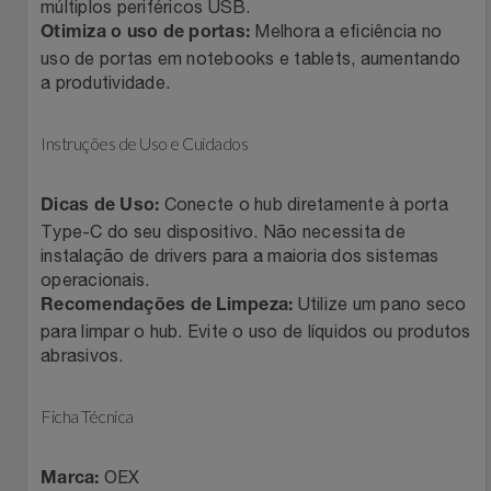
múltiplos periféricos USB.
Relógios
Stanley Pmi
Melhora a eficiência no
Otimiza o uso de portas:
uso de portas em notebooks e tablets, aumentando
Saúde E Bem-Estar
a produtividade.
The Bar
TV
Top Store
Instruções de Uso e Cuidados
Utilidades Industriais
Tramontina
Conecte o hub diretamente à porta
Dicas de Uso:
Type-C do seu dispositivo. Não necessita de
Vestuário
instalação de drivers para a maioria dos sistemas
Três Corações
operacionais.
Utilize um pano seco
Recomendações de Limpeza:
Weconnect
para limpar o hub. Evite o uso de líquidos ou produtos
abrasivos.
Ficha Técnica
OEX
Marca: