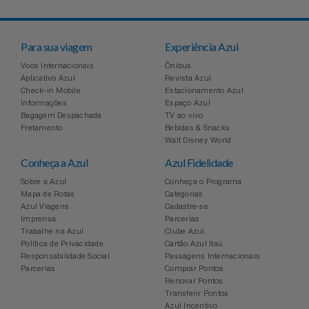
Para sua viagem
Experiência Azul
Voos Internacionais
Ônibus
Aplicativo Azul
Revista Azul
Check-in Mobile
Estacionamento Azul
Informações
Espaço Azul
Bagagem Despachada
TV ao vivo
Fretamento
Bebidas & Snacks
Walt Disney World
Conheça a Azul
Azul Fidelidade
Sobre a Azul
Conheça o Programa
Mapa de Rotas
Categorias
Azul Viagens
Cadastre-se
Imprensa
Parcerias
Trabalhe na Azul
Clube Azul
Política de Privacidade
Cartão Azul Itaú
Responsabilidade Social
Passagens Internacionais
Parcerias
Comprar Pontos
Renovar Pontos
Transferir Pontos
Azul Incentivo