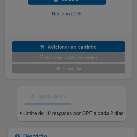
Celulares E Smartphone
Easylive
Estoque
Não sei o CEP
Cosméticos
Electrolux
Extra
Cozinha
Extra
Individual
Adicionar ao carrinho
Doações
Fortaleza
Insider
Adicionar à lista de desejos
Eletrodomésticos
Descrição
Gama Italy
John John
Eletroportáteis
Giftty
Le Lis
Regras gerais
Esportes
Havanna
Magalu
• Limite de 10 resgates por CPF a cada 2 dias
Experiências
Hospital De Amor
Méliuz
Ferramentas
Jbl
Natura
Descrição