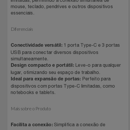
Natal
Natura
mouse, teclado, pendrives e outros dispositivos
essenciais.
Notebooks E Tablet
Netshoes
Diferenciais
Óculos
Oster
1 porta Type-C e 3 portas
Papelaria
Conectividade versátil:
Perfumes & Cosméticos
USB para conectar diversos dispositivos
simultaneamente.
Páscoa
Ponto Frio
Leve-o para qualquer
Design compacto e portátil:
lugar, otimizando seu espaço de trabalho.
Perfumaria
Portal Das Malas
Perfeito para
Ideal para expansão de portas:
dispositivos com portas Type-C limitadas, como
Perfume
Porto Brasil
notebooks e tablets.
Perfumes
Renner
Mais sobre o Produto
Pet
Safe – Escola De Aviação
Simplifica a conexão de
Facilita a conexão: