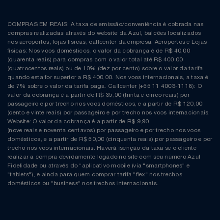
COMPRAS EM REAIS: A taxa de emissão/conveniência é cobrada nas
compras realizadas através do website da Azul, balcões localizados
nos aeroportos, lojas físicas, callcenter da empresa. Aeroportos e Lojas
físicas: Nos voos domésticos, o valor da cobrança é de R$ 40,00
(quarenta reais) para compras com o valor total até R$ 400,00
(quatrocentos reais) ou de 10% (dez por cento) sobre o valor da tarifa
quando esta for superior a R$ 400,00. Nos voos internacionais, a taxa é
de 7% sobre o valor da tarifa paga. Callcenter (+55 11 4003-1118): O
valor da cobrança é a partir de R$ 35,00 (trinta e cinco reais) por
passageiro e por trecho nos voos domésticos, e a partir de R$ 120,00
(cento e vinte reais) por passageiro e por trecho nos voos internacionais.
Website: O valor da cobrança é a partir de R$ 9,90
(nove reais e noventa centavos) por passageiro e por trecho nos voos
domésticos, e a partir de R$ 50,00 (cinquenta reais) por passageiro e por
trecho nos voos internacionais. Haverá isenção da taxa se o cliente
realizar a compra devidamente logado no site com seu número Azul
Fidelidade ou através do “aplicativo mobile (via "smartphones" e
"tablets"), e ainda para quem comprar tarifa "flex" nos trechos
domésticos ou "business" nos trechos internacionais.