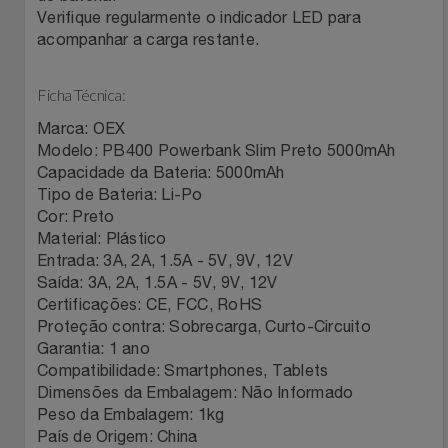
Verifique regularmente o indicador LED para
Relógios
Stanley Pmi
acompanhar a carga restante.
Saúde E Bem-Estar
The Bar
Ficha Técnica:
TV
Marca: OEX
Top Store
Modelo: PB400 Powerbank Slim Preto 5000mAh
Capacidade da Bateria: 5000mAh
Utilidades Industriais
Tramontina
Tipo de Bateria: Li-Po
Cor: Preto
Vestuário
Três Corações
Material: Plástico
Entrada: 3A, 2A, 1.5A - 5V, 9V, 12V
Saída: 3A, 2A, 1.5A - 5V, 9V, 12V
Weconnect
Certificações: CE, FCC, RoHS
Proteção contra: Sobrecarga, Curto-Circuito
Garantia: 1 ano
Compatibilidade: Smartphones, Tablets
Dimensões da Embalagem: Não Informado
Peso da Embalagem: 1kg
País de Origem: China