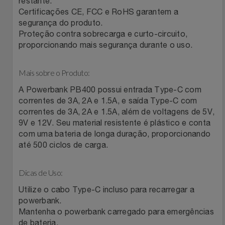
restante.
Natal
Natura
Certificações CE, FCC e RoHS garantem a
segurança do produto.
Notebooks E Tablet
Netshoes
Proteção contra sobrecarga e curto-circuito,
proporcionando mais segurança durante o uso.
Óculos
Oster
Mais sobre o Produto:
Papelaria
Perfumes & Cosméticos
A Powerbank PB400 possui entrada Type-C com
correntes de 3A, 2A e 1.5A, e saída Type-C com
Páscoa
Ponto Frio
correntes de 3A, 2A e 1.5A, além de voltagens de 5V,
9V e 12V. Seu material resistente é plástico e conta
Perfumaria
Portal Das Malas
com uma bateria de longa duração, proporcionando
até 500 ciclos de carga.
Perfume
Porto Brasil
Dicas de Uso:
Perfumes
Renner
Utilize o cabo Type-C incluso para recarregar a
powerbank.
Pet
Mantenha o powerbank carregado para emergências
Safe – Escola De Aviação
de bateria.