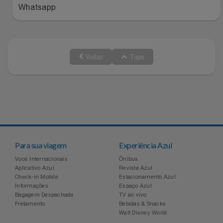
Whatsapp
Voltar
Topo
Para sua viagem
Experiência Azul
Voos Internacionais
Ônibus
Aplicativo Azul
Revista Azul
Check-in Mobile
Estacionamento Azul
Informações
Espaço Azul
Bagagem Despachada
TV ao vivo
Fretamento
Bebidas & Snacks
Walt Disney World