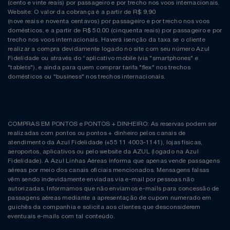
(cento e vinte reais) por passageiro e por trecho nos voos internacionais.
Website: O valor da cobrança é a partir de R$ 9,90
(nove reais e noventa centavos) por passageiro e por trecho nos voos
domésticos, e a partir de R$ 50,00 (cinquenta reais) por passageiro e por
trecho nos voos internacionais. Haverá isenção da taxa se o cliente
realizar a compra devidamente logado no site com seu número Azul
Fidelidade ou através do “aplicativo mobile (via "smartphones" e
"tablets"), e ainda para quem comprar tarifa "flex" nos trechos
domésticos ou "business" nos trechos internacionais.
COMPRAS EM PONTOS e PONTOS + DINHEIRO: As reservas podem ser
realizadas com pontos ou pontos + dinheiro pelos canais de
atendimento da Azul Fidelidade (+55 11 4003-1141), lojas físicas,
aeroportos, aplicativos ou pelo website da AZUL (logado na Azul
Fidelidade). A Azul Linhas Aéreas informa que apenas vende passagens
aéreas por meio dos canais oficiais mencionados. Mensagens falsas
vêm sendo indevidamente enviadas via e-mail por pessoas não
autorizadas. Informamos que não enviamos e-mails para concessão de
passagens aéreas mediante a apresentação de cupom numerado em
guichês da companhia e solicita aos clientes que desconsiderem
eventuais e-mails com tal conteúdo.