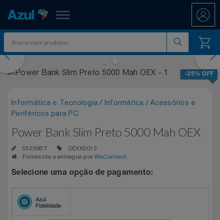
Azul Fidelidade
evious
Nex
Shopping
-25% OFF
Promoções
Informática e Tecnologia
/
Informática
/
Acessórios e
Periféricos para PC
7.8 PAYDAY
Departamentos
Power Bank Slim Preto 5000 Mah OEX
Ar E Ventilação
ATÉ 50% OFF DIA DOS PAIS
Resgate
5523957
OEXX2012
Fornecido e entregue por
WeConnect
Artesanato
CASAS BAHIA 8.8
All Accor
Selecione uma opção de pagamento:
Acumule Pontos
Artigos Para Festa
DIA DOS PAIS ATÉ 60% OFF
Asics
Abastece Aí
Meu Resgate Favorito
Áudio E Som
ENTRETENIMENTO PARA TODOS
Associação Voar
Accor