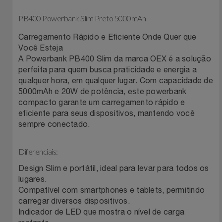
Filmes
PB400 Powerbank Slim Preto 5000mAh
Lity
Netshoes
Carregamento Rápido e Eficiente Onde Quer que
Informática
Loccitane Au Bresil
Pet Love Saúde
Você Esteja
A Powerbank PB400 Slim da marca OEX é a solução
Jardim
perfeita para quem busca praticidade e energia a
Loccitane En Provence
Ponto Frio
qualquer hora, em qualquer lugar. Com capacidade de
5000mAh e 20W de potência, este powerbank
Jogos E Consoles
Magalu
Pontos Por Opiniões
compacto garante um carregamento rápido e
eficiente para seus dispositivos, mantendo você
Livros
Meu Resgate Favorito
Portal Das Malas
sempre conectado.
Malas E Mochilas
Mondial
Renner
Diferenciais:
Design Slim e portátil, ideal para levar para todos os
Mercado
Mormaii
Sams Club
lugares.
Compatível com smartphones e tablets, permitindo
Móveis
Multi
Topstore
carregar diversos dispositivos.
Indicador de LED que mostra o nível de carga