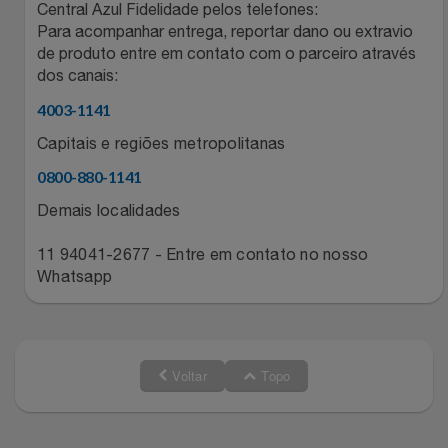
Natal
Natura
Central Azul Fidelidade pelos telefones:
Para acompanhar entrega, reportar dano ou extravio
de produto entre em contato com o parceiro através
Notebooks E Tablet
Netshoes
dos canais:
Óculos
4003-1141
Oster
Capitais e regiões metropolitanas
Papelaria
Perfumes & Cosméticos
0800-880-1141
Demais localidades
Páscoa
Ponto Frio
11 94041-2677 - Entre em contato no nosso
Perfumaria
Portal Das Malas
Whatsapp
Perfume
Porto Brasil
Perfumes
Renner
Voltar
Topo
Pet
Safe – Escola De Aviação