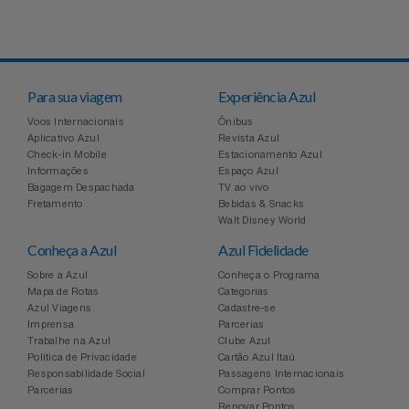
Relógios
Stanley Pmi
Saúde E Bem-Estar
The Bar
Para sua viagem
Experiência Azul
TV
Top Store
Voos Internacionais
Ônibus
Aplicativo Azul
Revista Azul
Check-in Mobile
Estacionamento Azul
Utilidades Industriais
Tramontina
Informações
Espaço Azul
Bagagem Despachada
TV ao vivo
Fretamento
Bebidas & Snacks
Vestuário
Três Corações
Walt Disney World
Conheça a Azul
Azul Fidelidade
Weconnect
Sobre a Azul
Conheça o Programa
Mapa de Rotas
Categorias
Azul Viagens
Cadastre-se
Imprensa
Parcerias
Trabalhe na Azul
Clube Azul
Política de Privacidade
Cartão Azul Itaú
Responsabilidade Social
Passagens Internacionais
Parcerias
Comprar Pontos
Renovar Pontos