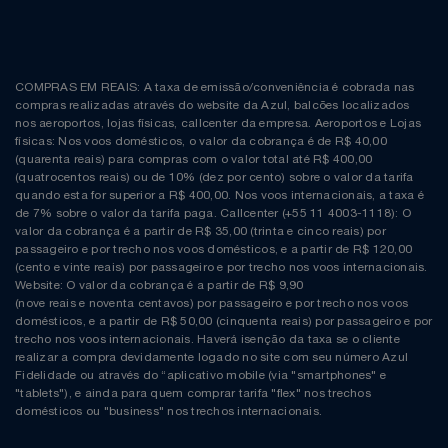
COMPRAS EM REAIS: A taxa de emissão/conveniência é cobrada nas
compras realizadas através do website da Azul, balcões localizados
nos aeroportos, lojas físicas, callcenter da empresa. Aeroportos e Lojas
físicas: Nos voos domésticos, o valor da cobrança é de R$ 40,00
(quarenta reais) para compras com o valor total até R$ 400,00
(quatrocentos reais) ou de 10% (dez por cento) sobre o valor da tarifa
quando esta for superior a R$ 400,00. Nos voos internacionais, a taxa é
de 7% sobre o valor da tarifa paga. Callcenter (+55 11 4003-1118): O
valor da cobrança é a partir de R$ 35,00 (trinta e cinco reais) por
passageiro e por trecho nos voos domésticos, e a partir de R$ 120,00
(cento e vinte reais) por passageiro e por trecho nos voos internacionais.
Website: O valor da cobrança é a partir de R$ 9,90
(nove reais e noventa centavos) por passageiro e por trecho nos voos
domésticos, e a partir de R$ 50,00 (cinquenta reais) por passageiro e por
trecho nos voos internacionais. Haverá isenção da taxa se o cliente
realizar a compra devidamente logado no site com seu número Azul
Fidelidade ou através do “aplicativo mobile (via "smartphones" e
"tablets"), e ainda para quem comprar tarifa "flex" nos trechos
domésticos ou "business" nos trechos internacionais.