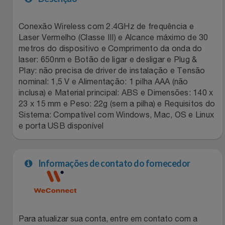
Filmes
Lity
Netshoes
Conexão Wireless com 2.4GHz de frequência e
Laser Vermelho (Classe III) e Alcance máximo de 30
Informática
Loccitane Au Bresil
Pet Love Saúde
metros do dispositivo e Comprimento da onda do
laser: 650nm e Botão de ligar e desligar e Plug &
Jardim
Play: não precisa de driver de instalação e Tensão
Loccitane En Provence
Ponto Frio
nominal: 1,5 V e Alimentação: 1 pilha AAA (não
inclusa) e Material principal: ABS e Dimensões: 140 x
Jogos E Consoles
Magalu
Pontos Por Opiniões
23 x 15 mm e Peso: 22g (sem a pilha) e Requisitos do
Sistema: Compatível com Windows, Mac, OS e Linux
Livros
Meu Resgate Favorito
Portal Das Malas
e porta USB disponível
Malas E Mochilas
Mondial
Renner
Informações de contato do fornecedor
Mercado
Mormaii
Sams Club
Móveis
Multi
Topstore
Para atualizar sua conta, entre em contato com a