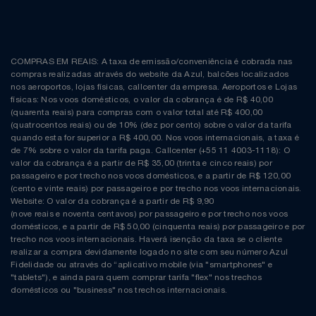
COMPRAS EM REAIS: A taxa de emissão/conveniência é cobrada nas
compras realizadas através do website da Azul, balcões localizados
nos aeroportos, lojas físicas, callcenter da empresa. Aeroportos e Lojas
físicas: Nos voos domésticos, o valor da cobrança é de R$ 40,00
(quarenta reais) para compras com o valor total até R$ 400,00
(quatrocentos reais) ou de 10% (dez por cento) sobre o valor da tarifa
quando esta for superior a R$ 400,00. Nos voos internacionais, a taxa é
de 7% sobre o valor da tarifa paga. Callcenter (+55 11 4003-1118): O
valor da cobrança é a partir de R$ 35,00 (trinta e cinco reais) por
passageiro e por trecho nos voos domésticos, e a partir de R$ 120,00
(cento e vinte reais) por passageiro e por trecho nos voos internacionais.
Website: O valor da cobrança é a partir de R$ 9,90
(nove reais e noventa centavos) por passageiro e por trecho nos voos
domésticos, e a partir de R$ 50,00 (cinquenta reais) por passageiro e por
trecho nos voos internacionais. Haverá isenção da taxa se o cliente
realizar a compra devidamente logado no site com seu número Azul
Fidelidade ou através do “aplicativo mobile (via "smartphones" e
"tablets"), e ainda para quem comprar tarifa "flex" nos trechos
domésticos ou "business" nos trechos internacionais.