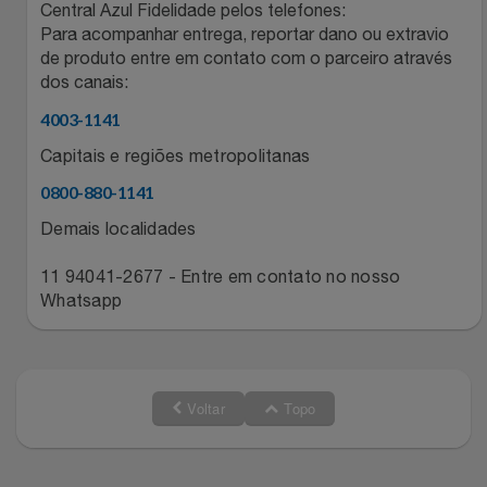
Natal
Natura
Central Azul Fidelidade pelos telefones:
Para acompanhar entrega, reportar dano ou extravio
de produto entre em contato com o parceiro através
Notebooks E Tablet
Netshoes
dos canais:
Óculos
4003-1141
Oster
Capitais e regiões metropolitanas
Papelaria
Perfumes & Cosméticos
0800-880-1141
Demais localidades
Páscoa
Ponto Frio
11 94041-2677 - Entre em contato no nosso
Perfumaria
Portal Das Malas
Whatsapp
Perfume
Porto Brasil
Perfumes
Renner
Voltar
Topo
Pet
Safe – Escola De Aviação