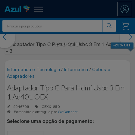
Azul Fidelidade
evious
Nex
Shopping
-25% OFF
Promoções
Informática e Tecnologia
/
Informática
/
Cabos e
ATÉ 50% OFF DIA DOS PAIS
Departamentos
Adaptadores
Adaptador Tipo C Para Hdmi Usbc 3 Em
Ar E Ventilação
DIA DOS PAIS ATÉ 60% OFF
Resgate
1 Ad401 OEX
Artesanato
ENTRETENIMENTO PARA TODOS
All Accor
Acumule Pontos
5246709
OEXX1850
Fornecido e entregue por
WeConnect
Artigos Para Festa
EXPERÊNCIAS VIVIDAS AO VIVO
Asics
Abastece Aí
Selecione uma opção de pagamento:
Meu Resgate Favorito
Áudio E Som
MARATONA DE DESCONTOS 80% OFF
Associação Voar
Accor