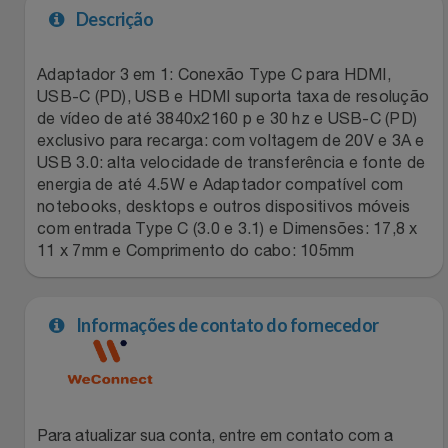
Descrição
Filmes
Lity
Netshoes
Adaptador 3 em 1: Conexão Type C para HDMI,
Informática
Loccitane Au Bresil
Pet Love Saúde
USB-C (PD), USB e HDMI suporta taxa de resolução
de vídeo de até 3840x2160 p e 30 hz e USB-C (PD)
Jardim
exclusivo para recarga: com voltagem de 20V e 3A e
Loccitane En Provence
Ponto Frio
USB 3.0: alta velocidade de transferência e fonte de
energia de até 4.5W e Adaptador compatível com
Jogos E Consoles
Magalu
Pontos Por Opiniões
notebooks, desktops e outros dispositivos móveis
com entrada Type C (3.0 e 3.1) e Dimensões: 17,8 x
Livros
Meu Resgate Favorito
Portal Das Malas
11 x 7mm e Comprimento do cabo: 105mm
Malas E Mochilas
Mondial
Renner
Informações de contato do fornecedor
Mercado
Mormaii
Sams Club
Móveis
Multi
Topstore
Para atualizar sua conta, entre em contato com a