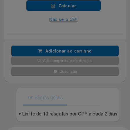
Celulares E Smartphone
Easylive
Estoque
Calcular
Cosméticos
Não sei o CEP
Electrolux
Extra
Cozinha
Extra
Individual
Doações
Fortaleza
Insider
Adicionar ao carrinho
Adicionar à lista de desejos
Eletrodomésticos
Gama Italy
John John
Descrição
Eletroportáteis
Giftty
Le Lis
Esportes
Havanna
Magalu
Regras gerais
Experiências
Hospital De Amor
Méliuz
• Limite de 10 resgates por CPF a cada 2 dias
Ferramentas
Jbl
Natura