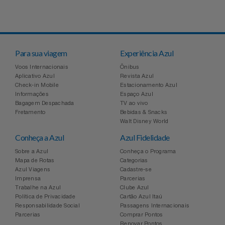
Relógios
Stanley Pmi
Saúde E Bem-Estar
The Bar
Para sua viagem
Experiência Azul
TV
Top Store
Voos Internacionais
Ônibus
Aplicativo Azul
Revista Azul
Check-in Mobile
Estacionamento Azul
Utilidades Industriais
Tramontina
Informações
Espaço Azul
Bagagem Despachada
TV ao vivo
Fretamento
Bebidas & Snacks
Vestuário
Três Corações
Walt Disney World
Conheça a Azul
Azul Fidelidade
Weconnect
Sobre a Azul
Conheça o Programa
Mapa de Rotas
Categorias
Azul Viagens
Cadastre-se
Imprensa
Parcerias
Trabalhe na Azul
Clube Azul
Política de Privacidade
Cartão Azul Itaú
Responsabilidade Social
Passagens Internacionais
Parcerias
Comprar Pontos
Renovar Pontos