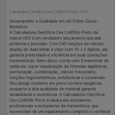
Filmes
Lity
Netshoes
Calculadora Científica Oex Cx82Ms Preto - OEX
Desempenho e Qualidade em um Ótimo Custo-
Informática
Loccitane Au Bresil
Pet Love Saúde
Benefício
A Calculadora Científica Oex Cx82Ms Preto da
Jardim
Loccitane En Provence
Ponto Frio
marca OEX é um verdadeiro lançamento que alia
potência e precisão. Com 240 funções de cálculo,
Jogos E Consoles
display de duas linhas e visor com 10 + 2 dígitos, ela
Magalu
Pontos Por Opiniões
garante praticidade e eficiência em suas operações
matemáticas. Além disso, conta com 9 memórias de
Livros
Meu Resgate Favorito
Portal Das Malas
variáveis, super visualização de fórmulas algébricas,
permutação, combinação, cálculo fracionário,
Malas E Mochilas
Mondial
Renner
funções trigonométricas, estatísticas e conversão.
Seu design moderno em preto confere elegância,
enquanto a alta qualidade de material garante
Mercado
Mormaii
Sams Club
durabilidade e resistência. A Calculadora Científica
Oex Cx82Ms Preto é ideal para estudantes,
Móveis
Multi
Topstore
profissionais e entusiastas da matemática, que
necessitam de um equipamento completo e confiável