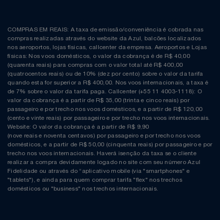
COMPRAS EM REAIS: A taxa de emissão/conveniência é cobrada nas
compras realizadas através do website da Azul, balcões localizados
nos aeroportos, lojas físicas, callcenter da empresa. Aeroportos e Lojas
físicas: Nos voos domésticos, o valor da cobrança é de R$ 40,00
(quarenta reais) para compras com o valor total até R$ 400,00
(quatrocentos reais) ou de 10% (dez por cento) sobre o valor da tarifa
quando esta for superior a R$ 400,00. Nos voos internacionais, a taxa é
de 7% sobre o valor da tarifa paga. Callcenter (+55 11 4003-1118): O
valor da cobrança é a partir de R$ 35,00 (trinta e cinco reais) por
passageiro e por trecho nos voos domésticos, e a partir de R$ 120,00
(cento e vinte reais) por passageiro e por trecho nos voos internacionais.
Website: O valor da cobrança é a partir de R$ 9,90
(nove reais e noventa centavos) por passageiro e por trecho nos voos
domésticos, e a partir de R$ 50,00 (cinquenta reais) por passageiro e por
trecho nos voos internacionais. Haverá isenção da taxa se o cliente
realizar a compra devidamente logado no site com seu número Azul
Fidelidade ou através do “aplicativo mobile (via "smartphones" e
"tablets"), e ainda para quem comprar tarifa "flex" nos trechos
domésticos ou "business" nos trechos internacionais.