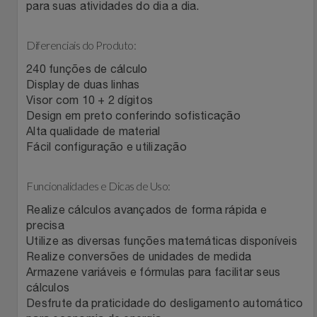
Natal
Natura
para suas atividades do dia a dia.
Notebooks E Tablet
Netshoes
Diferenciais do Produto:
240 funções de cálculo
Óculos
Oster
Display de duas linhas
Visor com 10 + 2 dígitos
Papelaria
Perfumes & Cosméticos
Design em preto conferindo sofisticação
Alta qualidade de material
Fácil configuração e utilização
Páscoa
Ponto Frio
Funcionalidades e Dicas de Uso:
Perfumaria
Portal Das Malas
Realize cálculos avançados de forma rápida e
Perfume
Porto Brasil
precisa
Utilize as diversas funções matemáticas disponíveis
Realize conversões de unidades de medida
Perfumes
Renner
Armazene variáveis e fórmulas para facilitar seus
cálculos
Pet
Safe – Escola De Aviação
Desfrute da praticidade do desligamento automático