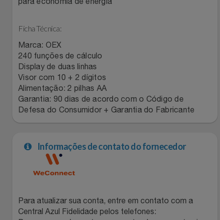
para economia de energia
Relógios
Stanley Pmi
Ficha Técnica:
Saúde E Bem-Estar
The Bar
Marca: OEX
240 funções de cálculo
TV
Top Store
Display de duas linhas
Visor com 10 + 2 dígitos
Utilidades Industriais
Alimentação: 2 pilhas AA
Tramontina
Garantia: 90 dias de acordo com o Código de
Defesa do Consumidor + Garantia do Fabricante
Vestuário
Três Corações
Weconnect
Informações de contato do fornecedor
Para atualizar sua conta, entre em contato com a
Central Azul Fidelidade pelos telefones: