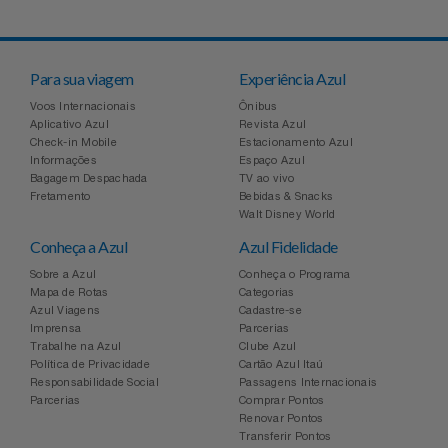
Para sua viagem
Experiência Azul
Voos Internacionais
Ônibus
Aplicativo Azul
Revista Azul
Check-in Mobile
Estacionamento Azul
Informações
Espaço Azul
Bagagem Despachada
TV ao vivo
Fretamento
Bebidas & Snacks
Walt Disney World
Conheça a Azul
Azul Fidelidade
Sobre a Azul
Conheça o Programa
Mapa de Rotas
Categorias
Azul Viagens
Cadastre-se
Imprensa
Parcerias
Trabalhe na Azul
Clube Azul
Política de Privacidade
Cartão Azul Itaú
Responsabilidade Social
Passagens Internacionais
Parcerias
Comprar Pontos
Renovar Pontos
Transferir Pontos