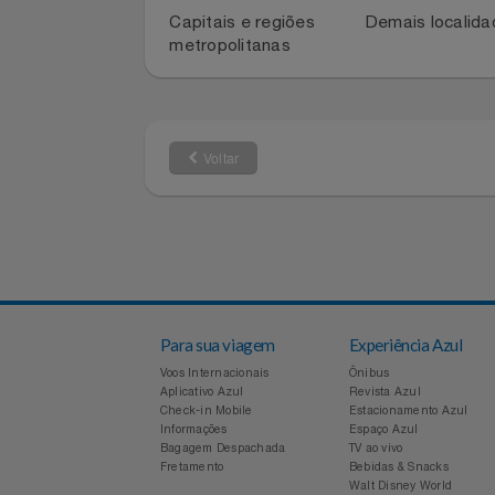
Para atualizar sua conta, entre em co
Azul Fidelidade pelos telefones:
Filmes
4003-1141
0800-880-11
Informática
Capitais e regiões
Demais local
metropolitanas
Jardim
Jogos E Consoles
Voltar
Livros
Malas E Mochilas
Mercado
Móveis
Para sua viagem
Experiência Azul
Voos Internacionais
Ônibus
Aplicativo Azul
Revista Azul
Natal