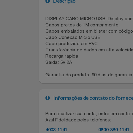
Celulares E Smartphone
SEU VALE TE ESPERANDO
Descrição
Cosméticos
TOP STORE 8.8
DISPLAY CABO MICRO USB: Display c
Cozinha
Cabos pretos de 1M comprimento
Cabos embalados em blister com códi
Doações
Cabo Conexão Micro USB
Cabo produzido em PVC
Eletrodomésticos
Transferência de dados em alta velo
Recarga rápida
Saída: 5V 2A
Eletroportáteis
Garantia do produto: 90 dias de gar
Esportes
Experiências
Informações de contato do for
Ferramentas