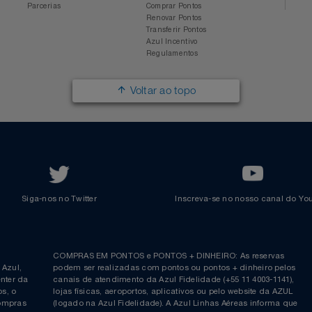
Azul Viagens
Cadastre-se
Imprensa
Parcerias
Trabalhe na Azul
Clube Azul
Política de Privacidade
Cartão Azul Itaú
Responsabilidade Social
Passagens Internacionais
Parcerias
Comprar Pontos
Renovar Pontos
Transferir Pontos
Azul Incentivo
Regulamentos
Voltar ao topo
Siga-nos no Twitter
Inscreva-se no nosso cana