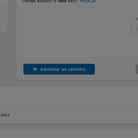
Deseja adquirir o
Itaú?
Azul
Peça já
Adicionar ao carrinho
a 2 dias