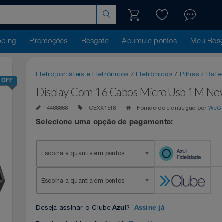
hopping
Promoções
Resgate
Acumule pontos
Me
Eletroportáteis e Eletrônicos
/
Eletrônicos
/
Pilhas
25% OFF
Display Com 16 Cabos Micro Usb 1
4488868
OEXX1518
Fornecido e entregue 
Selecione uma opção de pagamento:
Escolha a quantia em pontos
Escolha a quantia em pontos
Deseja assinar o Clube
?
Azul
Assine já