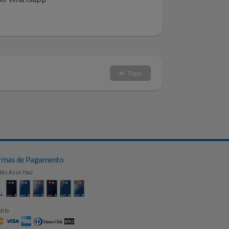
dano ou extravio de produto entre
dos canais:
 no nosso Whatsapp
Topo
Formas de Pagamento
Cartão Azul Itaú