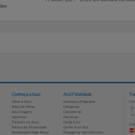
ntato com a Central
Para acompanhar entrega, reportar 
em contato com o parceiro através 
41
11 94041-2677 - Entre em contato
idades
Conheça a Azul
Azul Fidelidade
Sobre a Azul
Conheça o Programa
Mapa de Rotas
Categorias