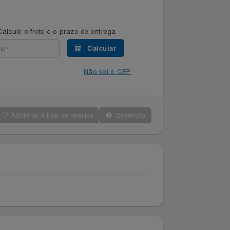
Calcule o frete e o prazo de entrega
Calcular
Não sei o CEP
Adicionar à lista de desejos
Descrição