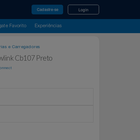
Cadastre-se
Login
u Resgate Favorito
Experiências
 / Baterias e Carregadores
M Newlink Cb107 Preto
por
WeConnect