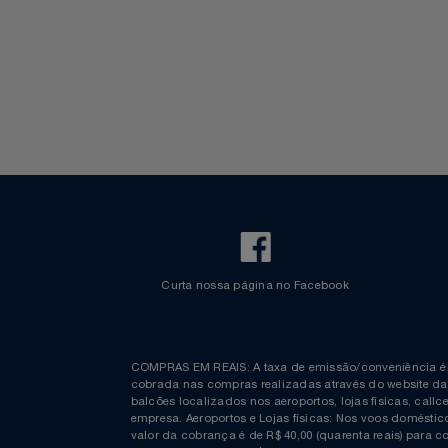
Check-in Mobile
Estacionamento Azul
Informações
Espaço Azul
Notebooks E Tablet
Bagagem Despachada
TV ao vivo
Fretamento
Bebidas & Snacks
Walt Disney World
Óculos
Papelaria
Páscoa
Perfumaria
Perfume
Perfumes
Curta nossa página no Facebook
Pet