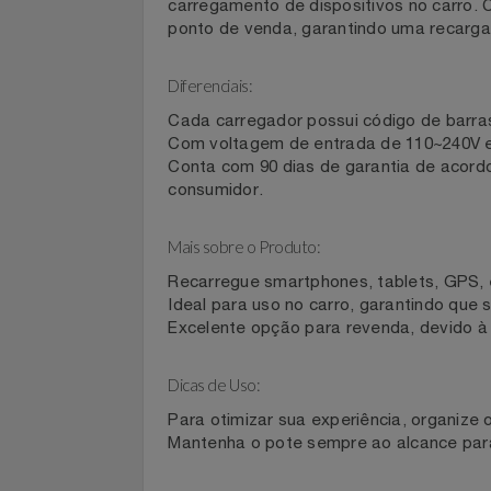
Recarregue seus dispositivos de form
Celulares E Smartphone
SEU VALE TE ESPERANDO
O Pote Com 30 Carregadores Automoti
carregamento de dispositivos no carr
Cosméticos
TOP STORE 8.8
ponto de venda, garantindo uma recar
Cozinha
Diferenciais:
Cada carregador possui código de barr
Doações
Com voltagem de entrada de 110~240V
Conta com 90 dias de garantia de ac
Eletrodomésticos
consumidor.
Eletroportáteis
Mais sobre o Produto:
Recarregue smartphones, tablets, GPS
Esportes
Ideal para uso no carro, garantindo 
Excelente opção para revenda, devido
Experiências
Dicas de Uso:
Ferramentas