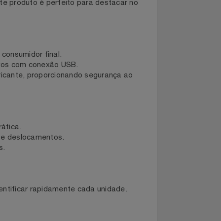
uem busca praticidade e eficiência no
os, este produto é perfeito para destacar no
nda ao consumidor final.
spositivos com conexão USB.
o fabricante, proporcionando segurança ao
a e prática.
viagens e deslocamentos.
viduais.