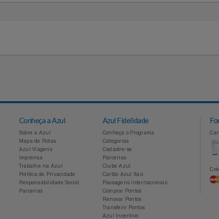
41
11 94041-2677 - Entre em contato
idades
Conheça a Azul
Azul Fidelidade
Sobre a Azul
Conheça o Programa
Mapa de Rotas
Categorias
Azul Viagens
Cadastre-se
Imprensa
Parcerias