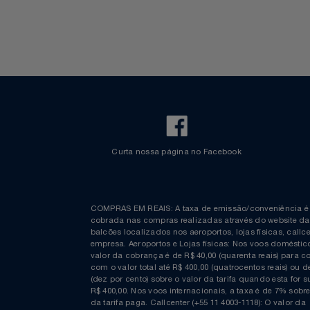
Bagagem Despachada
TV ao vivo
Relógios
Fretamento
Bebidas & Snacks
Walt Disney World
Saúde E Bem-Estar
TV
Utilidades Industriais
Vestuário
Curta nossa página no Facebook
COMPRAS EM REAIS: A taxa de emissão/conveniênc