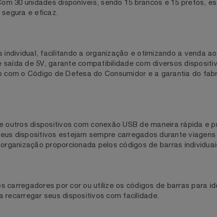
a prática e rápida
vo 1 Porta USB NewLink Diversos é a escolha ideal para q
o. Com 30 unidades disponíveis, sendo 15 brancos e 15 pret
ga segura e eficaz.
as individual, facilitando a organização e otimizando a ve
 e saída de 5V, garante compatibilidade com diversos di
ordo com o Código de Defesa do Consumidor e a garantia d
, e outros dispositivos com conexão USB de maneira rápid
que seus dispositivos estejam sempre carregados durante 
 à organização proporcionada pelos códigos de barras indi