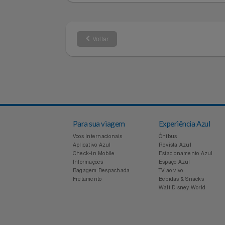
4003-1141
0800-880-11
Capitais e regiões
Demais local
Notebooks E Tablet
metropolitanas
Óculos
Papelaria
Voltar
Páscoa
Perfumaria
Perfume
Para sua viagem
Experiência Azul
Perfumes
Voos Internacionais
Ônibus
Aplicativo Azul
Revista Azul
Pet
Check-in Mobile
Estacionamento Azul
Informações
Espaço Azul