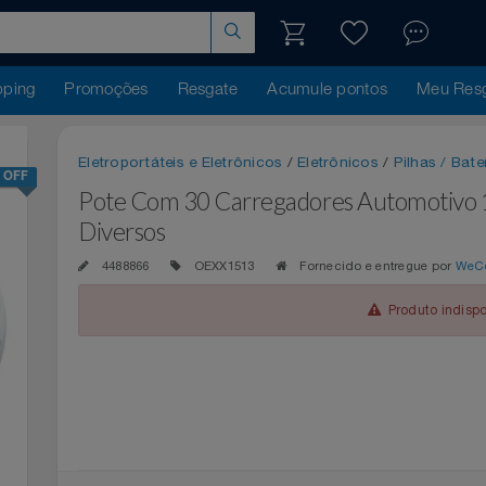
hopping
Promoções
Resgate
Acumule pontos
Me
Eletroportáteis e Eletrônicos
/
Eletrônicos
/
Pilhas
25% OFF
Pote Com 30 Carregadores Automot
Diversos
4488866
OEXX1513
Fornecido e entregue 
Produto 