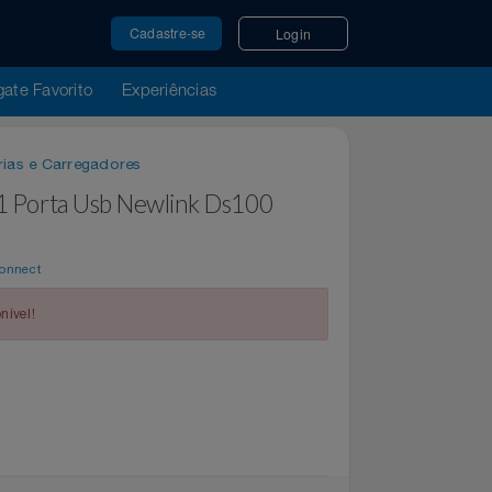
Cadastre-se
Login
u Resgate Favorito
Experiências
 / Baterias e Carregadores
ivo 1 Porta Usb Newlink Ds100
por
WeConnect
indisponível!