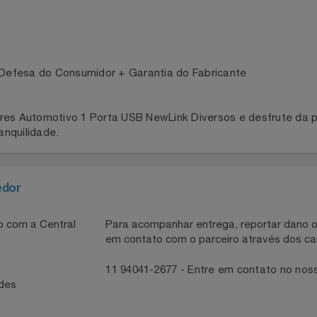
ze os carregadores por cor ou utilize os códigos de barras 
ra recarregar seus dispositivos com facilidade.
 de Defesa do Consumidor + Garantia do Fabricante
ores Automotivo 1 Porta USB NewLink Diversos e desfrute 
 tranquilidade.
necedor
ntato com a Central
Para acompanhar entrega, reportar 
em contato com o parceiro através 