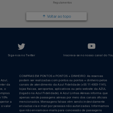
Trabalhe na Azul
Clube Azul
Política de Privacidade
Cartão Azul Itaú
Responsabilidade Social
Passagens Internacionais
Parcerias
Comprar Pontos
Renovar Pontos
Transferir Pontos
Azul Incentivo
Regulamentos
Voltar ao topo
Siga-nos no Twitter
Inscreva-se no nosso cana
ia é
COMPRAS EM PONTOS e PONTOS + DINHEIRO: As reserva