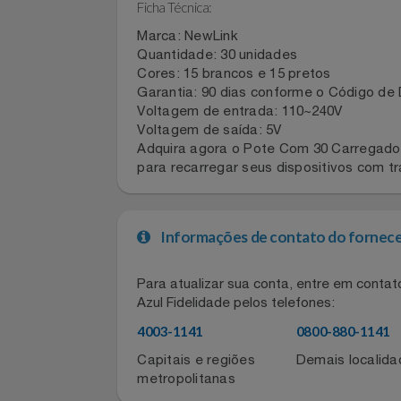
Para otimizar sua experiência, organi
Mantenha o pote sempre ao alcance pa
Filmes
Ficha Técnica:
Informática
Marca: NewLink
Quantidade: 30 unidades
Jardim
Cores: 15 brancos e 15 pretos
Garantia: 90 dias conforme o Código
Jogos E Consoles
Voltagem de entrada: 110~240V
Voltagem de saída: 5V
Livros
Adquira agora o Pote Com 30 Carregad
para recarregar seus dispositivos com
Malas E Mochilas
Mercado
Informações de contato do for
Móveis
Para atualizar sua conta, entre em co
Azul Fidelidade pelos telefones:
Natal