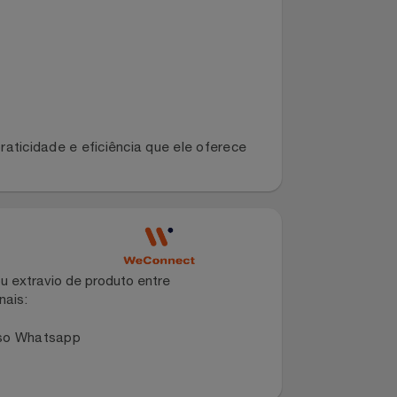
para identificar rapidamente cada unidade.
da praticidade e eficiência que ele oferece
dano ou extravio de produto entre
dos canais: