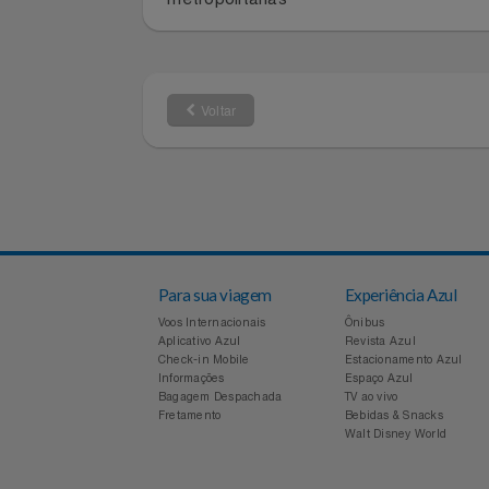
4003-1141
0800-880-11
Filmes
Capitais e regiões
Demais local
metropolitanas
Informática
Jardim
Voltar
Jogos E Consoles
Livros
Malas E Mochilas
Mercado
Para sua viagem
Experiência Azul
Voos Internacionais
Ônibus
Móveis
Aplicativo Azul
Revista Azul
Check-in Mobile
Estacionamento Azul
Informações
Espaço Azul
Natal