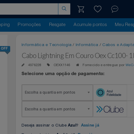
hopping
Promoções
Resgate
Acumule pontos
Me
Informática e Tecnologia
/
Informática
/
Cabos e
24% OFF
Cabo Lightning Em Couro Oex Cc1
4976228
OEXX1146
Fornecido e entregue 
Selecione uma opção de pagamento:
Escolha a quantia em pontos
Escolha a quantia em pontos
Deseja assinar o Clube
?
Azul
Assine já