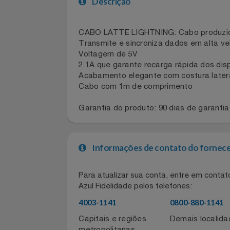
Celulares E Smartphone
SEU VALE TE ESPERANDO
Descrição
Cosméticos
TOP STORE 8.8
CABO LATTE LIGHTNING: Cabo produz
Cozinha
Transmite e sincroniza dados em alta
Voltagem de 5V
Doações
2.1A que garante recarga rápida dos 
Acabamento elegante com costura lat
Eletrodomésticos
Cabo com 1m de comprimento
Garantia do produto: 90 dias de gar
Eletroportáteis
Esportes
Informações de contato do for
Experiências
Para atualizar sua conta, entre em co
Ferramentas
Azul Fidelidade pelos telefones: