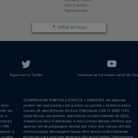
Trabalhe na Azul
Clube Azul
Política de Privacidade
Cartão Azul Itaú
Responsabilidade Social
Passagens Internacionais
Parcerias
Comprar Pontos
Renovar Pontos
Transferir Pontos
Azul Incentivo
Regulamentos
Voltar ao topo
Siga-nos no Twitter
Inscreva-se no nosso cana
ia é
COMPRAS EM PONTOS e PONTOS + DINHEIRO: As reserva