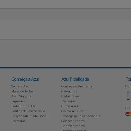
41
11 94041-2677 - Entre em contato
idades
Conheça a Azul
Azul Fidelidade
Sobre a Azul
Conheça o Programa
Mapa de Rotas
Categorias
Azul Viagens
Cadastre-se
Imprensa
Parcerias