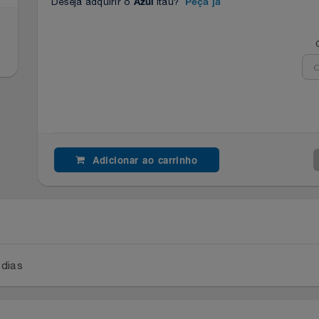
Deseja adquirir o
Itaú?
Azul
Peça já
Adicionar ao carrinho
a 2 dias