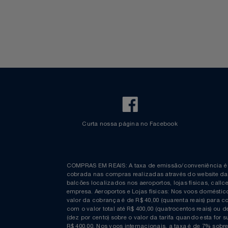
Bagagem Despachada
TV ao vivo
Fretamento
Bebidas & Snacks
Walt Disney World
Notebooks E Tablet
Óculos
Papelaria
Páscoa
Perfumaria
Perfume
Curta nossa página no Facebook
Perfumes
Pet
COMPRAS EM REAIS: A taxa de emissão/conveniênc