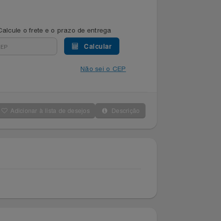
Calcule o frete e o prazo de entrega
Calcular
Não sei o CEP
Adicionar à lista de desejos
Descrição