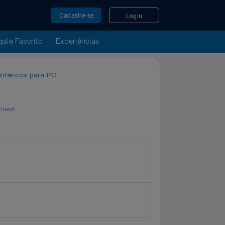
Cadastre-se
Login
u Resgate Favorito
Experiências
os e Periféricos para PC
00
or
WeConnect