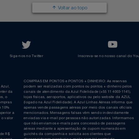
Renovar Pontos
Transferir Pontos
Azul Incentivo
Regulamentos
Voltar ao topo
Siga-nos no Twitter
Inscreva-se no nosso cana
ia é
COMPRAS EM PONTOS e PONTOS + DINHEIRO: As reserva
 da Azul,
podem ser realizadas com pontos ou pontos + dinheiro p
allcenter da
canais de atendimento da Azul Fidelidade (+55 11 4003-11
ticos, o
lojas físicas, aeroportos, aplicativos ou pelo website da 
ara compras
(logado na Azul Fidelidade). A Azul Linhas Aéreas inform