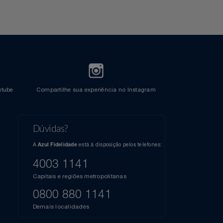
l do Youtube
Compartilhe sua experiência no Instagram
Dúvidas?
s
elos
A
está à disposição pelos telefones:
Azul Fidelidade
41),
AZUL
4003 1141
a que