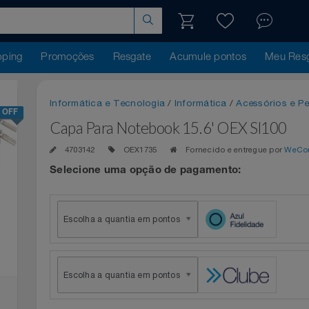
hopping
Promoções
Resgate
Acumule pontos
Me
Informática e Tecnologia
/
Informática
/
Acessóri
25% OFF
Capa Para Notebook 15.6' OEX Sl1
4703142
OEX1735
Fornecido e entregue p
Selecione uma opção de pagamento:
Escolha a quantia em pontos
Escolha a quantia em pontos