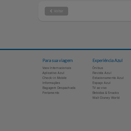
metropolitanas
Filmes
Informática
Voltar
Jardim
Jogos E Consoles
Livros
Para sua viagem
Experiência Azul
Malas E Mochilas
Voos Internacionais
Ônibus
Aplicativo Azul
Revista Azul
Mercado
Check-in Mobile
Estacionamento Azul
Informações
Espaço Azul
Bagagem Despachada
TV ao vivo
Móveis
Fretamento
Bebidas & Snacks
Walt Disney World
Natal