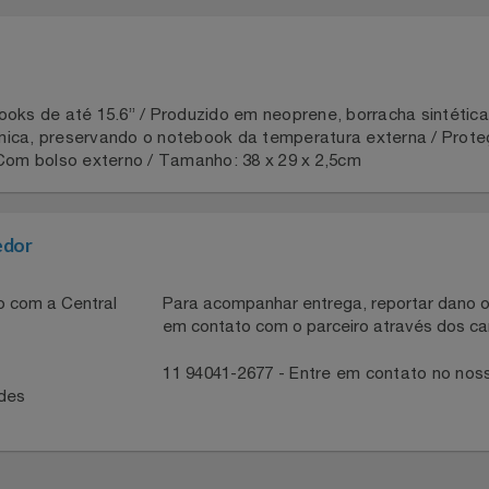
a 2 dias
ks de até 15.6” / Produzido em neoprene, borracha sinté
sotérmica, preservando o notebook da temperatura externa 
 / Com bolso externo / Tamanho: 38 x 29 x 2,5cm
necedor
ntato com a Central
Para acompanhar entrega, reportar 
em contato com o parceiro através 
41
11 94041-2677 - Entre em contato
idades