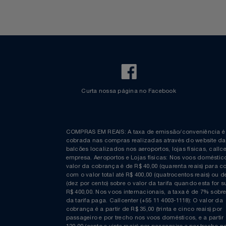
Notebooks E Tablet
Óculos
Papelaria
Páscoa
Perfumaria
Curta nossa página no Facebook
Perfume
Perfumes
COMPRAS EM REAIS: A taxa de emissão/conveniênc
cobrada nas compras realizadas através do website
balcões localizados nos aeroportos, lojas físicas, c
Pet
empresa. Aeroportos e Lojas físicas: Nos voos domés
valor da cobrança é de R$ 40,00 (quarenta reais) p