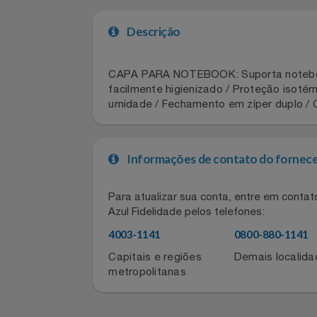
Celulares E Smartphone
• Limite de 10 resgates por CPF a cad
Cosméticos
Descrição
Cozinha
CAPA PARA NOTEBOOK: Suporta noteboo
Doações
facilmente higienizado / Proteção i
umidade / Fechamento em zíper duplo
Eletrodomésticos
Eletroportáteis
Informações de contato do for
Esportes
Para atualizar sua conta, entre em co
Azul Fidelidade pelos telefones:
Experiências
4003-1141
0800-880-11
Ferramentas
Capitais e regiões
Demais local