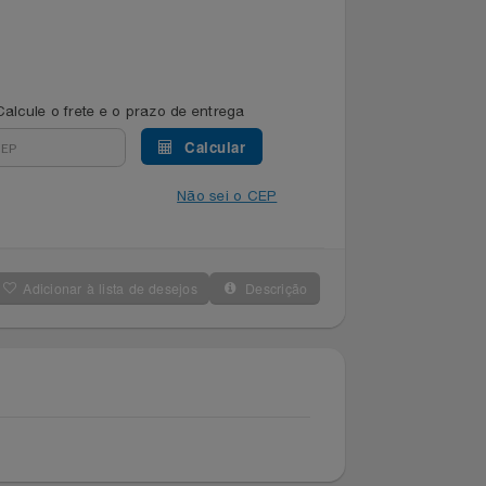
Calcule o frete e o prazo de entrega
Calcular
Não sei o CEP
Adicionar à lista de desejos
Descrição