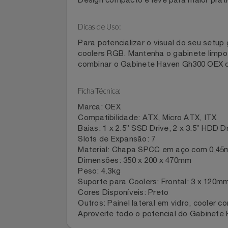
Suporte para water cooler de até 3
Filtro anti-poeira magnético para fáci
Filmes
Entradas USB 1.1, USB 3.0, áudio e m
Design compacto e leve para maior p
Informática
Dicas de Uso:
Jardim
Para potencializar o visual do seu se
coolers RGB. Mantenha o gabinete lim
Jogos E Consoles
combinar o Gabinete Haven Gh300 OEX
Livros
Ficha Técnica:
Malas E Mochilas
Marca: OEX
Compatibilidade: ATX, Micro ATX, ITX
Baias: 1 x 2.5” SSD Drive, 2 x 3.5” HD
Mercado
Slots de Expansão: 7
Material: Chapa SPCC em aço com 0
Móveis
Dimensões: 350 x 200 x 470mm
Peso: 4.3kg
Suporte para Coolers: Frontal: 3 x 12
Natal