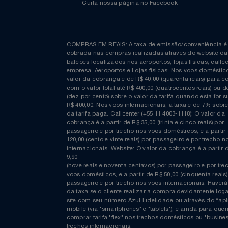
Curta nossa página no Facebook
COMPRAS EM REAIS: A taxa de emissão/conveniênc
cobrada nas compras realizadas através do website
balcões localizados nos aeroportos, lojas físicas, c
empresa. Aeroportos e Lojas físicas: Nos voos domés
valor da cobrança é de R$ 40,00 (quarenta reais) p
com o valor total até R$ 400,00 (quatrocentos reais)
(dez por cento) sobre o valor da tarifa quando esta f
R$ 400,00. Nos voos internacionais, a taxa é de 7% s
da tarifa paga. Callcenter (+55 11 4003-1118): O valor
cobrança é a partir de R$ 35,00 (trinta e cinco reais) 
passageiro e por trecho nos voos domésticos, e a pa
120,00 (cento e vinte reais) por passageiro e por tre
internacionais. Website: O valor da cobrança é a par