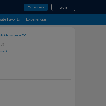
Cadastre-se
Login
u Resgate Favorito
Experiências
os e Periféricos para PC
 Games
or
WeConnect