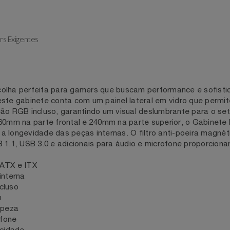
amers Exigentes
ras
escolha perfeita para gamers que buscam performance e s
 este gabinete conta com um painel lateral em vidro que pe
nação RGB incluso, garantindo um visual deslumbrante para
é 360mm na parte frontal e 240mm na parte superior, o G
ra a longevidade das peças internas. O filtro anti-poeira ma
SB 1.1, USB 3.0 e adicionais para áudio e microfone prop
ro ATX e ITX
ção interna
 incluso