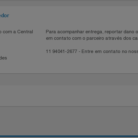
ler com iluminação RGB, suporte para water cooler de até 3
ete Haven Gh300 OEX e eleve sua experiência gaming a um 
necedor
ntato com a Central
Para acompanhar entrega, reportar 
em contato com o parceiro através 
41
11 94041-2677 - Entre em contato
idades