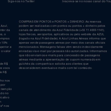
Siga-nos no Twitter
Inscreva-se no nosso cana
ia é
COMPRAS EM PONTOS e PONTOS + DINHEIRO: As reserva
 da Azul,
podem ser realizadas com pontos ou pontos + dinheiro p
allcenter da
canais de atendimento da Azul Fidelidade (+55 11 4003-11
ticos, o
lojas físicas, aeroportos, aplicativos ou pelo website da 
ara compras
(logado na Azul Fidelidade). A Azul Linhas Aéreas inform
 ou de 10%
apenas vende passagens aéreas por meio dos canais ofic
or superior a
mencionados. Mensagens falsas vêm sendo indevidamen
obre o valor
enviadas via e-mail por pessoas não autorizadas. Infor
 da
que não enviamos e-mails para concessão de passagens
por
aéreas mediante a apresentação de cupom numerado e
rtir de R$
guichês da companhia e solicita aos clientes que
cho nos voos
desconsiderem eventuais e-mails com tal conteúdo.
tir de R$