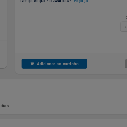
Deseja adquirir o
Itaú?
Azul
Peça já
Adicionar ao carrinho
a 2 dias