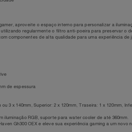
60mm
l limpeza
icrofone
raticidade
tup gamer, aproveite o espaço interno para personalizar a 
po utilizando regularmente o filtro anti-poeira para pres
 com componentes de alta qualidade para uma experiênci
D Drive
,45mm de espessura
0mm ou 3 x 140mm, Superior: 2 x 120mm, Traseira: 1 x 120mm