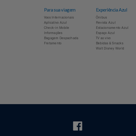
Relógios
Saúde E Bem-Estar
TV
Para sua viagem
Experiência Azul
Utilidades Industriais
Voos Internacionais
Ônibus
Aplicativo Azul
Revista Azul
Check-in Mobile
Estacionamento Azul
Vestuário
Informações
Espaço Azul
Bagagem Despachada
TV ao vivo
Fretamento
Bebidas & Snacks
Walt Disney World