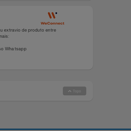
60mm.
novo nível de desempenho e estilo.
dano ou extravio de produto entre
dos canais:
 no nosso Whatsapp
Topo