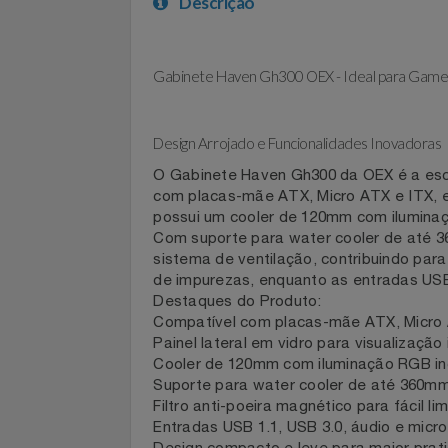
Celulares E Smartphone
SEU VALE TE ESPERANDO
Descrição
Cosméticos
TOP STORE 8.8
Cozinha
Gabinete Haven Gh300 OEX - Ideal para G
Doações
Design Arrojado e Funcionalidades Inovado
Eletrodomésticos
O Gabinete Haven Gh300 da OEX é a 
com placas-mãe ATX, Micro ATX e ITX,
Eletroportáteis
possui um cooler de 120mm com ilumi
Com suporte para water cooler de at
sistema de ventilação, contribuindo pa
Esportes
de impurezas, enquanto as entradas U
Destaques do Produto:
Experiências
Compatível com placas-mãe ATX, Mic
Painel lateral em vidro para visualiza
Ferramentas
Cooler de 120mm com iluminação RGB