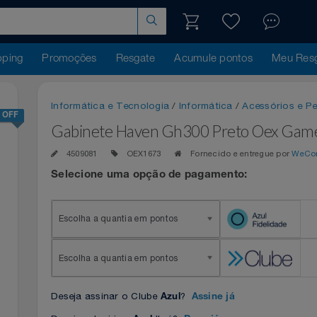
hopping
Promoções
Resgate
Acumule pontos
Me
Informática e Tecnologia
/
Informática
/
Acessóri
25% OFF
Gabinete Haven Gh300 Preto Oex
4509081
OEX1673
Fornecido e entregue p
Selecione uma opção de pagamento:
Escolha a quantia em pontos
Escolha a quantia em pontos
Deseja assinar o Clube
?
Azul
Assine já