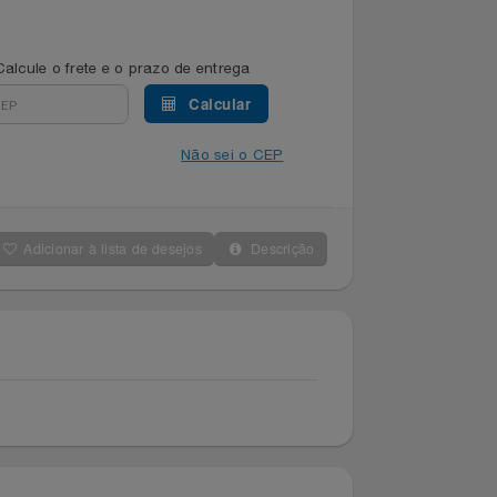
Calcule o frete e o prazo de entrega
Calcular
Não sei o CEP
Adicionar à lista de desejos
Descrição