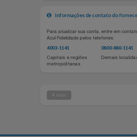
Cores Disponíveis: Preto
Outros: Painel lateral em vidro, coo
Notebooks E Tablet
Aproveite todo o potencial do Gabin
Óculos
Informações de contato do for
Papelaria
Para atualizar sua conta, entre em co
Páscoa
Azul Fidelidade pelos telefones:
4003-1141
0800-880-11
Perfumaria
Capitais e regiões
Demais local
Perfume
metropolitanas
Perfumes
Pet
Voltar