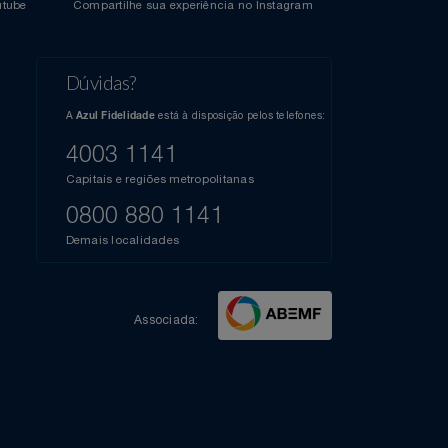
l do Youtube
Compartilhe sua experiência no Instagram
Dúvidas?
s
elos
A
está à disposição pelos telefones:
Azul Fidelidade
41),
AZUL
4003 1141
a que
iais
Capitais e regiões metropolitanas
te
mamos
0800 880 1141
m
Demais localidades