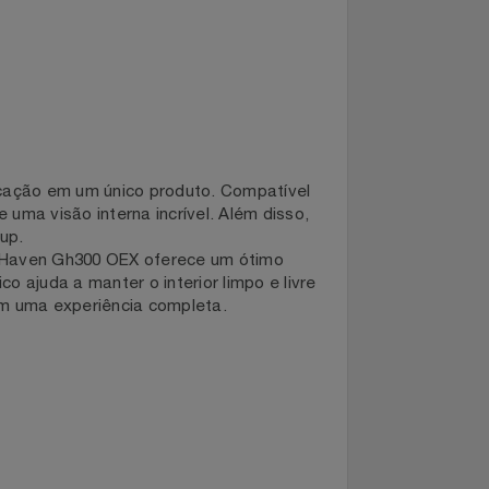
ofisticação em um único produto. Compatível
rmite uma visão interna incrível. Além disso,
 o setup.
abinete Haven Gh300 OEX oferece um ótimo
gnético ajuda a manter o interior limpo e livre
orcionam uma experiência completa.