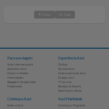
Relógios
Stanley Pmi
Voltar
Topo
Saúde E Bem-Estar
The Bar
TV
Top Store
Utilidades Industriais
Tramontina
Vestuário
Três Corações
Para sua viagem
Experiência Azul
Voos Internacionais
Ônibus
Weconnect
Aplicativo Azul
Revista Azul
Check-in Mobile
Estacionamento Azul
Informações
Espaço Azul
Bagagem Despachada
TV ao vivo
Fretamento
Bebidas & Snacks
Walt Disney World
Conheça a Azul
Azul Fidelidade
Sobre a Azul
Conheça o Programa