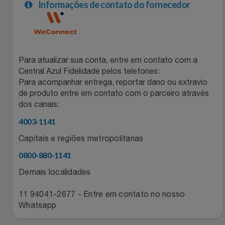
Natal
Natura
Informações de contato do fornecedor
Notebooks E Tablet
Netshoes
Óculos
Oster
Para atualizar sua conta, entre em contato com a
Central Azul Fidelidade pelos telefones:
Papelaria
Perfumes & Cosméticos
Para acompanhar entrega, reportar dano ou extravio
de produto entre em contato com o parceiro através
dos canais:
Páscoa
Ponto Frio
4003-1141
Perfumaria
Portal Das Malas
Capitais e regiões metropolitanas
0800-880-1141
Perfume
Porto Brasil
Demais localidades
Perfumes
Renner
11 94041-2677 - Entre em contato no nosso
Whatsapp
Pet
Safe – Escola De Aviação