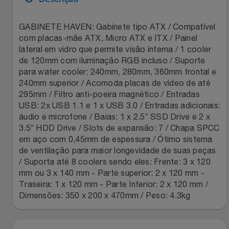
Filmes
Lity
Netshoes
GABINETE HAVEN: Gabinete tipo ATX / Compatível
com placas-mãe ATX, Micro ATX e ITX / Painel
Informática
Loccitane Au Bresil
Pet Love Saúde
lateral em vidro que permite visão interna / 1 cooler
de 120mm com iluminação RGB incluso / Suporte
Jardim
para water cooler: 240mm, 280mm, 360mm frontal e
Loccitane En Provence
Ponto Frio
240mm superior / Acomoda placas de vídeo de até
295mm / Filtro anti-poeira magnético / Entradas
Jogos E Consoles
Magalu
Pontos Por Opiniões
USB: 2x USB 1.1 e 1 x USB 3.0 / Entradas adicionais:
áudio e microfone / Baias: 1 x 2.5” SSD Drive e 2 x
Livros
Meu Resgate Favorito
Portal Das Malas
3.5” HDD Drive / Slots de expansão: 7 / Chapa SPCC
em aço com 0,45mm de espessura / Ótimo sistema
de ventilação para maior longevidade de suas peças
Malas E Mochilas
Mondial
Renner
/ Suporta até 8 coolers sendo eles: Frente: 3 x 120
mm ou 3 x 140 mm - Parte superior: 2 x 120 mm -
Mercado
Mormaii
Sams Club
Traseira: 1 x 120 mm - Parte Inferior: 2 x 120 mm /
Dimensões: 350 x 200 x 470mm / Peso: 4.3kg
Móveis
Multi
Topstore