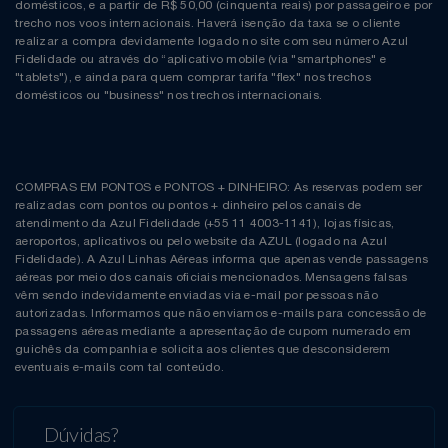
domésticos, e a partir de R$ 50,00 (cinquenta reais) por passageiro e por
trecho nos voos internacionais. Haverá isenção da taxa se o cliente
realizar a compra devidamente logado no site com seu número Azul
Fidelidade ou através do “aplicativo mobile (via "smartphones" e
"tablets"), e ainda para quem comprar tarifa "flex" nos trechos
domésticos ou "business" nos trechos internacionais.
COMPRAS EM PONTOS e PONTOS + DINHEIRO: As reservas podem ser
realizadas com pontos ou pontos + dinheiro pelos canais de
atendimento da Azul Fidelidade (+55 11 4003-1141), lojas físicas,
aeroportos, aplicativos ou pelo website da AZUL (logado na Azul
Fidelidade). A Azul Linhas Aéreas informa que apenas vende passagens
aéreas por meio dos canais oficiais mencionados. Mensagens falsas
vêm sendo indevidamente enviadas via e-mail por pessoas não
autorizadas. Informamos que não enviamos e-mails para concessão de
passagens aéreas mediante a apresentação de cupom numerado em
guichês da companhia e solicita aos clientes que desconsiderem
eventuais e-mails com tal conteúdo.
Dúvidas?