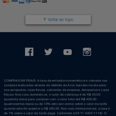
Filmes
Lity
Netshoes
Voltar ao topo
Informática
Loccitane Au Bresil
Pet Love Saúde
Jardim
Loccitane En Provence
Ponto Frio
Jogos E Consoles
Magalu
Pontos Por Opiniões
Livros
Meu Resgate Favorito
Portal Das Malas
Malas E Mochilas
Mondial
Renner
COMPRAS EM REAIS: A taxa de emissão/conveniência é cobrada nas
compras realizadas através do website da Azul, balcões localizados
Mercado
Mormaii
Sams Club
nos aeroportos, lojas físicas, callcenter da empresa. Aeroportos e Lojas
físicas: Nos voos domésticos, o valor da cobrança é de R$ 40,00
(quarenta reais) para compras com o valor total até R$ 400,00
Móveis
Multi
Topstore
(quatrocentos reais) ou de 10% (dez por cento) sobre o valor da tarifa
quando esta for superior a R$ 400,00. Nos voos internacionais, a taxa é
de 7% sobre o valor da tarifa paga. Callcenter (+55 11 4003-1118): O