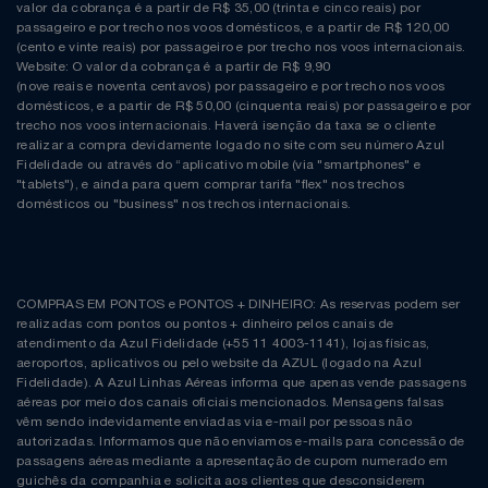
Natal
Natura
valor da cobrança é a partir de R$ 35,00 (trinta e cinco reais) por
passageiro e por trecho nos voos domésticos, e a partir de R$ 120,00
(cento e vinte reais) por passageiro e por trecho nos voos internacionais.
Notebooks E Tablet
Netshoes
Website: O valor da cobrança é a partir de R$ 9,90
(nove reais e noventa centavos) por passageiro e por trecho nos voos
domésticos, e a partir de R$ 50,00 (cinquenta reais) por passageiro e por
Óculos
Oster
trecho nos voos internacionais. Haverá isenção da taxa se o cliente
realizar a compra devidamente logado no site com seu número Azul
Fidelidade ou através do “aplicativo mobile (via "smartphones" e
Papelaria
Perfumes & Cosméticos
"tablets"), e ainda para quem comprar tarifa "flex" nos trechos
domésticos ou "business" nos trechos internacionais.
Páscoa
Ponto Frio
Perfumaria
Portal Das Malas
COMPRAS EM PONTOS e PONTOS + DINHEIRO: As reservas podem ser
realizadas com pontos ou pontos + dinheiro pelos canais de
Perfume
Porto Brasil
atendimento da Azul Fidelidade (+55 11 4003-1141), lojas físicas,
aeroportos, aplicativos ou pelo website da AZUL (logado na Azul
Fidelidade). A Azul Linhas Aéreas informa que apenas vende passagens
Perfumes
Renner
aéreas por meio dos canais oficiais mencionados. Mensagens falsas
vêm sendo indevidamente enviadas via e-mail por pessoas não
autorizadas. Informamos que não enviamos e-mails para concessão de
Pet
Safe – Escola De Aviação
passagens aéreas mediante a apresentação de cupom numerado em
guichês da companhia e solicita aos clientes que desconsiderem