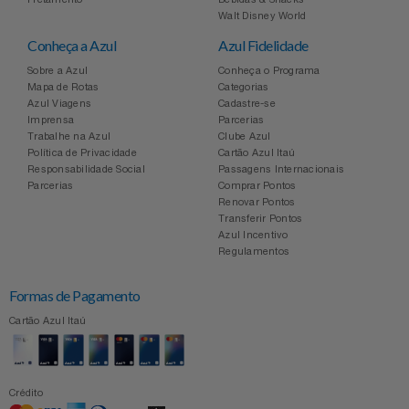
Celulares E Smartphone
SEU VALE TE ESPERANDO
Easylive
Estoque
Walt Disney World
Conheça a Azul
Azul Fidelidade
Cosméticos
TOP STORE 8.8
Electrolux
Extra
Sobre a Azul
Conheça o Programa
Mapa de Rotas
Categorias
Azul Viagens
Cadastre-se
Cozinha
Extra
Individual
Imprensa
Parcerias
Trabalhe na Azul
Clube Azul
Doações
Política de Privacidade
Cartão Azul Itaú
Fortaleza
Insider
Responsabilidade Social
Passagens Internacionais
Parcerias
Comprar Pontos
Eletrodomésticos
Renovar Pontos
Gama Italy
John John
Transferir Pontos
Azul Incentivo
Eletroportáteis
Giftty
Le Lis
Regulamentos
Formas de Pagamento
Esportes
Havanna
Magalu
Cartão Azul Itaú
Experiências
Hospital De Amor
Méliuz
Ferramentas
Crédito
Jbl
Natura