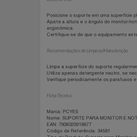
Fácil de instalar e ajustar, proporcio
Filmes
Dicas de Uso
Informática
Posicione o suporte em uma superfíci
Jardim
Ajuste a altura e o ângulo do monito
ergonômica.
Jogos E Consoles
Certifique-se de que o equipamento e
Livros
Recomendações de Limpeza/Manutenção
Malas E Mochilas
Limpe a superfície do suporte regul
Utilize apenas detergente neutro, se 
Mercado
Verifique periodicamente os parafuso
Móveis
Ficha Técnica
Natal