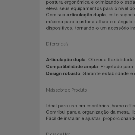
Celulares E Smartphone
O
Suporte para Monitor e Notebo
postura ergonômica e otimizando o e
Cosméticos
eleva seus equipamentos para o nível
Com sua
, este sup
articulação dupla
Cozinha
máxima para ajustar a altura e o âng
dispositivos, tornando-o um acessóri
Doações
Diferenciais
Eletrodomésticos
: Oferece flexibili
Articulação dupla
Eletroportáteis
: Projetado p
Compatibilidade ampla
: Garante estabilida
Design robusto
Esportes
Mais sobre o Produto
Experiências
Ideal para uso em escritórios, home 
Ferramentas
Contribui para a organização da mesa