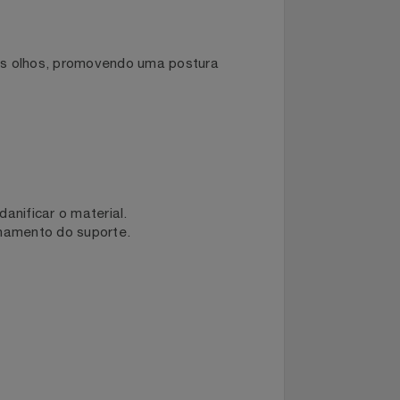
l dos seus olhos, promovendo uma postura
o uso.
ssam danificar o material.
 funcionamento do suporte.