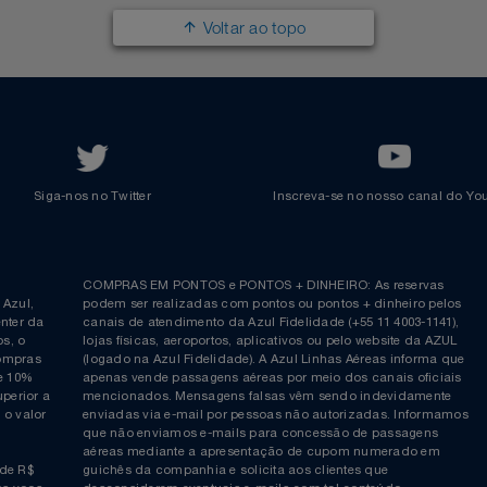
Política de Privacidade
Cartão Azul Itaú
Responsabilidade Social
Passagens Internacionais
Parcerias
Comprar Pontos
Renovar Pontos
Transferir Pontos
Azul Incentivo
Regulamentos
Voltar ao topo
Siga-nos no Twitter
Inscreva-se no nosso cana
ia é
COMPRAS EM PONTOS e PONTOS + DINHEIRO: As reserva
 da Azul,
podem ser realizadas com pontos ou pontos + dinheiro p