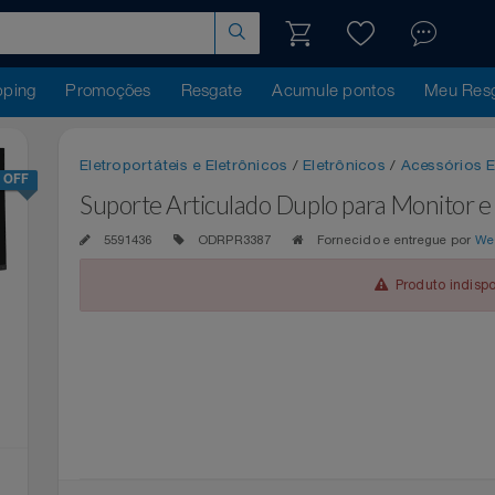
hopping
Promoções
Resgate
Acumule pontos
Me
Eletroportáteis e Eletrônicos
/
Eletrônicos
/
Acess
25% OFF
Suporte Articulado Duplo para Mon
5591436
ODRPR3387
Fornecido e entregu
Produto 