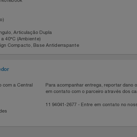
 NOTEBOOK COM ARTICULAÇÃO DUPLA - PLMSMN1A
or e Notebook
nico)
e Ângulo, Articulação Dupla
°C a 40°C (Ambiente)
Design Compacto, Base Antiderrapante
necedor
ntato com a Central
Para acompanhar entrega, reportar 
em contato com o parceiro através 
41