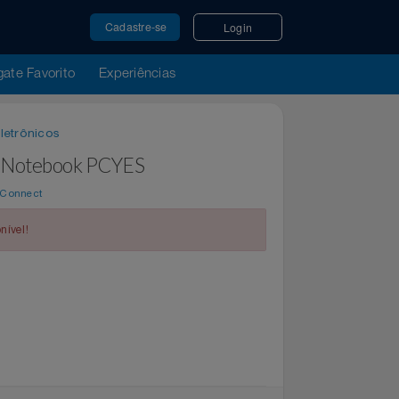
Cadastre-se
Login
u Resgate Favorito
Experiências
órios Eletrônicos
itor e Notebook PCYES
e por
WeConnect
indisponível!