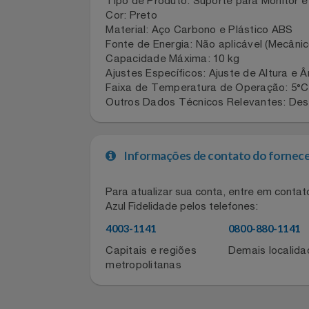
Marca: PCYES
Nome: SUPORTE PARA MONITOR E
EAN: 7908020918677
Notebooks E Tablet
Código de Referência: 34581
Tipo de Produto: Suporte para Monit
Óculos
Cor: Preto
Material: Aço Carbono e Plástico ABS
Papelaria
Fonte de Energia: Não aplicável (Mecâ
Capacidade Máxima: 10 kg
Ajustes Específicos: Ajuste de Altura 
Páscoa
Faixa de Temperatura de Operação: 5
Outros Dados Técnicos Relevantes: 
Perfumaria
Perfume
Informações de contato do for
Perfumes
Para atualizar sua conta, entre em co
Azul Fidelidade pelos telefones:
Pet
4003-1141
0800-880-11