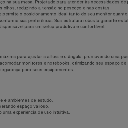
é a solução ideal para transformar s
ok PCYES PLMSMN1A
spaço na sua mesa. Projetado para atender às necessidade
 dos olhos, reduzindo a tensão no pescoço e nas costas.
orte permite o posicionamento ideal tanto do seu monitor 
ulo conforme sua preferência. Sua estrutura robusta garan
o indispensável para um setup produtivo e confortável.
dade máxima para ajustar a altura e o ângulo, promovendo u
ara acomodar monitores e notebooks, otimizando seu espa
de e segurança para seus equipamentos.
office e ambientes de estudo.
, liberando espaço valioso.