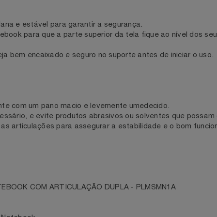
nando uma experiência de uso intuitiva.
e plana e estável para garantir a segurança.
r/notebook para que a parte superior da tela fique ao níve
steja bem encaixado e seguro no suporte antes de iniciar 
armente com um pano macio e levemente umedecido.
necessário, e evite produtos abrasivos ou solventes que po
s e as articulações para assegurar a estabilidade e o bom