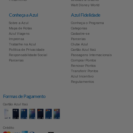
Celulares E Smartphone
Easylive
Estoque
Walt Disney World
Conheça a Azul
Azul Fidelidade
Cosméticos
Electrolux
Extra
Sobre a Azul
Conheça o Programa
Mapa de Rotas
Categorias
Azul Viagens
Cadastre-se
Cozinha
Extra
Individual
Imprensa
Parcerias
Trabalhe na Azul
Clube Azul
Doações
Política de Privacidade
Cartão Azul Itaú
Fortaleza
Insider
Responsabilidade Social
Passagens Internacionais
Parcerias
Comprar Pontos
Eletrodomésticos
Renovar Pontos
Gama Italy
John John
Transferir Pontos
Azul Incentivo
Eletroportáteis
Giftty
Le Lis
Regulamentos
Formas de Pagamento
Esportes
Havanna
Magalu
Cartão Azul Itaú
Experiências
Hospital De Amor
Méliuz
Ferramentas
Crédito
Jbl
Natura