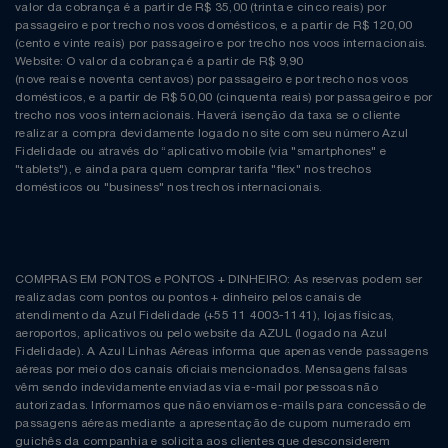
Natal
Natura
valor da cobrança é a partir de R$ 35,00 (trinta e cinco reais) por
passageiro e por trecho nos voos domésticos, e a partir de R$ 120,00
(cento e vinte reais) por passageiro e por trecho nos voos internacionais.
Notebooks E Tablet
Netshoes
Website: O valor da cobrança é a partir de R$ 9,90
(nove reais e noventa centavos) por passageiro e por trecho nos voos
domésticos, e a partir de R$ 50,00 (cinquenta reais) por passageiro e por
Óculos
Oster
trecho nos voos internacionais. Haverá isenção da taxa se o cliente
realizar a compra devidamente logado no site com seu número Azul
Fidelidade ou através do “aplicativo mobile (via "smartphones" e
Papelaria
Perfumes & Cosméticos
"tablets"), e ainda para quem comprar tarifa "flex" nos trechos
domésticos ou "business" nos trechos internacionais.
Páscoa
Ponto Frio
Perfumaria
Portal Das Malas
COMPRAS EM PONTOS e PONTOS + DINHEIRO: As reservas podem ser
realizadas com pontos ou pontos + dinheiro pelos canais de
Perfume
Porto Brasil
atendimento da Azul Fidelidade (+55 11 4003-1141), lojas físicas,
aeroportos, aplicativos ou pelo website da AZUL (logado na Azul
Fidelidade). A Azul Linhas Aéreas informa que apenas vende passagens
Perfumes
Renner
aéreas por meio dos canais oficiais mencionados. Mensagens falsas
vêm sendo indevidamente enviadas via e-mail por pessoas não
autorizadas. Informamos que não enviamos e-mails para concessão de
Pet
Safe – Escola De Aviação
passagens aéreas mediante a apresentação de cupom numerado em
guichês da companhia e solicita aos clientes que desconsiderem