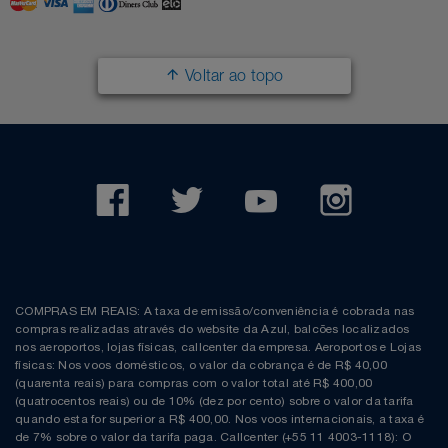
Filmes
Lity
Netshoes
Voltar ao topo
Informática
Loccitane Au Bresil
Pet Love Saúde
Jardim
Loccitane En Provence
Ponto Frio
Jogos E Consoles
Magalu
Pontos Por Opiniões
Livros
Meu Resgate Favorito
Portal Das Malas
Malas E Mochilas
Mondial
Renner
COMPRAS EM REAIS: A taxa de emissão/conveniência é cobrada nas
compras realizadas através do website da Azul, balcões localizados
Mercado
Mormaii
Sams Club
nos aeroportos, lojas físicas, callcenter da empresa. Aeroportos e Lojas
físicas: Nos voos domésticos, o valor da cobrança é de R$ 40,00
(quarenta reais) para compras com o valor total até R$ 400,00
Móveis
Multi
Topstore
(quatrocentos reais) ou de 10% (dez por cento) sobre o valor da tarifa
quando esta for superior a R$ 400,00. Nos voos internacionais, a taxa é
de 7% sobre o valor da tarifa paga. Callcenter (+55 11 4003-1118): O