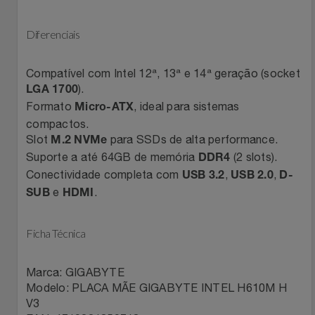
Filmes
Lity
Netshoes
Diferenciais
Informática
Loccitane Au Bresil
Pet Love Saúde
Compatível com Intel 12ª, 13ª e 14ª geração (socket
).
LGA 1700
Jardim
Loccitane En Provence
Ponto Frio
Formato
, ideal para sistemas
Micro-ATX
compactos.
Jogos E Consoles
Magalu
Pontos Por Opiniões
Slot
para SSDs de alta performance.
M.2 NVMe
Suporte a até 64GB de memória
(2 slots).
DDR4
Livros
Meu Resgate Favorito
Portal Das Malas
Conectividade completa com
,
,
USB 3.2
USB 2.0
D-
e
.
SUB
HDMI
Malas E Mochilas
Mondial
Renner
Ficha Técnica
Mercado
Mormaii
Sams Club
Marca: GIGABYTE
Móveis
Multi
Topstore
Modelo: PLACA MÃE GIGABYTE INTEL H610M H
V3