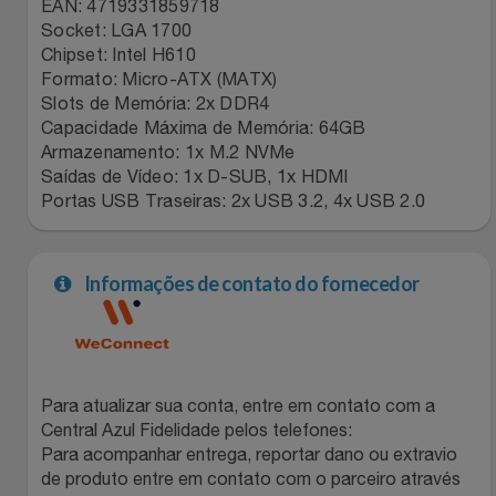
Natal
EAN: 4719331859718
Natura
Socket: LGA 1700
Chipset: Intel H610
Notebooks E Tablet
Netshoes
Formato: Micro-ATX (MATX)
Slots de Memória: 2x DDR4
Óculos
Oster
Capacidade Máxima de Memória: 64GB
Armazenamento: 1x M.2 NVMe
Papelaria
Saídas de Vídeo: 1x D-SUB, 1x HDMI
Perfumes & Cosméticos
Portas USB Traseiras: 2x USB 3.2, 4x USB 2.0
Páscoa
Ponto Frio
Informações de contato do fornecedor
Perfumaria
Portal Das Malas
Perfume
Porto Brasil
Para atualizar sua conta, entre em contato com a
Perfumes
Renner
Central Azul Fidelidade pelos telefones:
Para acompanhar entrega, reportar dano ou extravio
Pet
Safe – Escola De Aviação
de produto entre em contato com o parceiro através