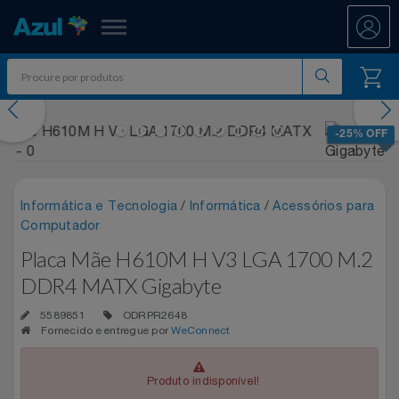
Azul Fidelidade
evious
Nex
Shopping
-25% OFF
Promoções
Informática e Tecnologia
/
Informática
/
Acessórios para
ATÉ 50% OFF DIA DOS PAIS
Departamentos
Computador
Placa Mãe H610M H V3 LGA 1700 M.2
Ar E Ventilação
DIA DOS PAIS ATÉ 60% OFF
Resgate
DDR4 MATX Gigabyte
Artesanato
ENTRETENIMENTO PARA TODOS
All Accor
Acumule Pontos
5589851
ODRPR2648
Fornecido e entregue por
WeConnect
Artigos Para Festa
EXPERÊNCIAS VIVIDAS AO VIVO
Asics
Abastece Aí
Meu Resgate Favorito
Produto indisponível!
Áudio E Som
MARATONA DE DESCONTOS 80% OFF
Associação Voar
Accor