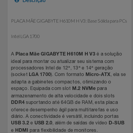
Celulares E Smartphone
Easylive
Estoque
Cosméticos
PLACA MÃE GIGABYTE H610M H V3: Base Sólida para PCs
Electrolux
Extra
Cozinha
Intel LGA 1700
Extra
Individual
Doações
Fortaleza
Insider
A
é a solução
Placa Mãe GIGABYTE H610M H V3
ideal para montar ou atualizar seu sistema com
Eletrodomésticos
Gama Italy
John John
processadores Intel de 12ª, 13ª e 14ª geração
(socket
). Com formato
, ela se
LGA 1700
Micro-ATX
Eletroportáteis
adapta a gabinetes compactos, otimizando o
Giftty
Le Lis
espaço. Equipada com slot
para
M.2 NVMe
armazenamento de alta velocidade e dois slots
Esportes
Havanna
Magalu
suportando até 64GB de RAM, esta placa
DDR4
oferece desempenho ágil para multitarefas e uso
Experiências
Hospital De Amor
Méliuz
diário. A conectividade é versátil, incluindo portas
e
, além de saídas de vídeo
USB 3.2
USB 2.0
D-SUB
Ferramentas
Jbl
Natura
e
para flexibilidade de monitores.
HDMI