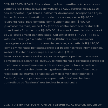
COMPRAS EM REAIS: A taxa de emissão/conveniência é cobrada nas
compras realizadas através do website da Azul, balcões localizados
nos aeroportos, lojas físicas, callcenter da empresa. Aeroportos e Lojas
físicas: Nos voos domésticos, o valor da cobrança é de R$ 40,00
(quarenta reais) para compras com o valor total até R$ 400,00
(quatrocentos reais) ou de 10% (dez por cento) sobre o valor da tarifa
quando esta for superior a R$ 400,00. Nos voos internacionais, a taxa é
de 7% sobre o valor da tarifa paga. Callcenter (+55 11 4003-1118): O
valor da cobrança é a partir de R$ 35,00 (trinta e cinco reais) por
passageiro e por trecho nos voos domésticos, e a partir de R$ 120,00
(cento e vinte reais) por passageiro e por trecho nos voos internacionais.
Website: O valor da cobrança é a partir de R$ 9,90
(nove reais e noventa centavos) por passageiro e por trecho nos voos
domésticos, e a partir de R$ 50,00 (cinquenta reais) por passageiro e por
trecho nos voos internacionais. Haverá isenção da taxa se o cliente
realizar a compra devidamente logado no site com seu número Azul
Fidelidade ou através do “aplicativo mobile (via "smartphones" e
"tablets"), e ainda para quem comprar tarifa "flex" nos trechos
domésticos ou "business" nos trechos internacionais.
COMPRAS EM PONTOS e PONTOS + DINHEIRO: As reservas podem ser