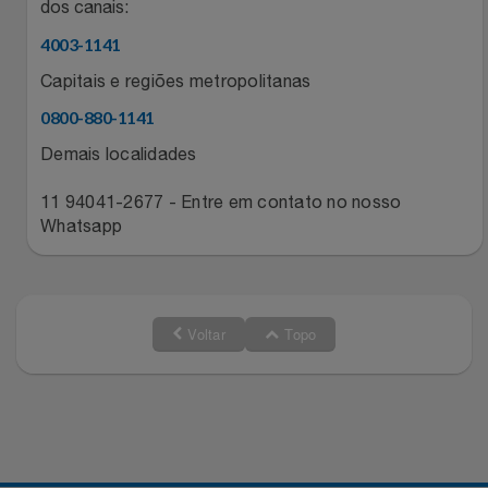
dos canais:
Relógios
Stanley Pmi
4003-1141
Capitais e regiões metropolitanas
Saúde E Bem-Estar
The Bar
0800-880-1141
TV
Top Store
Demais localidades
Utilidades Industriais
Tramontina
11 94041-2677 - Entre em contato no nosso
Whatsapp
Vestuário
Três Corações
Weconnect
Voltar
Topo