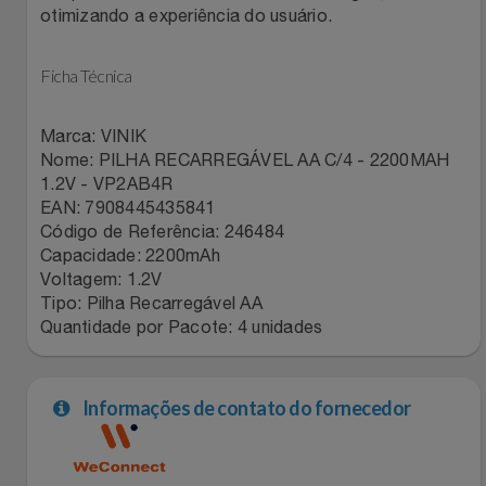
Natal
Natura
otimizando a experiência do usuário.
Notebooks E Tablet
Netshoes
Ficha Técnica
Óculos
Oster
Marca: VINIK
Nome: PILHA RECARREGÁVEL AA C/4 - 2200MAH
Papelaria
Perfumes & Cosméticos
1.2V - VP2AB4R
EAN: 7908445435841
Páscoa
Código de Referência: 246484
Ponto Frio
Capacidade: 2200mAh
Voltagem: 1.2V
Perfumaria
Portal Das Malas
Tipo: Pilha Recarregável AA
Quantidade por Pacote: 4 unidades
Perfume
Porto Brasil
Perfumes
Renner
Informações de contato do fornecedor
Pet
Safe – Escola De Aviação