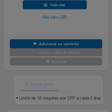
Celulares E Smartphone
SEU VALE TE ESPERANDO
Easylive
Estoque
Calcular
Cosméticos
Não sei o CEP
TOP STORE 8.8
Electrolux
Extra
Cozinha
Extra
Individual
Doações
Fortaleza
Insider
Adicionar ao carrinho
Adicionar à lista de desejos
Eletrodomésticos
Gama Italy
John John
Descrição
Eletroportáteis
Giftty
Le Lis
Esportes
Havanna
Magalu
Regras gerais
Experiências
Hospital De Amor
Méliuz
• Limite de 10 resgates por CPF a cada 2 dias
Ferramentas
Jbl
Natura