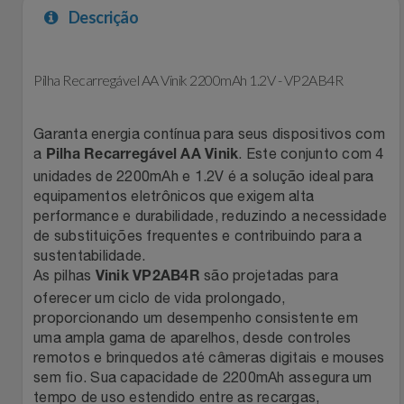
Descrição
Filmes
Lity
Netshoes
Informática
Pilha Recarregável AA Vinik 2200mAh 1.2V - VP2AB4R
Loccitane Au Bresil
Pet Love Saúde
Jardim
Loccitane En Provence
Ponto Frio
Garanta energia contínua para seus dispositivos com
a
. Este conjunto com 4
Pilha Recarregável AA Vinik
Jogos E Consoles
Magalu
Pontos Por Opiniões
unidades de 2200mAh e 1.2V é a solução ideal para
equipamentos eletrônicos que exigem alta
performance e durabilidade, reduzindo a necessidade
Livros
Meu Resgate Favorito
Portal Das Malas
de substituições frequentes e contribuindo para a
sustentabilidade.
Malas E Mochilas
Mondial
Renner
As pilhas
são projetadas para
Vinik VP2AB4R
oferecer um ciclo de vida prolongado,
Mercado
Mormaii
Sams Club
proporcionando um desempenho consistente em
uma ampla gama de aparelhos, desde controles
remotos e brinquedos até câmeras digitais e mouses
Móveis
Multi
Topstore
sem fio. Sua capacidade de 2200mAh assegura um
tempo de uso estendido entre as recargas,