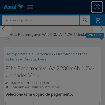
Azul Fidelidade
evious
Nex
Shopping
-25% OFF
Promoções
Eletroportáteis e Eletrônicos
/
Eletrônicos
/
Pilhas /
7.8 PAYDAY
Departamentos
Baterias e Carregadores
Pilha Recarregável AA 2200mAh 1.2V 4
Ar E Ventilação
ATÉ 50% OFF DIA DOS PAIS
Resgate
Unidades Vinik
Artesanato
CASAS BAHIA 8.8
All Accor
Acumule Pontos
5589816
ODRPR2594
Fornecido e entregue por
WeConnect
Artigos Para Festa
DIA DOS PAIS ATÉ 60% OFF
Asics
Abastece Aí
Selecione uma opção de pagamento:
Meu Resgate Favorito
Áudio E Som
ENTRETENIMENTO PARA TODOS
Associação Voar
Accor