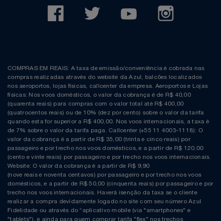
COMPRAS EM REAIS: A taxa de emissão/conveniência é cobrada nas
compras realizadas através do website da Azul, balcões localizados
nos aeroportos, lojas físicas, callcenter da empresa. Aeroportos e Lojas
físicas: Nos voos domésticos, o valor da cobrança é de R$ 40,00
(quarenta reais) para compras com o valor total até R$ 400,00
(quatrocentos reais) ou de 10% (dez por cento) sobre o valor da tarifa
quando esta for superior a R$ 400,00. Nos voos internacionais, a taxa é
de 7% sobre o valor da tarifa paga. Callcenter (+55 11 4003-1118): O
valor da cobrança é a partir de R$ 35,00 (trinta e cinco reais) por
passageiro e por trecho nos voos domésticos, e a partir de R$ 120,00
(cento e vinte reais) por passageiro e por trecho nos voos internacionais.
Website: O valor da cobrança é a partir de R$ 9,90
(nove reais e noventa centavos) por passageiro e por trecho nos voos
domésticos, e a partir de R$ 50,00 (cinquenta reais) por passageiro e por
trecho nos voos internacionais. Haverá isenção da taxa se o cliente
realizar a compra devidamente logado no site com seu número Azul
Fidelidade ou através do “aplicativo mobile (via "smartphones" e
"tablets"), e ainda para quem comprar tarifa "flex" nos trechos