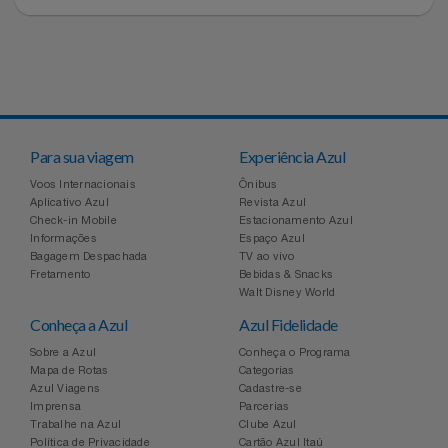
Para sua viagem
Experiência Azul
Voos Internacionais
Ônibus
Aplicativo Azul
Revista Azul
Check-in Mobile
Estacionamento Azul
Informações
Espaço Azul
Bagagem Despachada
TV ao vivo
Fretamento
Bebidas & Snacks
Walt Disney World
Conheça a Azul
Azul Fidelidade
Sobre a Azul
Conheça o Programa
Mapa de Rotas
Categorias
Azul Viagens
Cadastre-se
Imprensa
Parcerias
Trabalhe na Azul
Clube Azul
Política de Privacidade
Cartão Azul Itaú