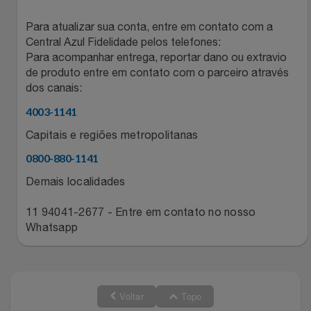
Relógios
Stanley Pmi
Para atualizar sua conta, entre em contato com a
Central Azul Fidelidade pelos telefones:
Saúde E Bem-Estar
The Bar
Para acompanhar entrega, reportar dano ou extravio
de produto entre em contato com o parceiro através
dos canais:
TV
Top Store
4003-1141
Utilidades Industriais
Tramontina
Capitais e regiões metropolitanas
0800-880-1141
Vestuário
Três Corações
Demais localidades
Weconnect
11 94041-2677 - Entre em contato no nosso
Whatsapp
Voltar
Topo