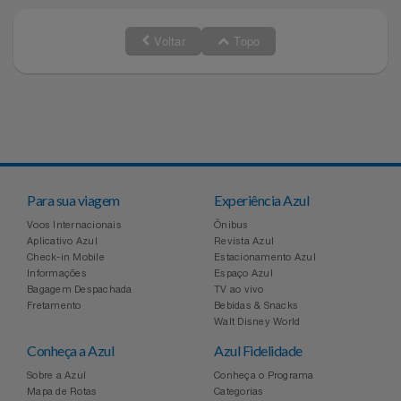
Voltar
Topo
Para sua viagem
Experiência Azul
Voos Internacionais
Ônibus
Aplicativo Azul
Revista Azul
Check-in Mobile
Estacionamento Azul
Informações
Espaço Azul
Bagagem Despachada
TV ao vivo
Fretamento
Bebidas & Snacks
Walt Disney World
Conheça a Azul
Azul Fidelidade
Sobre a Azul
Conheça o Programa
Mapa de Rotas
Categorias