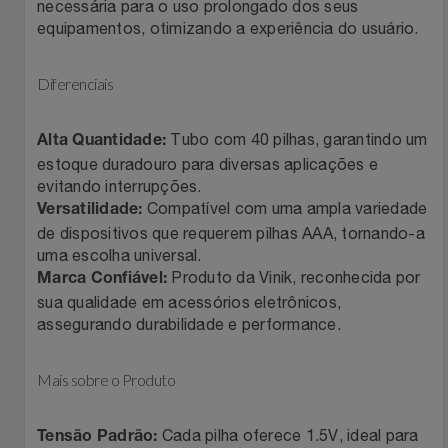
Natal
Natura
necessária para o uso prolongado dos seus
equipamentos, otimizando a experiência do usuário.
Notebooks E Tablet
Netshoes
Diferenciais
Óculos
Oster
Tubo com 40 pilhas, garantindo um
Alta Quantidade:
Papelaria
Perfumes & Cosméticos
estoque duradouro para diversas aplicações e
evitando interrupções.
Compatível com uma ampla variedade
Páscoa
Versatilidade:
Ponto Frio
de dispositivos que requerem pilhas AAA, tornando-a
uma escolha universal.
Perfumaria
Portal Das Malas
Produto da Vinik, reconhecida por
Marca Confiável:
sua qualidade em acessórios eletrônicos,
Perfume
Porto Brasil
assegurando durabilidade e performance.
Perfumes
Renner
Mais sobre o Produto
Pet
Safe – Escola De Aviação
Cada pilha oferece 1.5V, ideal para
Tensão Padrão: