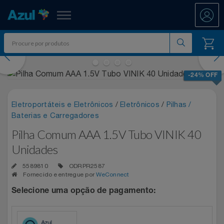
Azul Fidelidade
evious
Nex
Shopping
-24% OFF
Promoções
Eletroportáteis e Eletrônicos
/
Eletrônicos
/
Pilhas /
Baterias e Carregadores
ATÉ 50% OFF DIA DOS PAIS
Departamentos
Pilha Comum AAA 1.5V Tubo VINIK 40
Ar E Ventilação
DIA DOS PAIS ATÉ 60% OFF
Unidades
Resgate
5589810
ODRPR2587
Artesanato
ENTRETENIMENTO PARA TODOS
All Accor
Fornecido e entregue por
WeConnect
Acumule Pontos
Selecione uma opção de pagamento:
Artigos Para Festa
EXPERÊNCIAS VIVIDAS AO VIVO
Asics
Abastece Aí
Meu Resgate Favorito
Áudio E Som
MARATONA DE DESCONTOS 80% OFF
Associação Voar
Accor