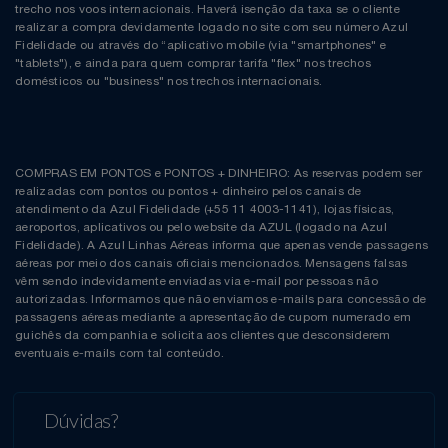
trecho nos voos internacionais. Haverá isenção da taxa se o cliente
realizar a compra devidamente logado no site com seu número Azul
Fidelidade ou através do “aplicativo mobile (via "smartphones" e
"tablets"), e ainda para quem comprar tarifa "flex" nos trechos
domésticos ou "business" nos trechos internacionais.
COMPRAS EM PONTOS e PONTOS + DINHEIRO: As reservas podem ser
realizadas com pontos ou pontos + dinheiro pelos canais de
atendimento da Azul Fidelidade (+55 11 4003-1141), lojas físicas,
aeroportos, aplicativos ou pelo website da AZUL (logado na Azul
Fidelidade). A Azul Linhas Aéreas informa que apenas vende passagens
aéreas por meio dos canais oficiais mencionados. Mensagens falsas
vêm sendo indevidamente enviadas via e-mail por pessoas não
autorizadas. Informamos que não enviamos e-mails para concessão de
passagens aéreas mediante a apresentação de cupom numerado em
guichês da companhia e solicita aos clientes que desconsiderem
eventuais e-mails com tal conteúdo.
Dúvidas?