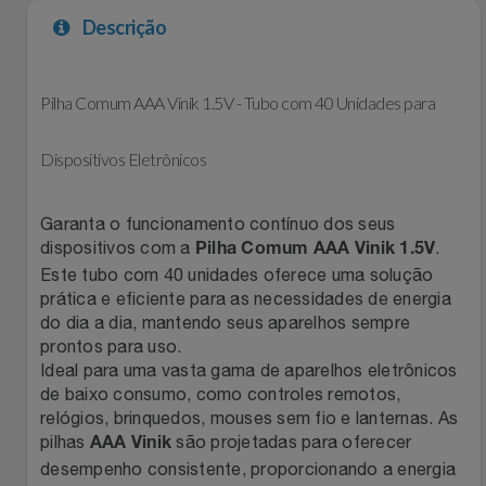
Descrição
Filmes
Lity
Netshoes
Informática
Loccitane Au Bresil
Pet Love Saúde
Pilha Comum AAA Vinik 1.5V - Tubo com 40 Unidades para
Jardim
Loccitane En Provence
Ponto Frio
Dispositivos Eletrônicos
Jogos E Consoles
Magalu
Pontos Por Opiniões
Garanta o funcionamento contínuo dos seus
dispositivos com a
.
Pilha Comum AAA Vinik 1.5V
Livros
Meu Resgate Favorito
Portal Das Malas
Este tubo com 40 unidades oferece uma solução
prática e eficiente para as necessidades de energia
Malas E Mochilas
do dia a dia, mantendo seus aparelhos sempre
Mondial
Renner
prontos para uso.
Ideal para uma vasta gama de aparelhos eletrônicos
Mercado
Mormaii
Sams Club
de baixo consumo, como controles remotos,
relógios, brinquedos, mouses sem fio e lanternas. As
Móveis
Multi
Topstore
pilhas
são projetadas para oferecer
AAA Vinik
desempenho consistente, proporcionando a energia