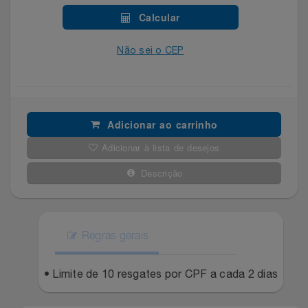
Celulares E Smartphone
Easylive
Estoque
Calcular
Cosméticos
Electrolux
Extra
Não sei o CEP
Cozinha
Extra
Individual
Doações
Fortaleza
Insider
Adicionar ao carrinho
Adicionar à lista de desejos
Eletrodomésticos
Gama Italy
John John
Descrição
Eletroportáteis
Giftty
Le Lis
Esportes
Havanna
Magalu
Regras gerais
Experiências
Hospital De Amor
Méliuz
• Limite de 10 resgates por CPF a cada 2 dias
Ferramentas
Jbl
Natura