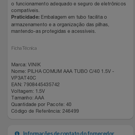
o funcionamento adequado e seguro de eletrônicos
Relógios
Stanley Pmi
compatíveis.
Embalagem em tubo facilita o
Praticidade:
Saúde E Bem-Estar
The Bar
armazenamento e a organização das pilhas,
mantendo-as protegidas e acessíveis.
TV
Top Store
Ficha Técnica
Utilidades Industriais
Tramontina
Marca: VINIK
Vestuário
Três Corações
Nome: PILHA COMUM AAA TUBO C/40 1.5V -
VP3AT40C
EAN: 7908445435742
Weconnect
Voltagem: 1.5V
Tamanho: AAA
Quantidade por Pacote: 40
Código de Referência: 246499
Informações de contato do fornecedor