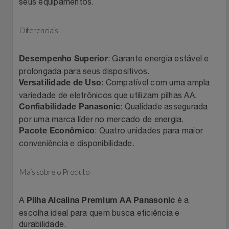
Natal
seus equipamentos.
Natura
Notebooks E Tablet
Netshoes
Diferenciais
Óculos
Oster
: Garante energia estável e
Desempenho Superior
prolongada para seus dispositivos.
Papelaria
: Compatível com uma ampla
Perfumes & Cosméticos
Versatilidade de Uso
variedade de eletrônicos que utilizam pilhas AA.
: Qualidade assegurada
Páscoa
Confiabilidade Panasonic
Ponto Frio
por uma marca líder no mercado de energia.
: Quatro unidades para maior
Pacote Econômico
Perfumaria
Portal Das Malas
conveniência e disponibilidade.
Perfume
Porto Brasil
Mais sobre o Produto
Perfumes
Renner
A
é a
Pilha Alcalina Premium AA Panasonic
escolha ideal para quem busca eficiência e
Pet
Safe – Escola De Aviação
durabilidade.