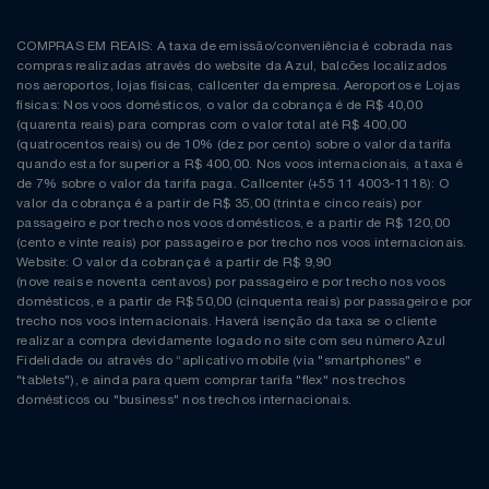
COMPRAS EM REAIS: A taxa de emissão/conveniência é cobrada nas
compras realizadas através do website da Azul, balcões localizados
nos aeroportos, lojas físicas, callcenter da empresa. Aeroportos e Lojas
físicas: Nos voos domésticos, o valor da cobrança é de R$ 40,00
(quarenta reais) para compras com o valor total até R$ 400,00
(quatrocentos reais) ou de 10% (dez por cento) sobre o valor da tarifa
quando esta for superior a R$ 400,00. Nos voos internacionais, a taxa é
de 7% sobre o valor da tarifa paga. Callcenter (+55 11 4003-1118): O
valor da cobrança é a partir de R$ 35,00 (trinta e cinco reais) por
passageiro e por trecho nos voos domésticos, e a partir de R$ 120,00
(cento e vinte reais) por passageiro e por trecho nos voos internacionais.
Website: O valor da cobrança é a partir de R$ 9,90
(nove reais e noventa centavos) por passageiro e por trecho nos voos
domésticos, e a partir de R$ 50,00 (cinquenta reais) por passageiro e por
trecho nos voos internacionais. Haverá isenção da taxa se o cliente
realizar a compra devidamente logado no site com seu número Azul
Fidelidade ou através do “aplicativo mobile (via "smartphones" e
"tablets"), e ainda para quem comprar tarifa "flex" nos trechos
domésticos ou "business" nos trechos internacionais.