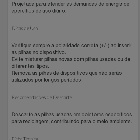
Projetada para atender às demandas de energia de
Relógios
Stanley Pmi
aparelhos de uso diário.
Saúde E Bem-Estar
The Bar
Dicas de Uso
TV
Top Store
Verifique sempre a polaridade correta (+/-) ao inserir
as pilhas no dispositivo.
Utilidades Industriais
Tramontina
Evite misturar pilhas novas com pilhas usadas ou de
diferentes tipos.
Vestuário
Remova as pilhas de dispositivos que não serão
Três Corações
utilizados por longos períodos.
Weconnect
Recomendações de Descarte
Descarte as pilhas usadas em coletores específicos
para reciclagem, contribuindo para o meio ambiente.
Ficha Técnica