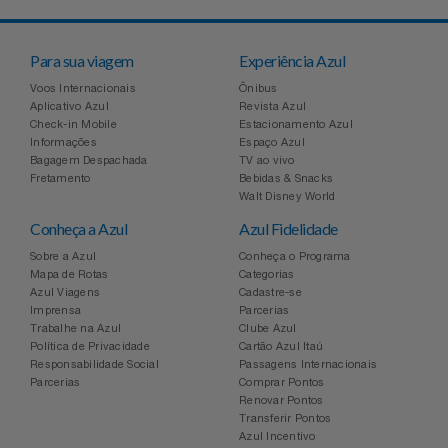
Para sua viagem
Experiência Azul
Voos Internacionais
Ônibus
Aplicativo Azul
Revista Azul
Check-in Mobile
Estacionamento Azul
Informações
Espaço Azul
Bagagem Despachada
TV ao vivo
Fretamento
Bebidas & Snacks
Walt Disney World
Conheça a Azul
Azul Fidelidade
Sobre a Azul
Conheça o Programa
Mapa de Rotas
Categorias
Azul Viagens
Cadastre-se
Imprensa
Parcerias
Trabalhe na Azul
Clube Azul
Política de Privacidade
Cartão Azul Itaú
Responsabilidade Social
Passagens Internacionais
Parcerias
Comprar Pontos
Renovar Pontos
Transferir Pontos
Azul Incentivo