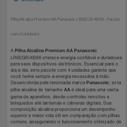
Filmes
Lity
Netshoes
Pilha Alcalina Premium AA Panasonic LR6EGR/4B96 - Pacote
Informática
Loccitane Au Bresil
Pet Love Saúde
com 4 Unidades
Jardim
Loccitane En Provence
Ponto Frio
A
Pilha Alcalina Premium AA Panasonic
Jogos E Consoles
Magalu
Pontos Por Opiniões
LR6EGR/4B96 oferece energia confiável e duradoura
para seus dispositivos eletrônicos. Essencial para o
Livros
Meu Resgate Favorito
Portal Das Malas
dia a dia, este pacote com 4 unidades garante que
você tenha sempre a energia necessária à mão.
Desenvolvida pela renomada marca
, esta
Malas E Mochilas
Panasonic
Mondial
Renner
pilha alcalina de tamanho
é ideal para uma vasta
AA
gama de aparelhos, desde controles remotos e
Mercado
Mormaii
Sams Club
brinquedos até lanternas e câmeras digitais. Sua
composição alcalina proporciona um desempenho
Móveis
Multi
Topstore
superior e maior vida útil em comparação com pilhas
comuns, assegurando o funcionamento otimizado de