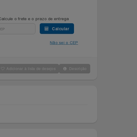
Calcule o frete e o prazo de entrega
Calcular
Não sei o CEP
Adicionar à lista de desejos
Descrição