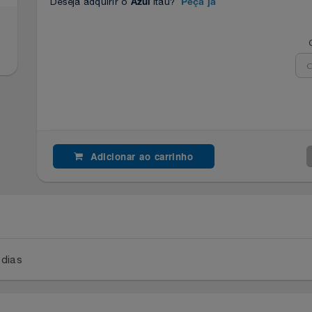
Deseja adquirir o
Itaú?
Azul
Peça já
Adicionar ao carrinho
a 2 dias