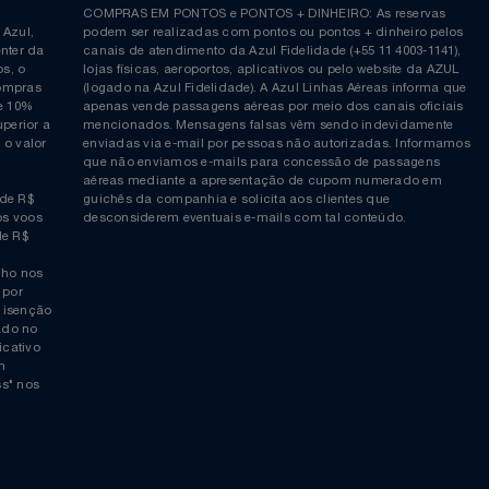
Siga-nos no Twitter
Inscreva-se no nosso cana
ia é
COMPRAS EM PONTOS e PONTOS + DINHEIRO: As reserva
 da Azul,
podem ser realizadas com pontos ou pontos + dinheiro p
allcenter da
canais de atendimento da Azul Fidelidade (+55 11 4003-11
ticos, o
lojas físicas, aeroportos, aplicativos ou pelo website da 
ara compras
(logado na Azul Fidelidade). A Azul Linhas Aéreas inform
 ou de 10%
apenas vende passagens aéreas por meio dos canais ofic
or superior a
mencionados. Mensagens falsas vêm sendo indevidamen
obre o valor
enviadas via e-mail por pessoas não autorizadas. Infor
 da
que não enviamos e-mails para concessão de passagens
por
aéreas mediante a apresentação de cupom numerado e
rtir de R$
guichês da companhia e solicita aos clientes que
cho nos voos
desconsiderem eventuais e-mails com tal conteúdo.
tir de R$
 trecho nos
ais) por
averá isenção
 logado no