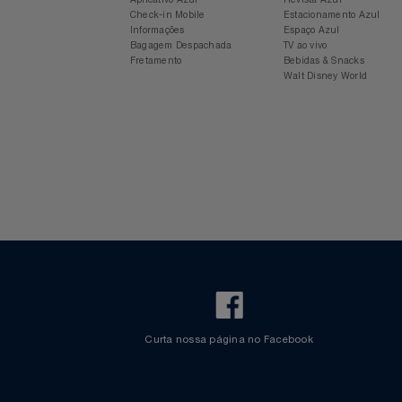
Para sua viagem
Experiência Azul
Notebooks E Tablet
Voos Internacionais
Ônibus
Aplicativo Azul
Revista Azul
Óculos
Check-in Mobile
Estacionamento Azul
Informações
Espaço Azul
Bagagem Despachada
TV ao vivo
Papelaria
Fretamento
Bebidas & Snacks
Walt Disney World
Páscoa
Perfumaria
Perfume
Perfumes
Pet