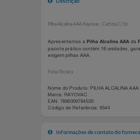
Celulares E Smartphone
SEU VALE TE ESPERANDO
Descrição
Cosméticos
TOP STORE 8.8
Cozinha
Pilha Alcalina AAA Rayovac - Cartela C/16
Doações
Apresentamos a
Pilha Alcalina AAA
pacote prático contém 16 unidades, g
Eletrodomésticos
exigem pilhas AAA.
Eletroportáteis
Ficha Técnica
Esportes
Nome do Produto: PILHA ALCALINA 
Marca: RAYOVAC
Experiências
EAN: 7896009764530
Código de Referência: 6544
Ferramentas