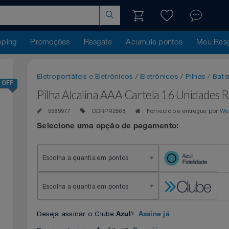
hopping
Promoções
Resgate
Acumule pontos
Me
Eletroportáteis e Eletrônicos
/
Eletrônicos
/
Pilhas
25% OFF
Pilha Alcalina AAA Cartela 16 Unid
5589977
ODRPR2568
Fornecido e entregu
Selecione uma opção de pagamento:
Escolha a quantia em pontos
Escolha a quantia em pontos
Deseja assinar o Clube
?
Azul
Assine já