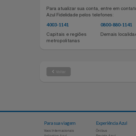
Filmes
Informações de contato do for
Informática
Para atualizar sua conta, entre em co
Azul Fidelidade pelos telefones:
Jardim
4003-1141
0800-880-11
Jogos E Consoles
Capitais e regiões
Demais local
metropolitanas
Livros
Malas E Mochilas
Voltar
Mercado
Móveis
Natal