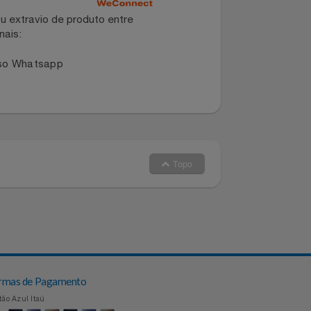
dano ou extravio de produto entre
dos canais:
 no nosso Whatsapp
Topo