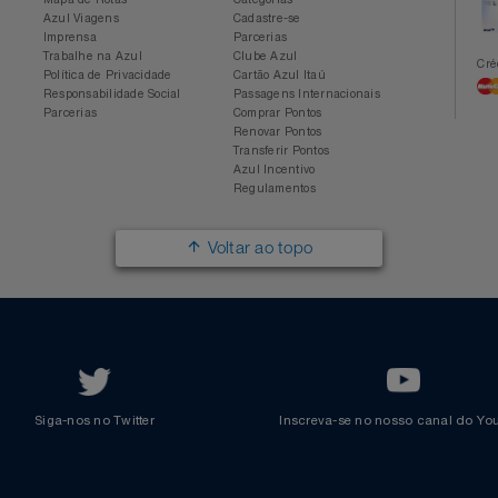
Conheça a Azul
Azul Fidelidade
Sobre a Azul
Conheça o Programa
Mapa de Rotas
Categorias
Azul Viagens
Cadastre-se
Imprensa
Parcerias
Trabalhe na Azul
Clube Azul
Política de Privacidade
Cartão Azul Itaú
Responsabilidade Social
Passagens Internacionais
Parcerias
Comprar Pontos
Renovar Pontos
Transferir Pontos
Azul Incentivo
Regulamentos
Voltar ao topo