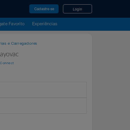
Cadastre-se
Login
u Resgate Favorito
Experiências
 / Baterias e Carregadores
ades Rayovac
e por
WeConnect