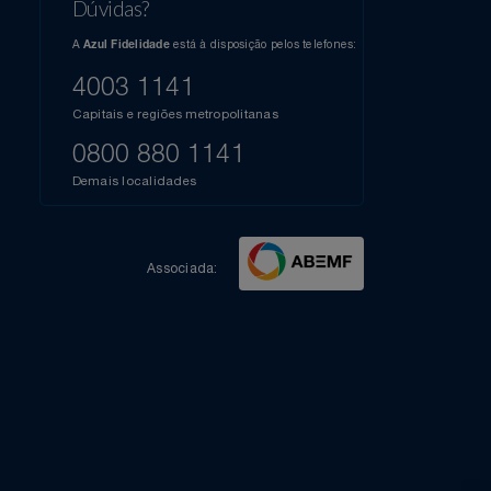
l do Youtube
Compartilhe sua experiência no Instagram
Dúvidas?
s
elos
A
está à disposição pelos telefones:
Azul Fidelidade
41),
AZUL
4003 1141
a que
iais
Capitais e regiões metropolitanas
te
mamos
0800 880 1141
m
Demais localidades
Associada: