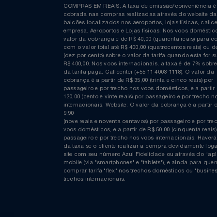
Relógios
Curta nossa página no Facebook
Saúde E Bem-Estar
TV
COMPRAS EM REAIS: A taxa de emissão/conveniênc
cobrada nas compras realizadas através do website
balcões localizados nos aeroportos, lojas físicas, c
Utilidades Industriais
empresa. Aeroportos e Lojas físicas: Nos voos domés
valor da cobrança é de R$ 40,00 (quarenta reais) p
com o valor total até R$ 400,00 (quatrocentos reais)
Vestuário
(dez por cento) sobre o valor da tarifa quando esta f
R$ 400,00. Nos voos internacionais, a taxa é de 7% s
da tarifa paga. Callcenter (+55 11 4003-1118): O valor
cobrança é a partir de R$ 35,00 (trinta e cinco reais) 
passageiro e por trecho nos voos domésticos, e a pa
120,00 (cento e vinte reais) por passageiro e por tre
internacionais. Website: O valor da cobrança é a par
9,90
(nove reais e noventa centavos) por passageiro e por
voos domésticos, e a partir de R$ 50,00 (cinquenta re
passageiro e por trecho nos voos internacionais. H
da taxa se o cliente realizar a compra devidamente