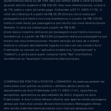
(quatrocentos reais) ou de 10% (dez por cento) sobre o valor da tarifa
quando esta for superior a R$ 400,00. Nos voos internacionais, a taxa é
de 7% sobre o valor da tarifa paga. Callcenter (+55 11 4003-1118): O
valor da cobrança é a partir de R$ 35,00 (trinta e cinco reais) por
passageiro e por trecho nos voos domésticos, e a partir de R$ 120,00
(cento e vinte reais) por passageiro e por trecho nos voos internacionais.
Website: O valor da cobrança é a partir de R$ 9,90
(nove reais e noventa centavos) por passageiro e por trecho nos voos
domésticos, e a partir de R$ 50,00 (cinquenta reais) por passageiro e por
trecho nos voos internacionais. Haverá isenção da taxa se o cliente
realizar a compra devidamente logado no site com seu número Azul
Fidelidade ou através do “aplicativo mobile (via "smartphones" e
"tablets"), e ainda para quem comprar tarifa "flex" nos trechos
domésticos ou "business" nos trechos internacionais.
COMPRAS EM PONTOS e PONTOS + DINHEIRO: As reservas podem ser
realizadas com pontos ou pontos + dinheiro pelos canais de
atendimento da Azul Fidelidade (+55 11 4003-1141), lojas físicas,
aeroportos, aplicativos ou pelo website da AZUL (logado na Azul
Fidelidade). A Azul Linhas Aéreas informa que apenas vende passagens
aéreas por meio dos canais oficiais mencionados. Mensagens falsas
vêm sendo indevidamente enviadas via e-mail por pessoas não