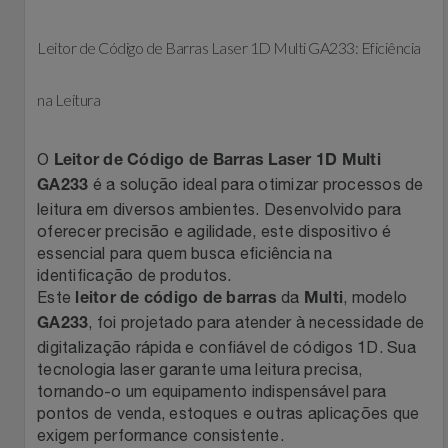
Celulares E Smartphone
Easylive
Estoque
Leitor de Código de Barras Laser 1D Multi GA233: Eficiência
Cosméticos
Electrolux
Extra
na Leitura
Cozinha
Extra
Individual
O
Leitor de Código de Barras Laser 1D Multi
Doações
Fortaleza
Insider
é a solução ideal para otimizar processos de
GA233
leitura em diversos ambientes. Desenvolvido para
Eletrodomésticos
Gama Italy
John John
oferecer precisão e agilidade, este dispositivo é
essencial para quem busca eficiência na
Eletroportáteis
identificação de produtos.
Giftty
Le Lis
Este
da
, modelo
leitor de código de barras
Multi
, foi projetado para atender à necessidade de
GA233
Esportes
Havanna
Magalu
digitalização rápida e confiável de códigos 1D. Sua
tecnologia laser garante uma leitura precisa,
Experiências
Hospital De Amor
Méliuz
tornando-o um equipamento indispensável para
pontos de venda, estoques e outras aplicações que
Ferramentas
Jbl
Natura
exigem performance consistente.