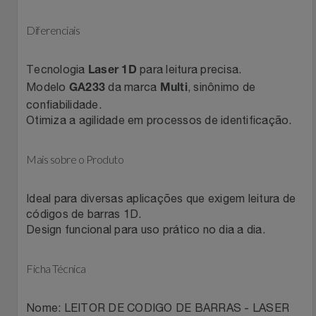
Filmes
Lity
Netshoes
Diferenciais
Informática
Loccitane Au Bresil
Pet Love Saúde
Tecnologia
para leitura precisa.
Laser 1D
Modelo
da marca
, sinônimo de
GA233
Multi
Jardim
Loccitane En Provence
Ponto Frio
confiabilidade.
Otimiza a agilidade em processos de identificação.
Jogos E Consoles
Magalu
Pontos Por Opiniões
Mais sobre o Produto
Livros
Meu Resgate Favorito
Portal Das Malas
Ideal para diversas aplicações que exigem leitura de
Malas E Mochilas
Mondial
Renner
códigos de barras 1D.
Design funcional para uso prático no dia a dia.
Mercado
Mormaii
Sams Club
Ficha Técnica
Móveis
Multi
Topstore
Nome: LEITOR DE CODIGO DE BARRAS - LASER