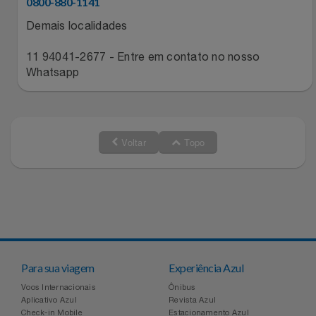
0800-880-1141
Relógios
Stanley Pmi
Demais localidades
Saúde E Bem-Estar
The Bar
11 94041-2677 - Entre em contato no nosso
Whatsapp
TV
Top Store
Utilidades Industriais
Tramontina
Voltar
Topo
Vestuário
Três Corações
Weconnect
Para sua viagem
Experiência Azul
Voos Internacionais
Ônibus
Aplicativo Azul
Revista Azul
Check-in Mobile
Estacionamento Azul