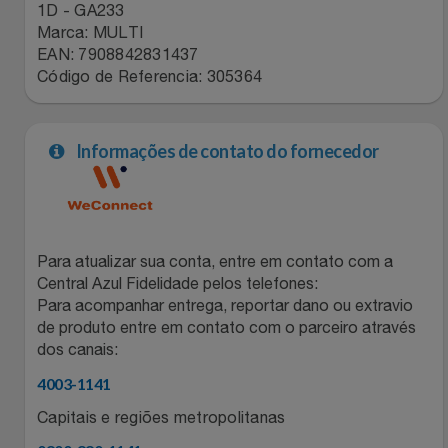
Natal
Natura
1D - GA233
Marca: MULTI
EAN: 7908842831437
Notebooks E Tablet
Netshoes
Código de Referencia: 305364
Óculos
Oster
Informações de contato do fornecedor
Papelaria
Perfumes & Cosméticos
Páscoa
Ponto Frio
Para atualizar sua conta, entre em contato com a
Perfumaria
Portal Das Malas
Central Azul Fidelidade pelos telefones:
Para acompanhar entrega, reportar dano ou extravio
Perfume
Porto Brasil
de produto entre em contato com o parceiro através
dos canais:
Perfumes
Renner
4003-1141
Capitais e regiões metropolitanas
Pet
Safe – Escola De Aviação