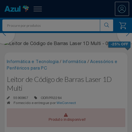
Azul Fidelidade
evious
Nex
Shopping
-25% OFF
Promoções
Informática e Tecnologia
/
Informática
/
Acessórios e
Periféricos para PC
ATÉ 50% OFF DIA DOS PAIS
Departamentos
Leitor de Código de Barras Laser 1D
Ar E Ventilação
DIA DOS PAIS ATÉ 60% OFF
Multi
Resgate
5590967
ODRPR2284
Artesanato
ENTRETENIMENTO PARA TODOS
All Accor
Fornecido e entregue por
WeConnect
Acumule Pontos
Artigos Para Festa
EXPERÊNCIAS VIVIDAS AO VIVO
Asics
Abastece Aí
Meu Resgate Favorito
Produto indisponível!
Áudio E Som
MARATONA DE DESCONTOS 80% OFF
Associação Voar
Accor