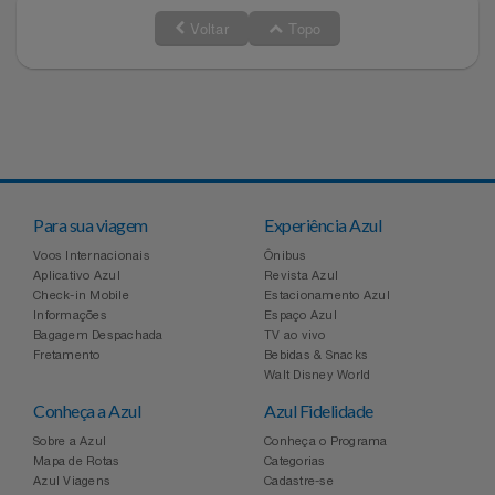
Voltar
Topo
Para sua viagem
Experiência Azul
Voos Internacionais
Ônibus
Aplicativo Azul
Revista Azul
Check-in Mobile
Estacionamento Azul
Informações
Espaço Azul
Bagagem Despachada
TV ao vivo
Fretamento
Bebidas & Snacks
Walt Disney World
Conheça a Azul
Azul Fidelidade
Sobre a Azul
Conheça o Programa
Mapa de Rotas
Categorias
Azul Viagens
Cadastre-se