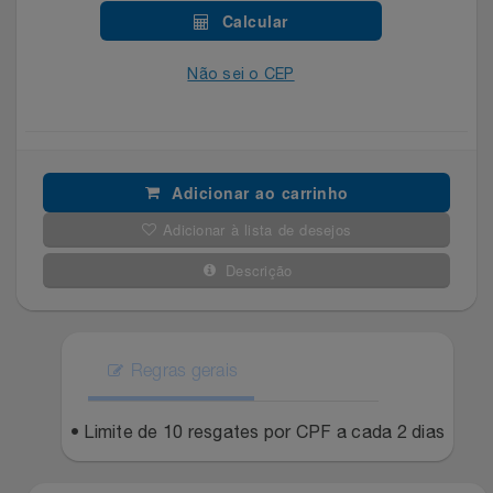
Celulares E Smartphone
Easylive
Estoque
Calcular
Cosméticos
Não sei o CEP
Electrolux
Extra
Cozinha
Extra
Individual
Doações
Fortaleza
Insider
Adicionar ao carrinho
Adicionar à lista de desejos
Eletrodomésticos
Gama Italy
John John
Descrição
Eletroportáteis
Giftty
Le Lis
Esportes
Havanna
Magalu
Regras gerais
Experiências
Hospital De Amor
Méliuz
• Limite de 10 resgates por CPF a cada 2 dias
Ferramentas
Jbl
Natura