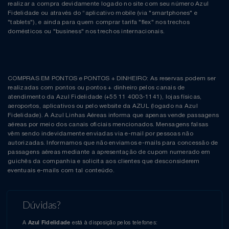
realizar a compra devidamente logado no site com seu número Azul
Fidelidade ou através do “aplicativo mobile (via "smartphones" e
"tablets"), e ainda para quem comprar tarifa "flex" nos trechos
domésticos ou "business" nos trechos internacionais.
COMPRAS EM PONTOS e PONTOS + DINHEIRO: As reservas podem ser
realizadas com pontos ou pontos + dinheiro pelos canais de
atendimento da Azul Fidelidade (+55 11 4003-1141), lojas físicas,
aeroportos, aplicativos ou pelo website da AZUL (logado na Azul
Fidelidade). A Azul Linhas Aéreas informa que apenas vende passagens
aéreas por meio dos canais oficiais mencionados. Mensagens falsas
vêm sendo indevidamente enviadas via e-mail por pessoas não
autorizadas. Informamos que não enviamos e-mails para concessão de
passagens aéreas mediante a apresentação de cupom numerado em
guichês da companhia e solicita aos clientes que desconsiderem
eventuais e-mails com tal conteúdo.
Dúvidas?
A
está à disposição pelos telefones:
Azul Fidelidade