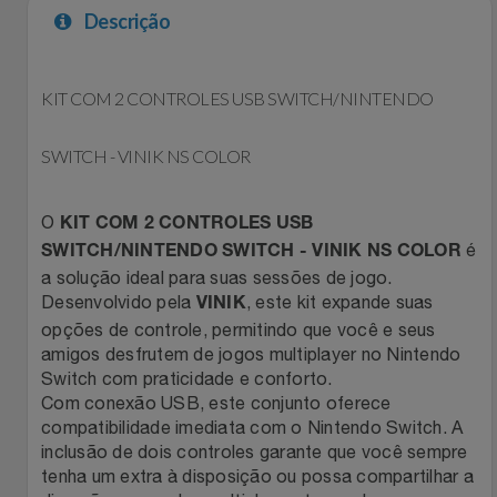
Descrição
Filmes
Lity
Netshoes
Informática
KIT COM 2 CONTROLES USB SWITCH/NINTENDO
Loccitane Au Bresil
Pet Love Saúde
Jardim
SWITCH - VINIK NS COLOR
Loccitane En Provence
Ponto Frio
Jogos E Consoles
Magalu
Pontos Por Opiniões
O
KIT COM 2 CONTROLES USB
é
SWITCH/NINTENDO SWITCH - VINIK NS COLOR
Livros
Meu Resgate Favorito
Portal Das Malas
a solução ideal para suas sessões de jogo.
Desenvolvido pela
, este kit expande suas
VINIK
Malas E Mochilas
opções de controle, permitindo que você e seus
Mondial
Renner
amigos desfrutem de jogos multiplayer no Nintendo
Switch com praticidade e conforto.
Mercado
Mormaii
Sams Club
Com conexão USB, este conjunto oferece
compatibilidade imediata com o Nintendo Switch. A
Móveis
Multi
Topstore
inclusão de dois controles garante que você sempre
tenha um extra à disposição ou possa compartilhar a