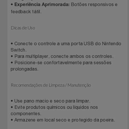
•
Botões responsivos e
Experiência Aprimorada:
Relógios
Stanley Pmi
feedback tátil.
Saúde E Bem-Estar
The Bar
Dicas de Uso
TV
Top Store
• Conecte o controle a uma porta USB do Nintendo
Switch.
Utilidades Industriais
Tramontina
• Para multiplayer, conecte ambos os controles.
• Posicione-se confortavelmente para sessões
Vestuário
Três Corações
prolongadas.
Weconnect
Recomendações de Limpeza / Manutenção
• Use pano macio e seco para limpar.
• Evite produtos químicos ou líquidos nos
componentes.
• Armazene em local seco e protegido da poeira.