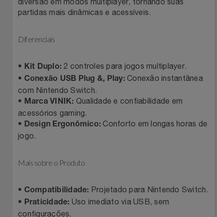
Natal
diversão em modos multiplayer, tornando suas
Natura
partidas mais dinâmicas e acessíveis.
Notebooks E Tablet
Netshoes
Diferenciais
Óculos
Oster
•
2 controles para jogos multiplayer.
Kit Duplo:
Papelaria
•
Conexão instantânea
Perfumes & Cosméticos
Conexão USB Plug &, Play:
com Nintendo Switch.
•
Qualidade e confiabilidade em
Páscoa
Marca VINIK:
Ponto Frio
acessórios gaming.
•
Conforto em longas horas de
Design Ergonômico:
Perfumaria
Portal Das Malas
jogo.
Perfume
Porto Brasil
Mais sobre o Produto
Perfumes
Renner
•
Projetado para Nintendo Switch.
Compatibilidade:
•
Uso imediato via USB, sem
Pet
Praticidade:
Safe – Escola De Aviação
configurações.