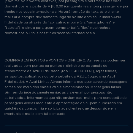
(nove reais e noventa centavos) por passageiro e por trecho nos voos
domésticos, e a partir de R$ 50,00 (cinquenta reais) por passageiro e por
trecho nos voos internacionais. Haverá isenção da taxa se o cliente
realizar a compra devidamente logado no site com seu número Azul
Fidelidade ou através do “aplicativo mobile (via "smartphones" e
"tablets"), e ainda para quem comprar tarifa "flex" nos trechos
domésticos ou "business" nos trechos internacionais.
COMPRAS EM PONTOS e PONTOS + DINHEIRO: As reservas podem ser
realizadas com pontos ou pontos + dinheiro pelos canais de
atendimento da Azul Fidelidade (+55 11 4003-1141), lojas físicas,
aeroportos, aplicativos ou pelo website da AZUL (logado na Azul
Fidelidade). A Azul Linhas Aéreas informa que apenas vende passagens
aéreas por meio dos canais oficiais mencionados. Mensagens falsas
vêm sendo indevidamente enviadas via e-mail por pessoas não
autorizadas. Informamos que não enviamos e-mails para concessão de
passagens aéreas mediante a apresentação de cupom numerado em
guichês da companhia e solicita aos clientes que desconsiderem
eventuais e-mails com tal conteúdo.