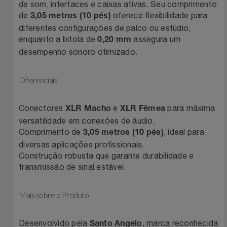
Natal
Natura
de som, interfaces e caixas ativas. Seu comprimento
de
oferece flexibilidade para
3,05 metros (10 pés)
Notebooks E Tablet
diferentes configurações de palco ou estúdio,
Netshoes
enquanto a bitola de
assegura um
0,20 mm
desempenho sonoro otimizado.
Óculos
Oster
Diferenciais
Papelaria
Perfumes & Cosméticos
Páscoa
Conectores
e
para máxima
Ponto Frio
XLR Macho
XLR Fêmea
versatilidade em conexões de áudio.
Comprimento de
, ideal para
Perfumaria
3,05 metros (10 pés)
Portal Das Malas
diversas aplicações profissionais.
Construção robusta que garante durabilidade e
Perfume
Porto Brasil
transmissão de sinal estável.
Perfumes
Renner
Mais sobre o Produto
Pet
Safe – Escola De Aviação
Desenvolvido pela
, marca reconhecida
Santo Angelo