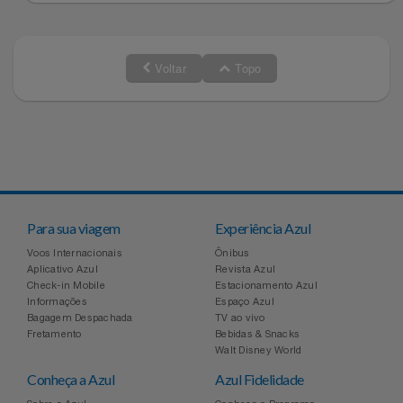
Voltar
Topo
Para sua viagem
Experiência Azul
Voos Internacionais
Ônibus
Aplicativo Azul
Revista Azul
Check-in Mobile
Estacionamento Azul
Informações
Espaço Azul
Bagagem Despachada
TV ao vivo
Fretamento
Bebidas & Snacks
Walt Disney World
Conheça a Azul
Azul Fidelidade