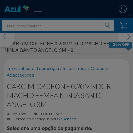
Azul Fidelidade
evious
Nex
Shopping
-25% OFF
Promoções
Informática e Tecnologia
/
Informática
/
Cabos e
7.8 PAYDAY
Departamentos
Adaptadores
CABO MICROFONE 0.20MM XLR
Ar E Ventilação
ATÉ 50% OFF DIA DOS PAIS
Resgate
MACHO FEMEA NINJA SANTO
Artesanato
CASAS BAHIA 8.8
All Accor
ANGELO 3M
Acumule Pontos
5590356
ODRPR1527
Artigos Para Festa
DIA DOS PAIS ATÉ 60% OFF
Asics
Abastece Aí
Fornecido e entregue por
WeConnect
Meu Resgate Favorito
Selecione uma opção de pagamento:
Áudio E Som
ENTRETENIMENTO PARA TODOS
Associação Voar
Accor