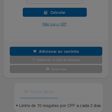
Celulares E Smartphone
SEU VALE TE ESPERANDO
Easylive
Estoque
Calcular
Cosméticos
TOP STORE 8.8
Electrolux
Extra
Não sei o CEP
Cozinha
Extra
Individual
Doações
Fortaleza
Insider
Adicionar ao carrinho
Eletrodomésticos
Gama Italy
John John
Adicionar à lista de desejos
Eletroportáteis
Descrição
Giftty
Le Lis
Esportes
Havanna
Magalu
Regras gerais
Experiências
Hospital De Amor
Méliuz
• Limite de 10 resgates por CPF a cada 2 dias
Ferramentas
Jbl
Natura