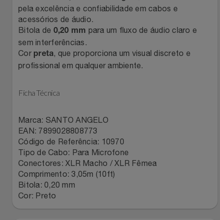
pela excelência e confiabilidade em cabos e
Relógios
Stanley Pmi
acessórios de áudio.
Bitola de
para um fluxo de áudio claro e
0,20 mm
Saúde E Bem-Estar
The Bar
sem interferências.
Cor
, que proporciona um visual discreto e
preta
TV
Top Store
profissional em qualquer ambiente.
Utilidades Industriais
Tramontina
Ficha Técnica
Vestuário
Três Corações
Marca: SANTO ANGELO
EAN: 7899028808773
Weconnect
Código de Referência: 10970
Tipo de Cabo: Para Microfone
Conectores: XLR Macho / XLR Fêmea
Comprimento: 3,05m (10ft)
Bitola: 0,20 mm
Cor: Preto