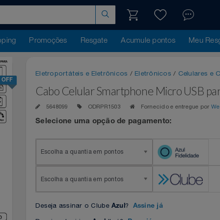
hopping
Promoções
Resgate
Acumule pontos
Me
Eletroportáteis e Eletrônicos
/
Eletrônicos
/
Celul
24% OFF
Cabo Celular Smartphone Micro US
5648099
ODRPR1503
Fornecido e entregu
Selecione uma opção de pagamento:
Escolha a quantia em pontos
Escolha a quantia em pontos
Deseja assinar o Clube
?
Azul
Assine já