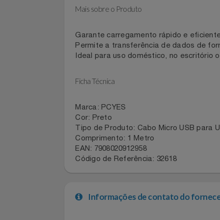
Design Discreto: Cor preta que se in
Filmes
Marca de Confiança: Produto
PCYES
Informática
Mais sobre o Produto
Jardim
Garante carregamento rápido e efici
Permite a transferência de dados de 
Jogos E Consoles
Ideal para uso doméstico, no escritór
Livros
Ficha Técnica
Malas E Mochilas
Marca: PCYES
Cor: Preto
Mercado
Tipo de Produto: Cabo Micro USB par
Comprimento: 1 Metro
EAN: 7908020912958
Móveis
Código de Referência: 32618
Natal