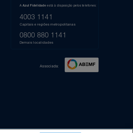
l do Youtube
Compartilhe sua experiência no Instagram
Dúvidas?
s
elos
A
está à disposição pelos telefones:
Azul Fidelidade
41),
AZUL
4003 1141
a que
iais
Capitais e regiões metropolitanas
te
mamos
0800 880 1141
m
Demais localidades
Associada: