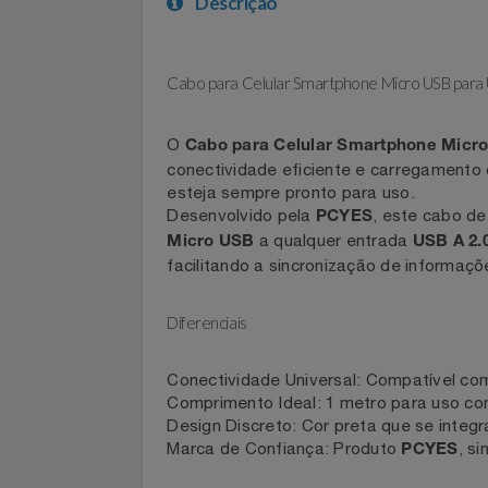
Celulares E Smartphone
Descrição
Cosméticos
Cozinha
Cabo para Celular Smartphone Micro USB 
Doações
O
Cabo para Celular Smartphone Mi
conectividade eficiente e carregament
Eletrodomésticos
esteja sempre pronto para uso.
Desenvolvido pela
, este cabo
PCYES
Eletroportáteis
a qualquer entrada
Micro USB
USB A
facilitando a sincronização de infor
Esportes
Diferenciais
Experiências
Conectividade Universal: Compatível 
Ferramentas
Comprimento Ideal: 1 metro para uso