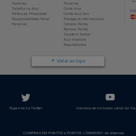
Conheça a Azul
Azul Fidelidade
Sobre a Azul
Conheça o Programa
Mapa de Rotas
Categorias
Azul Viagens
Cadastre-se
Imprensa
Parcerias
Trabalhe na Azul
Clube Azul
Política de Privacidade
Cartão Azul Itaú
Responsabilidade Social
Passagens Internacionais
Parcerias
Comprar Pontos
Renovar Pontos
Transferir Pontos
Azul Incentivo
Regulamentos
Voltar ao topo