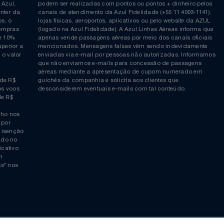
Siga-nos no Twitter
Inscreva-se no nosso cana
ia é
COMPRAS EM PONTOS e PONTOS + DINHEIRO: As reserva
 da Azul,
podem ser realizadas com pontos ou pontos + dinheiro p
allcenter da
canais de atendimento da Azul Fidelidade (+55 11 4003-11
ticos, o
lojas físicas, aeroportos, aplicativos ou pelo website da 
ara compras
(logado na Azul Fidelidade). A Azul Linhas Aéreas inform
 ou de 10%
apenas vende passagens aéreas por meio dos canais ofic
or superior a
mencionados. Mensagens falsas vêm sendo indevidamen
obre o valor
enviadas via e-mail por pessoas não autorizadas. Infor
 da
que não enviamos e-mails para concessão de passagens
por
aéreas mediante a apresentação de cupom numerado e
rtir de R$
guichês da companhia e solicita aos clientes que
cho nos voos
desconsiderem eventuais e-mails com tal conteúdo.
tir de R$
 trecho nos
ais) por
averá isenção
 logado no