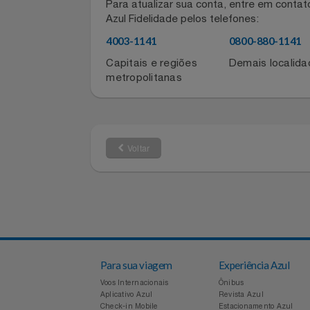
Informações de contato do for
Notebooks E Tablet
Para atualizar sua conta, entre em co
Óculos
Azul Fidelidade pelos telefones:
Papelaria
4003-1141
0800-880-11
Capitais e regiões
Demais local
Páscoa
metropolitanas
Perfumaria
Perfume
Voltar
Perfumes
Pet