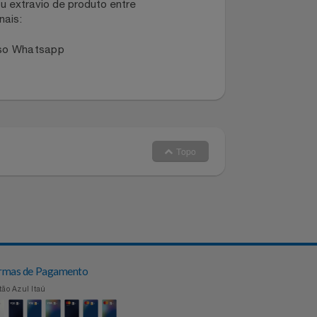
dano ou extravio de produto entre
dos canais:
 no nosso Whatsapp
Topo