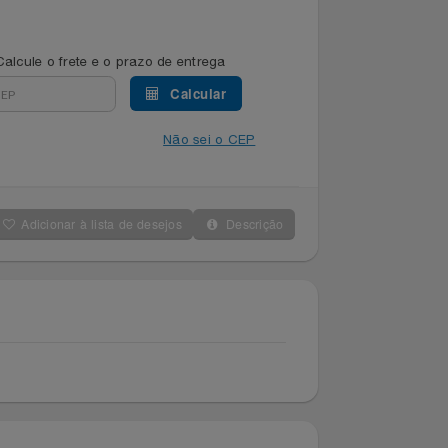
Calcule o frete e o prazo de entrega
Calcular
Não sei o CEP
Adicionar à lista de desejos
Descrição