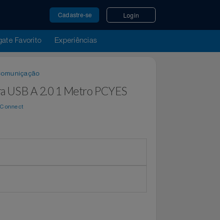
Cadastre-se
Login
u Resgate Favorito
Experiências
ares e Comuniçação
B para USB A 2.0 1 Metro PCYES
e por
WeConnect