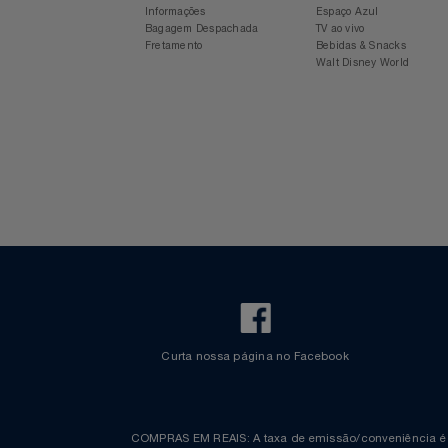
Relógios
Para sua viagem
Experiência Azul
Saúde E Bem-Estar
Voos Internacionais
Ônibus
Aplicativo Azul
Revista Azul
Check-in Mobile
Estacionamento Azul
TV
Informações
Espaço Azul
Bagagem Despachada
TV ao vivo
Fretamento
Bebidas & Snacks
Utilidades Industriais
Walt Disney World
Vestuário