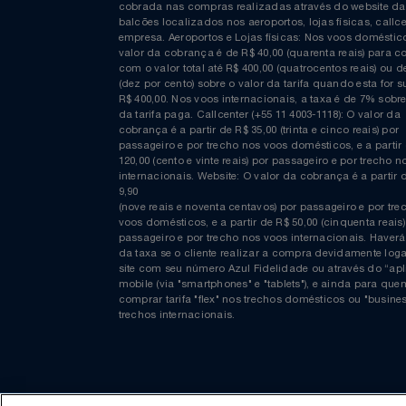
Curta nossa página no Facebook
COMPRAS EM REAIS: A taxa de emissão/conveniênc
cobrada nas compras realizadas através do website
balcões localizados nos aeroportos, lojas físicas, c
empresa. Aeroportos e Lojas físicas: Nos voos domés
valor da cobrança é de R$ 40,00 (quarenta reais) p
com o valor total até R$ 400,00 (quatrocentos reais)
(dez por cento) sobre o valor da tarifa quando esta f
R$ 400,00. Nos voos internacionais, a taxa é de 7% s
da tarifa paga. Callcenter (+55 11 4003-1118): O valor
cobrança é a partir de R$ 35,00 (trinta e cinco reais) 
passageiro e por trecho nos voos domésticos, e a pa
120,00 (cento e vinte reais) por passageiro e por tre
internacionais. Website: O valor da cobrança é a par
9,90
(nove reais e noventa centavos) por passageiro e por
voos domésticos, e a partir de R$ 50,00 (cinquenta re
passageiro e por trecho nos voos internacionais. H
da taxa se o cliente realizar a compra devidamente