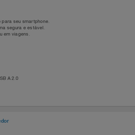
tegra facilmente a qualquer ambiente.
, sinônimo de qualidade e durabilidade.
ente para seu smartphone.
forma segura e estável.
io ou em viagens.
a USB A 2.0