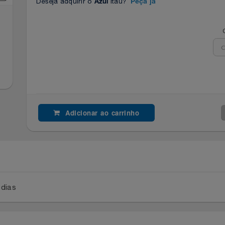
Deseja adquirir o
Itaú?
Azul
Peça já
Adicionar ao carrinho
a 2 dias