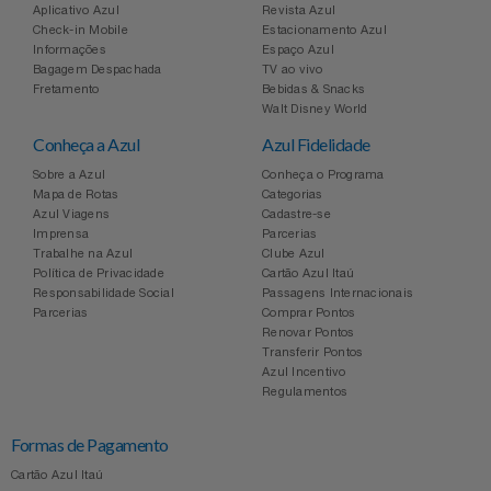
Aplicativo Azul
Revista Azul
Check-in Mobile
Estacionamento Azul
Informações
Espaço Azul
Bagagem Despachada
TV ao vivo
Fretamento
Bebidas & Snacks
Walt Disney World
Conheça a Azul
Azul Fidelidade
Sobre a Azul
Conheça o Programa
Mapa de Rotas
Categorias
Azul Viagens
Cadastre-se
Imprensa
Parcerias
Trabalhe na Azul
Clube Azul
Política de Privacidade
Cartão Azul Itaú
Responsabilidade Social
Passagens Internacionais
Parcerias
Comprar Pontos
Renovar Pontos
Transferir Pontos
Azul Incentivo
Regulamentos
Formas de Pagamento
Cartão Azul Itaú