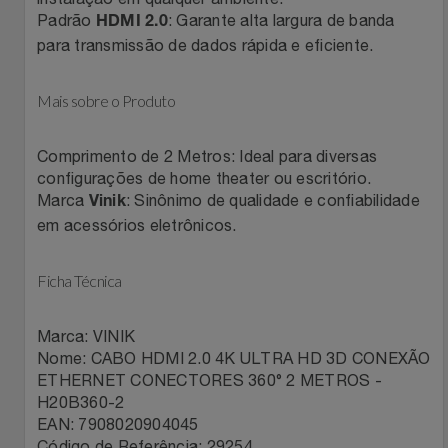
Padrão
: Garante alta largura de banda
Relógios
HDMI 2.0
Stanley Pmi
para transmissão de dados rápida e eficiente.
Saúde E Bem-Estar
The Bar
Mais sobre o Produto
TV
Top Store
Comprimento de 2 Metros: Ideal para diversas
configurações de home theater ou escritório.
Utilidades Industriais
Tramontina
Marca
: Sinônimo de qualidade e confiabilidade
Vinik
em acessórios eletrônicos.
Vestuário
Três Corações
Ficha Técnica
Weconnect
Marca: VINIK
Nome: CABO HDMI 2.0 4K ULTRA HD 3D CONEXÃO
ETHERNET CONECTORES 360° 2 METROS -
H20B360-2
EAN: 7908020904045
Código de Referência: 29254