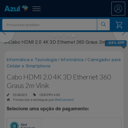
Azul Fidelidade
evious
Nex
Shopping
-24% OFF
Promoções
Informática e Tecnologia
/
Informática
/
Carregador para
Celular e Smartphone
ATÉ 50% OFF DIA DOS PAIS
Departamentos
Cabo HDMI 2.0 4K 3D Ethernet 360
Ar E Ventilação
DIA DOS PAIS ATÉ 60% OFF
Graus 2m Vinik
Resgate
5590322
ODRPR1463
Artesanato
ENTRETENIMENTO PARA TODOS
All Accor
Fornecido e entregue por
WeConnect
Acumule Pontos
Selecione uma opção de pagamento:
Artigos Para Festa
EXPERÊNCIAS VIVIDAS AO VIVO
Asics
Abastece Aí
Meu Resgate Favorito
Áudio E Som
MARATONA DE DESCONTOS 80% OFF
Associação Voar
Accor