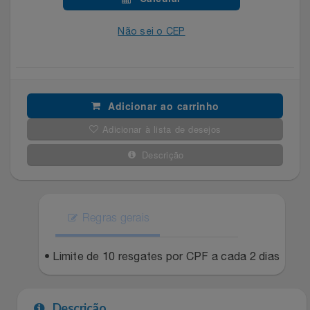
Celulares E Smartphone
Easylive
Estoque
Não sei o CEP
Cosméticos
Electrolux
Extra
Cozinha
Extra
Individual
Adicionar ao carrinho
Doações
Fortaleza
Insider
Adicionar à lista de desejos
Eletrodomésticos
Descrição
Gama Italy
John John
Eletroportáteis
Giftty
Le Lis
Regras gerais
Esportes
Havanna
Magalu
• Limite de 10 resgates por CPF a cada 2 dias
Experiências
Hospital De Amor
Méliuz
Ferramentas
Jbl
Natura
Descrição