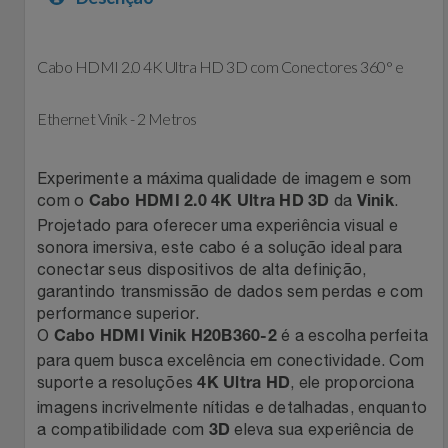
Filmes
Lity
Netshoes
Cabo HDMI 2.0 4K Ultra HD 3D com Conectores 360° e
Informática
Loccitane Au Bresil
Pet Love Saúde
Ethernet Vinik - 2 Metros
Jardim
Loccitane En Provence
Ponto Frio
Experimente a máxima qualidade de imagem e som
Jogos E Consoles
Magalu
Pontos Por Opiniões
com o
da
.
Cabo HDMI 2.0 4K Ultra HD 3D
Vinik
Projetado para oferecer uma experiência visual e
Livros
Meu Resgate Favorito
Portal Das Malas
sonora imersiva, este cabo é a solução ideal para
conectar seus dispositivos de alta definição,
garantindo transmissão de dados sem perdas e com
Malas E Mochilas
Mondial
Renner
performance superior.
O
é a escolha perfeita
Cabo HDMI Vinik H20B360-2
Mercado
Mormaii
Sams Club
para quem busca excelência em conectividade. Com
suporte a resoluções
, ele proporciona
4K Ultra HD
Móveis
Multi
Topstore
imagens incrivelmente nítidas e detalhadas, enquanto
a compatibilidade com
eleva sua experiência de
3D