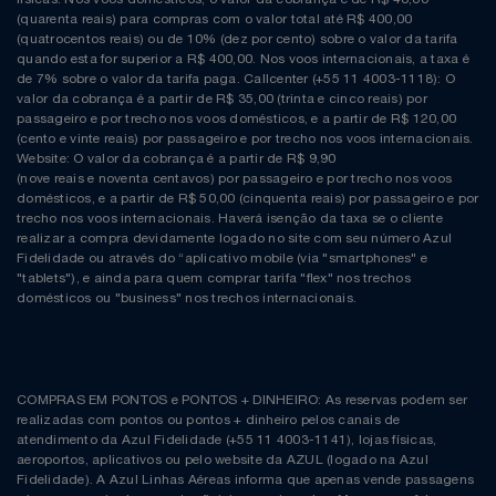
(quarenta reais) para compras com o valor total até R$ 400,00
(quatrocentos reais) ou de 10% (dez por cento) sobre o valor da tarifa
quando esta for superior a R$ 400,00. Nos voos internacionais, a taxa é
de 7% sobre o valor da tarifa paga. Callcenter (+55 11 4003-1118): O
valor da cobrança é a partir de R$ 35,00 (trinta e cinco reais) por
passageiro e por trecho nos voos domésticos, e a partir de R$ 120,00
(cento e vinte reais) por passageiro e por trecho nos voos internacionais.
Website: O valor da cobrança é a partir de R$ 9,90
(nove reais e noventa centavos) por passageiro e por trecho nos voos
domésticos, e a partir de R$ 50,00 (cinquenta reais) por passageiro e por
trecho nos voos internacionais. Haverá isenção da taxa se o cliente
realizar a compra devidamente logado no site com seu número Azul
Fidelidade ou através do “aplicativo mobile (via "smartphones" e
"tablets"), e ainda para quem comprar tarifa "flex" nos trechos
domésticos ou "business" nos trechos internacionais.
COMPRAS EM PONTOS e PONTOS + DINHEIRO: As reservas podem ser
realizadas com pontos ou pontos + dinheiro pelos canais de
atendimento da Azul Fidelidade (+55 11 4003-1141), lojas físicas,
aeroportos, aplicativos ou pelo website da AZUL (logado na Azul
Fidelidade). A Azul Linhas Aéreas informa que apenas vende passagens