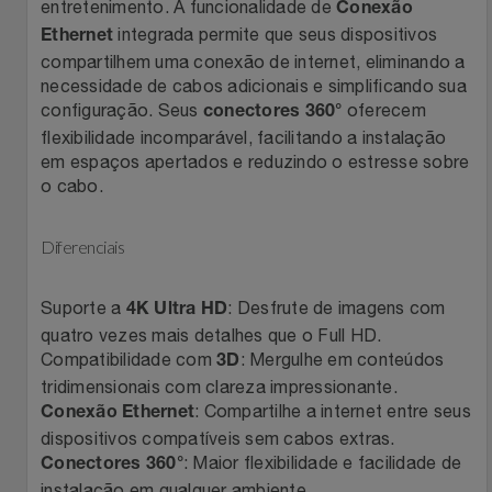
Natal
Natura
entretenimento. A funcionalidade de
Conexão
integrada permite que seus dispositivos
Ethernet
Notebooks E Tablet
compartilhem uma conexão de internet, eliminando a
Netshoes
necessidade de cabos adicionais e simplificando sua
configuração. Seus
oferecem
conectores 360°
Óculos
Oster
flexibilidade incomparável, facilitando a instalação
em espaços apertados e reduzindo o estresse sobre
Papelaria
Perfumes & Cosméticos
o cabo.
Páscoa
Ponto Frio
Diferenciais
Perfumaria
Portal Das Malas
Suporte a
: Desfrute de imagens com
4K Ultra HD
quatro vezes mais detalhes que o Full HD.
Perfume
Porto Brasil
Compatibilidade com
: Mergulhe em conteúdos
3D
tridimensionais com clareza impressionante.
Perfumes
Renner
: Compartilhe a internet entre seus
Conexão Ethernet
dispositivos compatíveis sem cabos extras.
Pet
: Maior flexibilidade e facilidade de
Safe – Escola De Aviação
Conectores 360°
instalação em qualquer ambiente.