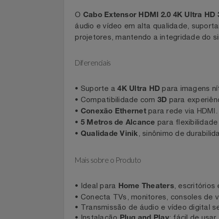
Celulares E Smartphone
Cabo Extensor HDMI 2.0 4K Ultra HD 3D Et
Cosméticos
O
Cabo Extensor HDMI 2.0 4K Ultra 
áudio e vídeo em alta qualidade, sup
Cozinha
projetores, mantendo a integridade do
Doações
Diferenciais
Eletrodomésticos
• Suporte a
para imagens 
4K Ultra HD
• Compatibilidade com
para experi
3D
Eletroportáteis
•
para rede via HD
Conexão Ethernet
•
para flexibilid
5 Metros de Alcance
Esportes
•
, sinônimo de dura
Qualidade Vinik
Experiências
Mais sobre o Produto
Ferramentas
• Ideal para
, escritór