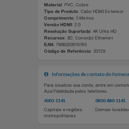
Ficha Técnica
Notebooks E Tablet
: VINIK
Marca
: Preto
Cor
Óculos
: PVC, Cobre
Material
: Cabo HDMI Extenso
Tipo de Produto
Papelaria
: 5 Metros
Comprimento
: 2.0
Versão HDMI
Páscoa
: 4K Ultra HD
Resolução Suportada
: 3D, Conexão Ethernet
Recursos
: 7908020916765
Perfumaria
EAN
: 33729
Código de Referência
Perfume
Perfumes
Informações de contato do for
Para atualizar sua conta, entre em co
Pet
Azul Fidelidade pelos telefones: