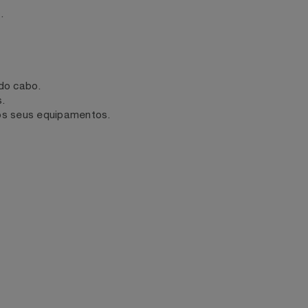
de videogame e projetores.
al sem perdas.
sar.
til.
es do cabo.
dos.
.0 dos seus equipamentos.
e.