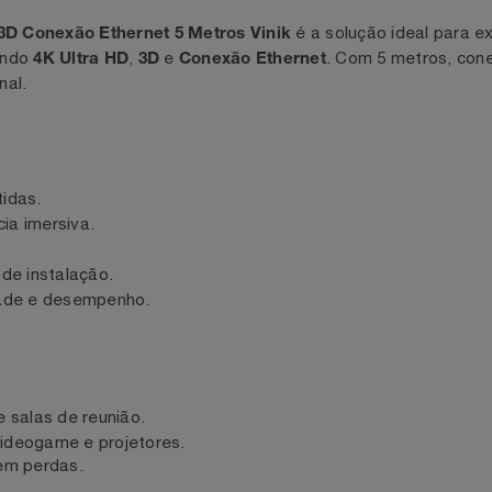
hernet 5 Metros Vinik
é a solução ideal 
HD 3D Conexão Ethernet 5 Metros Vinik
ortando
,
e
. Com 5 metros
4K Ultra HD
3D
Conexão Ethernet
 sinal.
nítidas.
ência imersiva.
MI.
ade de instalação.
bilidade e desempenho.
ios e salas de reunião.