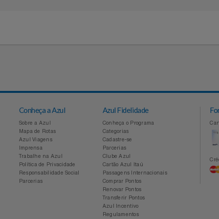
41
11 94041-2677 - Entre em contato
idades
Conheça a Azul
Azul Fidelidade
Sobre a Azul
Conheça o Programa
Mapa de Rotas
Categorias
Azul Viagens
Cadastre-se
Imprensa
Parcerias