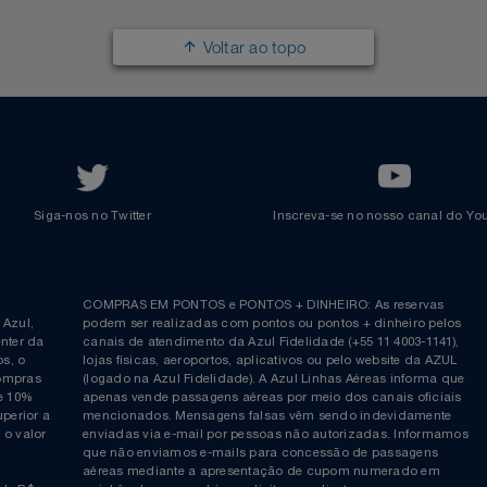
Trabalhe na Azul
Clube Azul
Política de Privacidade
Cartão Azul Itaú
Responsabilidade Social
Passagens Internacionais
Parcerias
Comprar Pontos
Renovar Pontos
Transferir Pontos
Azul Incentivo
Regulamentos
Voltar ao topo
Siga-nos no Twitter
Inscreva-se no nosso cana
ia é
COMPRAS EM PONTOS e PONTOS + DINHEIRO: As reserva