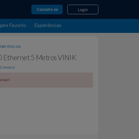
Cadastre-se
Login
u Resgate Favorito
Experiências
órios Eletrônicos
HD 3D Ethernet 5 Metros VINIK
e por
WeConnect
indisponível!