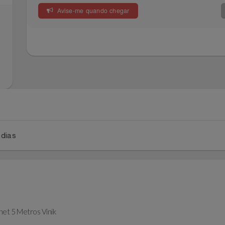
Avise-me quando chegar
a 2 dias