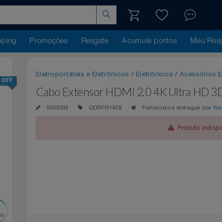
hopping
Promoções
Resgate
Acumule pontos
Me
Eletroportáteis e Eletrônicos
/
Eletrônicos
/
Acess
25% OFF
Cabo Extensor HDMI 2.0 4K Ultra 
5590303
ODRPR1428
Fornecido e entregu
Produto 