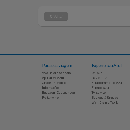
4003-1141
0800-880-11
Relógios
Capitais e regiões
Demais local
metropolitanas
Saúde E Bem-Estar
TV
Utilidades Industriais
Voltar
Vestuário
Para sua viagem
Experiência Azul
Voos Internacionais
Ônibus
Aplicativo Azul
Revista Azul
Check-in Mobile
Estacionamento Azul
Informações
Espaço Azul