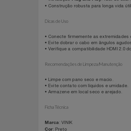
Home Theaters
• Conecta TVs, monitores, consoles 
Filmes
• Transmissão de áudio e vídeo digit
• Instalação
: fácil de u
Plug and Play
Informática
• Construção robusta para longa vida ú
Jardim
Dicas de Uso
Jogos E Consoles
• Conecte firmemente as extremidad
• Evite dobrar o cabo em ângulos agu
Livros
• Verifique a compatibilidade HDMI 2
Malas E Mochilas
Recomendações de Limpeza/Manutenção
Mercado
• Limpe com pano seco e macio.
• Evite contato com líquidos e umidad
Móveis
• Armazene em local seco e arejado.
Natal