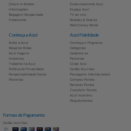
Check-in Mobile
Estacionamento Azul
Informações
Espaço Azul
Bagagem Despachada
TV ao vivo
Fretamento
Bebidas & Snacks
Walt Disney World
Conheça a Azul
Azul Fidelidade
Sobre a Azul
Conheça o Programa
Mapa de Rotas
Categorias
Azul Viagens
Cadastre-se
Imprensa
Parcerias
Trabalhe na Azul
Clube Azul
Política de Privacidade
Cartão Azul Itaú
Responsabilidade Social
Passagens Internacionais
Parcerias
Comprar Pontos
Renovar Pontos
Transferir Pontos
Azul Incentivo
Regulamentos
Formas de Pagamento
Cartão Azul Itaú