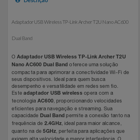
Celulares E Smartphone
Easylive
Estoque
Cosméticos
Adaptador USB Wireless TP-Link Archer T2U Nano AC600
Electrolux
Extra
Cozinha
Dual Band
Extra
Individual
Doações
Fortaleza
Insider
O
Adaptador USB Wireless TP-Link Archer T2U
oferece uma solução
Nano AC600 Dual Band
Eletrodomésticos
Gama Italy
John John
compacta para aprimorar a conectividade Wi-Fi de
seus dispositivos. Ideal para quem busca
Eletroportáteis
desempenho e versatilidade em redes sem fio.
Giftty
Le Lis
Este
opera com a
adaptador USB wireless
tecnologia
, proporcionando velocidades
AC600
Esportes
Havanna
Magalu
eficientes para navegação e streaming. Sua
capacidade
permite a conexão tanto na
Dual Band
Experiências
Hospital De Amor
Méliuz
frequência de
, ideal para maior alcance,
2.4GHz
quanto na de
, perfeita para aplicações que
5GHz
Ferramentas
Jbl
Natura
exigem alta velocidade e menor interferência. O