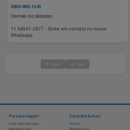
0800-880-1141
Relógios
Stanley Pmi
Demais localidades
Saúde E Bem-Estar
The Bar
11 94041-2677 - Entre em contato no nosso
Whatsapp
TV
Top Store
Utilidades Industriais
Tramontina
Voltar
Topo
Vestuário
Três Corações
Weconnect
Para sua viagem
Experiência Azul
Voos Internacionais
Ônibus
Aplicativo Azul
Revista Azul