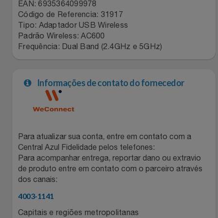
Natal
Natura
EAN: 6935364099978
Código de Referencia: 31917
Tipo: Adaptador USB Wireless
Notebooks E Tablet
Netshoes
Padrão Wireless: AC600
Frequência: Dual Band (2.4GHz e 5GHz)
Óculos
Oster
Papelaria
Perfumes & Cosméticos
Informações de contato do fornecedor
Páscoa
Ponto Frio
Perfumaria
Portal Das Malas
Para atualizar sua conta, entre em contato com a
Central Azul Fidelidade pelos telefones:
Perfume
Porto Brasil
Para acompanhar entrega, reportar dano ou extravio
de produto entre em contato com o parceiro através
Perfumes
dos canais:
Renner
4003-1141
Pet
Safe – Escola De Aviação
Capitais e regiões metropolitanas