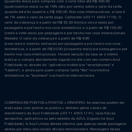
(quarenta reais) para compras com o valor total até R$ 400,00
(quatrocentos reais) ou de 10% (dez por cento) sobre o valor da tarifa
quando esta for superior a R$ 400,00. Nos voos internacionais, a taxa é
de 7% sobre o valor da tarifa paga. Callcenter (+55 11 4003-1118): O
valor da cobrança é a partir de R$ 35,00 (trinta e cinco reais) por
passageiro e por trecho nos voos domésticos, e a partir de R$ 120,00
(cento e vinte reais) por passageiro e por trecho nos voos internacionais.
Website: O valor da cobrança é a partir de R$ 9,90
(nove reais e noventa centavos) por passageiro e por trecho nos voos
domésticos, e a partir de R$ 50,00 (cinquenta reais) por passageiro e por
trecho nos voos internacionais. Haverá isenção da taxa se o cliente
realizar a compra devidamente logado no site com seu número Azul
Fidelidade ou através do “aplicativo mobile (via "smartphones" e
"tablets"), e ainda para quem comprar tarifa "flex" nos trechos
domésticos ou "business" nos trechos internacionais.
COMPRAS EM PONTOS e PONTOS + DINHEIRO: As reservas podem ser
realizadas com pontos ou pontos + dinheiro pelos canais de
atendimento da Azul Fidelidade (+55 11 4003-1141), lojas físicas,
aeroportos, aplicativos ou pelo website da AZUL (logado na Azul
Fidelidade). A Azul Linhas Aéreas informa que apenas vende passagens
aéreas por meio dos canais oficiais mencionados. Mensagens falsas