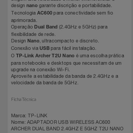
design
garante discrição e portabilidade.
nano
Filmes
Lity
Netshoes
Tecnologia
para conectividade sem fio
AC600
aprimorada.
Informática
Loccitane Au Bresil
Pet Love Saúde
Operação
(2.4GHz e 5GHz) para
Dual Band
flexibilidade de rede.
Design
, ultracompacto e discreto.
Jardim
Nano
Loccitane En Provence
Ponto Frio
Conexão via
para fácil instalação.
USB
O
é uma escolha prática
Jogos E Consoles
TP-Link Archer T2U Nano
Magalu
Pontos Por Opiniões
para notebooks e desktops que necessitam de um
upgrade na conexão Wi-Fi.
Livros
Meu Resgate Favorito
Portal Das Malas
Aproveite a estabilidade da banda de 2.4GHz e a
velocidade da banda de 5GHz.
Malas E Mochilas
Mondial
Renner
Ficha Técnica
Mercado
Mormaii
Sams Club
Marca: TP-LINK
Móveis
Multi
Topstore
Nome: ADAPTADOR USB WIRELESS AC600
ARCHER DUAL BAND 2.4GHZ E 5GHZ T2U NANO