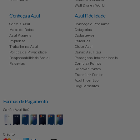
Celulares E Smartphone
SEU VALE TE ESPERANDO
Easylive
Estoque
Walt Disney World
Conheça a Azul
Azul Fidelidade
Cosméticos
TOP STORE 8.8
Electrolux
Extra
Sobre a Azul
Conheça o Programa
Mapa de Rotas
Categorias
Azul Viagens
Cadastre-se
Cozinha
Extra
Individual
Imprensa
Parcerias
Trabalhe na Azul
Clube Azul
Doações
Política de Privacidade
Cartão Azul Itaú
Fortaleza
Insider
Responsabilidade Social
Passagens Internacionais
Parcerias
Comprar Pontos
Eletrodomésticos
Renovar Pontos
Gama Italy
John John
Transferir Pontos
Azul Incentivo
Eletroportáteis
Giftty
Le Lis
Regulamentos
Formas de Pagamento
Esportes
Havanna
Magalu
Cartão Azul Itaú
Experiências
Hospital De Amor
Méliuz
Ferramentas
Crédito
Jbl
Natura