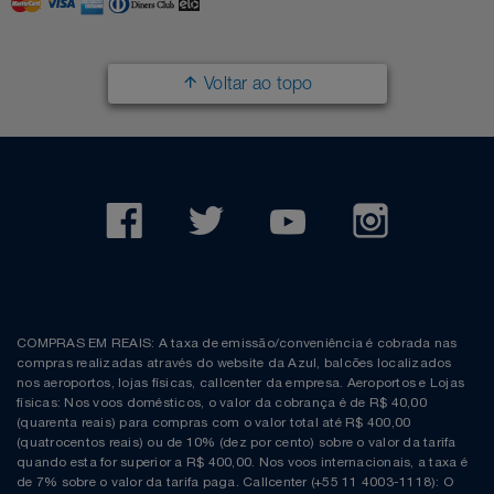
Filmes
Lity
Netshoes
Voltar ao topo
Informática
Loccitane Au Bresil
Pet Love Saúde
Jardim
Loccitane En Provence
Ponto Frio
Jogos E Consoles
Magalu
Pontos Por Opiniões
Livros
Meu Resgate Favorito
Portal Das Malas
Malas E Mochilas
Mondial
Renner
COMPRAS EM REAIS: A taxa de emissão/conveniência é cobrada nas
compras realizadas através do website da Azul, balcões localizados
Mercado
Mormaii
Sams Club
nos aeroportos, lojas físicas, callcenter da empresa. Aeroportos e Lojas
físicas: Nos voos domésticos, o valor da cobrança é de R$ 40,00
(quarenta reais) para compras com o valor total até R$ 400,00
Móveis
Multi
Topstore
(quatrocentos reais) ou de 10% (dez por cento) sobre o valor da tarifa
quando esta for superior a R$ 400,00. Nos voos internacionais, a taxa é
de 7% sobre o valor da tarifa paga. Callcenter (+55 11 4003-1118): O