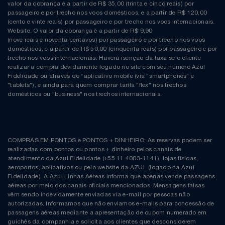
Natal
Natura
valor da cobrança é a partir de R$ 35,00 (trinta e cinco reais) por
passageiro e por trecho nos voos domésticos, e a partir de R$ 120,00
(cento e vinte reais) por passageiro e por trecho nos voos internacionais.
Notebooks E Tablet
Netshoes
Website: O valor da cobrança é a partir de R$ 9,90
(nove reais e noventa centavos) por passageiro e por trecho nos voos
domésticos, e a partir de R$ 50,00 (cinquenta reais) por passageiro e por
Óculos
Oster
trecho nos voos internacionais. Haverá isenção da taxa se o cliente
realizar a compra devidamente logado no site com seu número Azul
Fidelidade ou através do “aplicativo mobile (via "smartphones" e
Papelaria
Perfumes & Cosméticos
"tablets"), e ainda para quem comprar tarifa "flex" nos trechos
domésticos ou "business" nos trechos internacionais.
Páscoa
Ponto Frio
Perfumaria
Portal Das Malas
COMPRAS EM PONTOS e PONTOS + DINHEIRO: As reservas podem ser
realizadas com pontos ou pontos + dinheiro pelos canais de
Perfume
Porto Brasil
atendimento da Azul Fidelidade (+55 11 4003-1141), lojas físicas,
aeroportos, aplicativos ou pelo website da AZUL (logado na Azul
Fidelidade). A Azul Linhas Aéreas informa que apenas vende passagens
Perfumes
Renner
aéreas por meio dos canais oficiais mencionados. Mensagens falsas
vêm sendo indevidamente enviadas via e-mail por pessoas não
autorizadas. Informamos que não enviamos e-mails para concessão de
Pet
Safe – Escola De Aviação
passagens aéreas mediante a apresentação de cupom numerado em
guichês da companhia e solicita aos clientes que desconsiderem