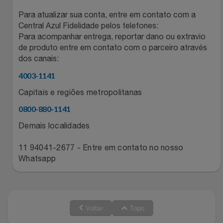
Relógios
Stanley Pmi
Para atualizar sua conta, entre em contato com a
Central Azul Fidelidade pelos telefones:
Para acompanhar entrega, reportar dano ou extravio
Saúde E Bem-Estar
The Bar
de produto entre em contato com o parceiro através
dos canais:
TV
Top Store
4003-1141
Utilidades Industriais
Tramontina
Capitais e regiões metropolitanas
0800-880-1141
Vestuário
Três Corações
Demais localidades
Weconnect
11 94041-2677 - Entre em contato no nosso
Whatsapp
Voltar
Topo