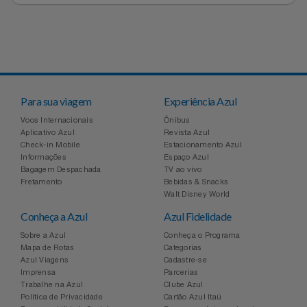
Para sua viagem
Experiência Azul
Voos Internacionais
Ônibus
Aplicativo Azul
Revista Azul
Check-in Mobile
Estacionamento Azul
Informações
Espaço Azul
Bagagem Despachada
TV ao vivo
Fretamento
Bebidas & Snacks
Walt Disney World
Conheça a Azul
Azul Fidelidade
Sobre a Azul
Conheça o Programa
Mapa de Rotas
Categorias
Azul Viagens
Cadastre-se
Imprensa
Parcerias
Trabalhe na Azul
Clube Azul
Política de Privacidade
Cartão Azul Itaú