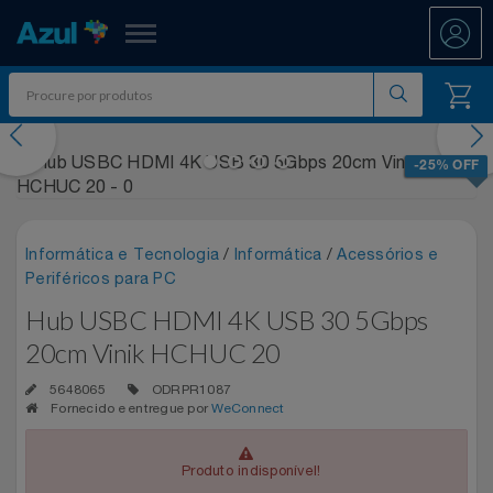
Azul Fidelidade
evious
Nex
Shopping
-25% OFF
Promoções
Informática e Tecnologia
/
Informática
/
Acessórios e
ATÉ 50% OFF DIA DOS PAIS
Departamentos
Periféricos para PC
Hub USBC HDMI 4K USB 30 5Gbps
Ar E Ventilação
DIA DOS PAIS ATÉ 60% OFF
Resgate
20cm Vinik HCHUC 20
Artesanato
ENTRETENIMENTO PARA TODOS
All Accor
Acumule Pontos
5648065
ODRPR1087
Fornecido e entregue por
WeConnect
Artigos Para Festa
EXPERÊNCIAS VIVIDAS AO VIVO
Asics
Abastece Aí
Meu Resgate Favorito
Produto indisponível!
Áudio E Som
MARATONA DE DESCONTOS 80% OFF
Associação Voar
Accor