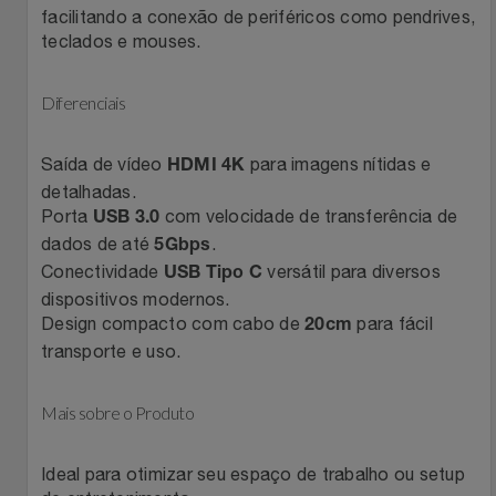
facilitando a conexão de periféricos como pendrives,
Filmes
teclados e mouses.
Lity
Netshoes
Informática
Loccitane Au Bresil
Pet Love Saúde
Diferenciais
Jardim
Loccitane En Provence
Ponto Frio
Saída de vídeo
para imagens nítidas e
HDMI 4K
detalhadas.
Jogos E Consoles
Magalu
Pontos Por Opiniões
Porta
com velocidade de transferência de
USB 3.0
dados de até
.
5Gbps
Livros
Conectividade
versátil para diversos
Meu Resgate Favorito
Portal Das Malas
USB Tipo C
dispositivos modernos.
Design compacto com cabo de
para fácil
Malas E Mochilas
20cm
Mondial
Renner
transporte e uso.
Mercado
Mormaii
Sams Club
Mais sobre o Produto
Móveis
Multi
Topstore
Ideal para otimizar seu espaço de trabalho ou setup