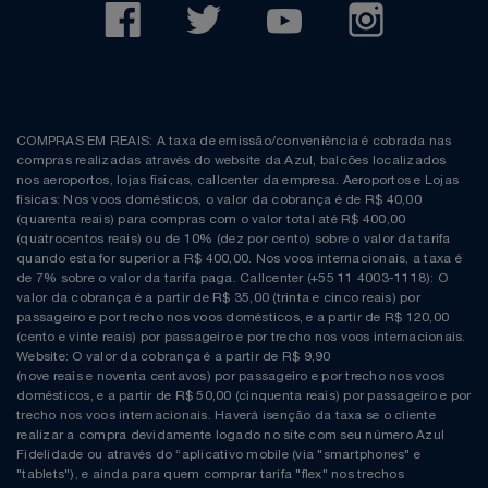
COMPRAS EM REAIS: A taxa de emissão/conveniência é cobrada nas
compras realizadas através do website da Azul, balcões localizados
nos aeroportos, lojas físicas, callcenter da empresa. Aeroportos e Lojas
físicas: Nos voos domésticos, o valor da cobrança é de R$ 40,00
(quarenta reais) para compras com o valor total até R$ 400,00
(quatrocentos reais) ou de 10% (dez por cento) sobre o valor da tarifa
quando esta for superior a R$ 400,00. Nos voos internacionais, a taxa é
de 7% sobre o valor da tarifa paga. Callcenter (+55 11 4003-1118): O
valor da cobrança é a partir de R$ 35,00 (trinta e cinco reais) por
passageiro e por trecho nos voos domésticos, e a partir de R$ 120,00
(cento e vinte reais) por passageiro e por trecho nos voos internacionais.
Website: O valor da cobrança é a partir de R$ 9,90
(nove reais e noventa centavos) por passageiro e por trecho nos voos
domésticos, e a partir de R$ 50,00 (cinquenta reais) por passageiro e por
trecho nos voos internacionais. Haverá isenção da taxa se o cliente
realizar a compra devidamente logado no site com seu número Azul
Fidelidade ou através do “aplicativo mobile (via "smartphones" e
"tablets"), e ainda para quem comprar tarifa "flex" nos trechos