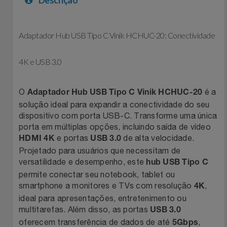
Celulares E Smartphone
Easylive
Estoque
Cosméticos
Adaptador Hub USB Tipo C Vinik HCHUC-20: Conectividade
Electrolux
Extra
Cozinha
4K e USB 3.0
Extra
Individual
Doações
Fortaleza
Insider
O
é a
Adaptador Hub USB Tipo C Vinik HCHUC-20
solução ideal para expandir a conectividade do seu
Eletrodomésticos
Gama Italy
John John
dispositivo com porta USB-C. Transforme uma única
porta em múltiplas opções, incluindo saída de vídeo
e portas
de alta velocidade.
Eletroportáteis
HDMI 4K
USB 3.0
Giftty
Le Lis
Projetado para usuários que necessitam de
versatilidade e desempenho, este
hub USB Tipo C
Esportes
Havanna
Magalu
permite conectar seu notebook, tablet ou
smartphone a monitores e TVs com resolução
,
4K
Experiências
Hospital De Amor
Méliuz
ideal para apresentações, entretenimento ou
multitarefas. Além disso, as portas
USB 3.0
Ferramentas
Jbl
Natura
oferecem transferência de dados de até
,
5Gbps