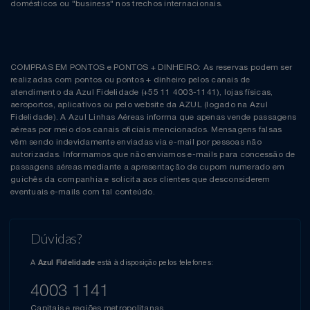
domésticos ou "business" nos trechos internacionais.
COMPRAS EM PONTOS e PONTOS + DINHEIRO: As reservas podem ser
realizadas com pontos ou pontos + dinheiro pelos canais de
atendimento da Azul Fidelidade (+55 11 4003-1141), lojas físicas,
aeroportos, aplicativos ou pelo website da AZUL (logado na Azul
Fidelidade). A Azul Linhas Aéreas informa que apenas vende passagens
aéreas por meio dos canais oficiais mencionados. Mensagens falsas
vêm sendo indevidamente enviadas via e-mail por pessoas não
autorizadas. Informamos que não enviamos e-mails para concessão de
passagens aéreas mediante a apresentação de cupom numerado em
guichês da companhia e solicita aos clientes que desconsiderem
eventuais e-mails com tal conteúdo.
Dúvidas?
A
está à disposição pelos telefones:
Azul Fidelidade
4003 1141
Capitais e regiões metropolitanas