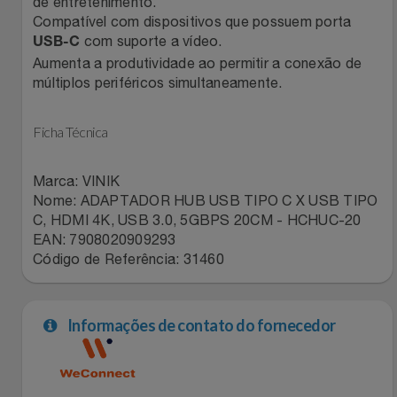
de entretenimento.
Natal
Natura
Compatível com dispositivos que possuem porta
com suporte a vídeo.
USB-C
Notebooks E Tablet
Netshoes
Aumenta a produtividade ao permitir a conexão de
múltiplos periféricos simultaneamente.
Óculos
Oster
Ficha Técnica
Papelaria
Perfumes & Cosméticos
Marca: VINIK
Páscoa
Ponto Frio
Nome: ADAPTADOR HUB USB TIPO C X USB TIPO
C, HDMI 4K, USB 3.0, 5GBPS 20CM - HCHUC-20
Perfumaria
Portal Das Malas
EAN: 7908020909293
Código de Referência: 31460
Perfume
Porto Brasil
Informações de contato do fornecedor
Perfumes
Renner
Pet
Safe – Escola De Aviação