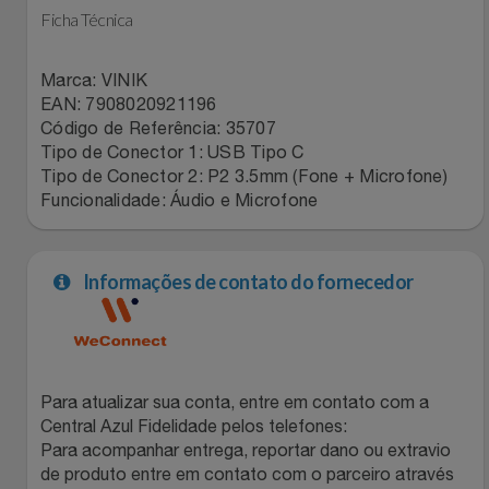
Natal
Natura
Ficha Técnica
Notebooks E Tablet
Netshoes
Marca: VINIK
EAN: 7908020921196
Óculos
Oster
Código de Referência: 35707
Tipo de Conector 1: USB Tipo C
Papelaria
Tipo de Conector 2: P2 3.5mm (Fone + Microfone)
Perfumes & Cosméticos
Funcionalidade: Áudio e Microfone
Páscoa
Ponto Frio
Informações de contato do fornecedor
Perfumaria
Portal Das Malas
Perfume
Porto Brasil
Perfumes
Para atualizar sua conta, entre em contato com a
Renner
Central Azul Fidelidade pelos telefones:
Para acompanhar entrega, reportar dano ou extravio
Pet
Safe – Escola De Aviação
de produto entre em contato com o parceiro através