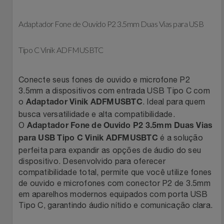
Celulares E Smartphone
SEU VALE TE ESPERANDO
Easylive
Estoque
Adaptador Fone de Ouvido P2 3.5mm Duas Vias para USB
Cosméticos
TOP STORE 8.8
Electrolux
Extra
Tipo C Vinik ADFMUSBTC
Cozinha
Extra
Individual
Conecte seus fones de ouvido e microfone P2
Doações
Fortaleza
Insider
3.5mm a dispositivos com entrada USB Tipo C com
o
. Ideal para quem
Adaptador Vinik ADFMUSBTC
Eletrodomésticos
Gama Italy
John John
busca versatilidade e alta compatibilidade.
O
Adaptador Fone de Ouvido P2 3.5mm Duas Vias
Eletroportáteis
é a solução
Giftty
Le Lis
para USB Tipo C Vinik ADFMUSBTC
perfeita para expandir as opções de áudio do seu
dispositivo. Desenvolvido para oferecer
Esportes
Havanna
Magalu
compatibilidade total, permite que você utilize fones
de ouvido e microfones com conector P2 de 3.5mm
Experiências
Hospital De Amor
Méliuz
em aparelhos modernos equipados com porta USB
Tipo C, garantindo áudio nítido e comunicação clara.
Ferramentas
Jbl
Natura