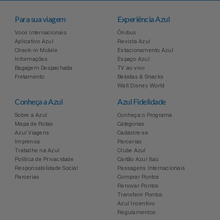
Para sua viagem
Experiência Azul
Voos Internacionais
Ônibus
Aplicativo Azul
Revista Azul
Check-in Mobile
Estacionamento Azul
Informações
Espaço Azul
Bagagem Despachada
TV ao vivo
Fretamento
Bebidas & Snacks
Walt Disney World
Conheça a Azul
Azul Fidelidade
Sobre a Azul
Conheça o Programa
Mapa de Rotas
Categorias
Azul Viagens
Cadastre-se
Imprensa
Parcerias
Trabalhe na Azul
Clube Azul
Política de Privacidade
Cartão Azul Itaú
Responsabilidade Social
Passagens Internacionais
Parcerias
Comprar Pontos
Renovar Pontos
Transferir Pontos
Azul Incentivo
Regulamentos