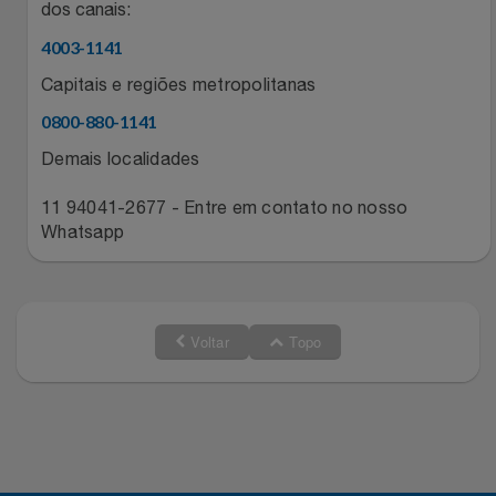
dos canais:
Relógios
Stanley Pmi
4003-1141
Saúde E Bem-Estar
Capitais e regiões metropolitanas
The Bar
0800-880-1141
TV
Top Store
Demais localidades
Utilidades Industriais
Tramontina
11 94041-2677 - Entre em contato no nosso
Whatsapp
Vestuário
Três Corações
Weconnect
Voltar
Topo