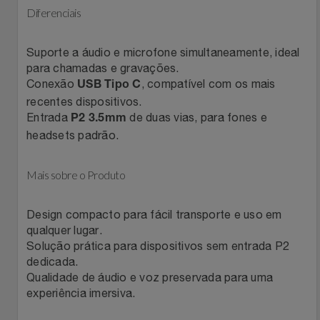
Diferenciais
Filmes
Lity
Netshoes
Suporte a áudio e microfone simultaneamente, ideal
Informática
Loccitane Au Bresil
Pet Love Saúde
para chamadas e gravações.
Conexão
, compatível com os mais
USB Tipo C
Jardim
Loccitane En Provence
Ponto Frio
recentes dispositivos.
Entrada
de duas vias, para fones e
P2 3.5mm
headsets padrão.
Jogos E Consoles
Magalu
Pontos Por Opiniões
Livros
Mais sobre o Produto
Meu Resgate Favorito
Portal Das Malas
Malas E Mochilas
Mondial
Renner
Design compacto para fácil transporte e uso em
qualquer lugar.
Solução prática para dispositivos sem entrada P2
Mercado
Mormaii
Sams Club
dedicada.
Qualidade de áudio e voz preservada para uma
Móveis
Multi
Topstore
experiência imersiva.