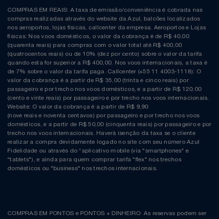
COMPRAS EM REAIS: A taxa de emissão/conveniência é cobrada nas
compras realizadas através do website da Azul, balcões localizados
nos aeroportos, lojas físicas, callcenter da empresa. Aeroportos e Lojas
físicas: Nos voos domésticos, o valor da cobrança é de R$ 40,00
(quarenta reais) para compras com o valor total até R$ 400,00
(quatrocentos reais) ou de 10% (dez por cento) sobre o valor da tarifa
quando esta for superior a R$ 400,00. Nos voos internacionais, a taxa é
de 7% sobre o valor da tarifa paga. Callcenter (+55 11 4003-1118): O
valor da cobrança é a partir de R$ 35,00 (trinta e cinco reais) por
passageiro e por trecho nos voos domésticos, e a partir de R$ 120,00
(cento e vinte reais) por passageiro e por trecho nos voos internacionais.
Website: O valor da cobrança é a partir de R$ 9,90
(nove reais e noventa centavos) por passageiro e por trecho nos voos
domésticos, e a partir de R$ 50,00 (cinquenta reais) por passageiro e por
trecho nos voos internacionais. Haverá isenção da taxa se o cliente
realizar a compra devidamente logado no site com seu número Azul
Fidelidade ou através do “aplicativo mobile (via "smartphones" e
"tablets"), e ainda para quem comprar tarifa "flex" nos trechos
domésticos ou "business" nos trechos internacionais.
COMPRAS EM PONTOS e PONTOS + DINHEIRO: As reservas podem ser