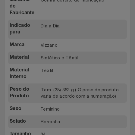
Relógios
do
Stanley Pmi
Fabricante
Saúde E Bem-Estar
The Bar
Dia a Dia
Indicado
para
TV
Top Store
Vizzano
Marca
Utilidades Industriais
Tramontina
Sintético e Têxtil
Material
Vestuário
Três Corações
Têxtil
Material
Interno
Weconnect
Tam. (38) 362 g ( O peso do produto
Peso do
varia de acordo com a numeração)
Produto
Feminino
Sexo
Borracha
Solado
34
Tamanho