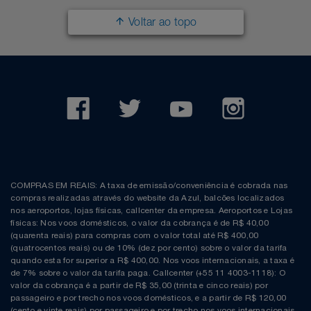
Voltar ao topo
COMPRAS EM REAIS: A taxa de emissão/conveniência é cobrada nas
compras realizadas através do website da Azul, balcões localizados
nos aeroportos, lojas físicas, callcenter da empresa. Aeroportos e Lojas
físicas: Nos voos domésticos, o valor da cobrança é de R$ 40,00
(quarenta reais) para compras com o valor total até R$ 400,00
(quatrocentos reais) ou de 10% (dez por cento) sobre o valor da tarifa
quando esta for superior a R$ 400,00. Nos voos internacionais, a taxa é
de 7% sobre o valor da tarifa paga. Callcenter (+55 11 4003-1118): O
valor da cobrança é a partir de R$ 35,00 (trinta e cinco reais) por
passageiro e por trecho nos voos domésticos, e a partir de R$ 120,00
(cento e vinte reais) por passageiro e por trecho nos voos internacionais.