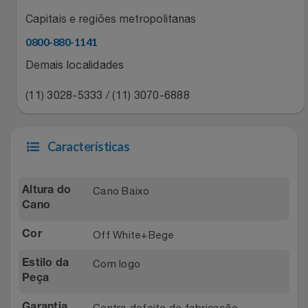
Natal
Natura
Capitais e regiões metropolitanas
Notebooks E Tablet
Netshoes
0800-880-1141
Demais localidades
Óculos
Oster
(11) 3028-5333 / (11) 3070-6888
Papelaria
Perfumes & Cosméticos
Páscoa
Características
Ponto Frio
Perfumaria
Portal Das Malas
Cano Baixo
Altura do
Cano
Perfume
Porto Brasil
Off White+Bege
Cor
Perfumes
Renner
Com logo
Estilo da
Peça
Pet
Safe – Escola De Aviação
Contra defeito de fabricação
Garantia