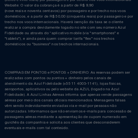
Website: O valor da cobrança é a partir de R$ 9,90
(nove reais e noventa centavos) por passageiro e por trecho nos voos
domésticos, e a partir de R$ 50,00 (cinquenta reais) por passageiro e por
trecho nos voos internacionais. Haverá isenção da taxa se o cliente
realizar a compra devidamente logado no site com seu número Azul
Fidelidade ou através do “aplicativo mobile (via "smartphones" e
"tablets"), e ainda para quem comprar tarifa "flex" nos trechos
domésticos ou "business" nos trechos internacionais.
COMPRAS EM PONTOS e PONTOS + DINHEIRO: As reservas podem ser
realizadas com pontos ou pontos + dinheiro pelos canais de
atendimento da Azul Fidelidade (+55 11 4003-1141), lojas físicas,
aeroportos, aplicativos ou pelo website da AZUL (logado na Azul
Fidelidade). A Azul Linhas Aéreas informa que apenas vende passagens
aéreas por meio dos canais oficiais mencionados. Mensagens falsas
vêm sendo indevidamente enviadas via e-mail por pessoas não
autorizadas. Informamos que não enviamos e-mails para concessão de
passagens aéreas mediante a apresentação de cupom numerado em
guichês da companhia e solicita aos clientes que desconsiderem
eventuais e-mails com tal conteúdo.