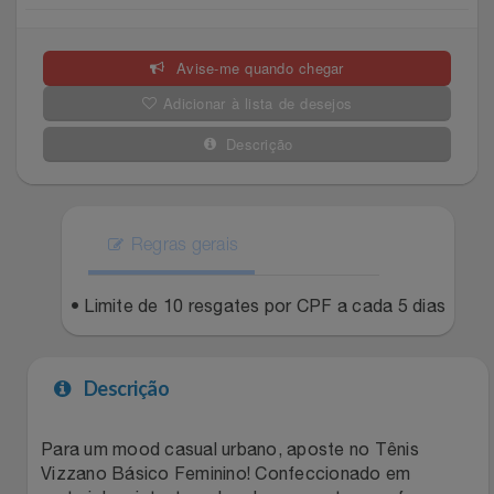
Celulares E Smartphone
Easylive
Estoque
Avise-me quando chegar
Cosméticos
Electrolux
Extra
Adicionar à lista de desejos
Cozinha
Extra
Individual
Descrição
Doações
Fortaleza
Insider
Eletrodomésticos
Regras gerais
Gama Italy
John John
Eletroportáteis
• Limite de 10 resgates por CPF a cada 5 dias
Giftty
Le Lis
Esportes
Havanna
Magalu
Descrição
Experiências
Hospital De Amor
Méliuz
Para um mood casual urbano, aposte no Tênis
Vizzano Básico Feminino! Confeccionado em
Ferramentas
Jbl
Natura