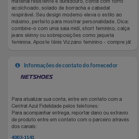
material resistente e duradouro, conta com forro
acolchoado, solado de borracha e cabedal
Filmes
Lity
Netshoes
respirável. Seu design moderno eleva o estilo ao
máximo, perfeito para mostrar personalidade. Dica:
Informática
Loccitane Au Bresil
Pet Love Saúde
combine-o com uma saia midi, short feminino, calça
jeans skinny ou sobreposições como jaqueta
feminina. Aposte tênis Vizzano feminino - compre já!
Jardim
Loccitane En Provence
Ponto Frio
Jogos E Consoles
Magalu
Pontos Por Opiniões
Informações de contato do fornecedor
Livros
Meu Resgate Favorito
Portal Das Malas
Malas E Mochilas
Mondial
Renner
Para atualizar sua conta, entre em contato com a
Central Azul Fidelidade pelos telefones:
Mercado
Mormaii
Sams Club
Para acompanhar entrega, reportar dano ou extravio
de produto entre em contato com o parceiro através
Móveis
Multi
Topstore
dos canais:
4003-1141