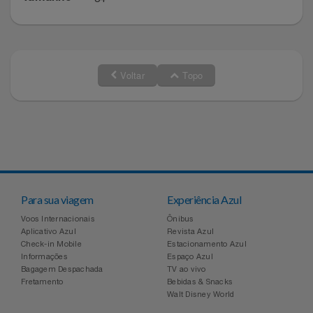
Voltar
Topo
Para sua viagem
Experiência Azul
Voos Internacionais
Ônibus
Aplicativo Azul
Revista Azul
Check-in Mobile
Estacionamento Azul
Informações
Espaço Azul
Bagagem Despachada
TV ao vivo
Fretamento
Bebidas & Snacks
Walt Disney World