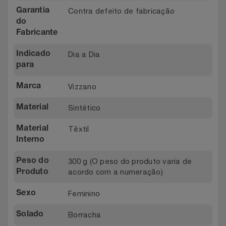
Contra defeito de fabricação
Relógios
Garantia
Stanley Pmi
do
Fabricante
Saúde E Bem-Estar
The Bar
Dia a Dia
Indicado
TV
Top Store
para
Vizzano
Marca
Utilidades Industriais
Tramontina
Sintético
Material
Vestuário
Três Corações
Têxtil
Material
Interno
Weconnect
300 g (O peso do produto varia de
Peso do
acordo com a numeração)
Produto
Feminino
Sexo
Borracha
Solado