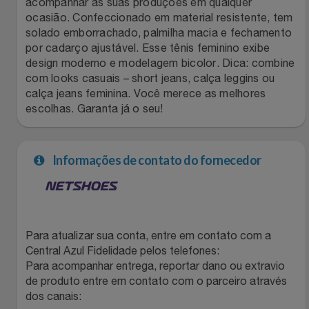
acompanhar as suas produções em qualquer
ocasião. Confeccionado em material resistente, tem
Filmes
Lity
Netshoes
solado emborrachado, palmilha macia e fechamento
por cadarço ajustável. Esse tênis feminino exibe
Informática
Loccitane Au Bresil
Pet Love Saúde
design moderno e modelagem bicolor. Dica: combine
com looks casuais – short jeans, calça leggins ou
calça jeans feminina. Você merece as melhores
Jardim
Loccitane En Provence
Ponto Frio
escolhas. Garanta já o seu!
Jogos E Consoles
Magalu
Pontos Por Opiniões
Informações de contato do fornecedor
Livros
Meu Resgate Favorito
Portal Das Malas
Malas E Mochilas
Mondial
Renner
Para atualizar sua conta, entre em contato com a
Mercado
Mormaii
Sams Club
Central Azul Fidelidade pelos telefones:
Para acompanhar entrega, reportar dano ou extravio
Móveis
Multi
Topstore
de produto entre em contato com o parceiro através
dos canais: