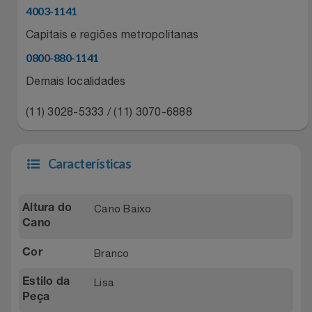
Natal
Natura
4003-1141
Capitais e regiões metropolitanas
Notebooks E Tablet
Netshoes
0800-880-1141
Óculos
Oster
Demais localidades
Papelaria
(11) 3028-5333 / (11) 3070-6888
Perfumes & Cosméticos
Páscoa
Ponto Frio
Características
Perfumaria
Portal Das Malas
Cano Baixo
Altura do
Perfume
Porto Brasil
Cano
Branco
Cor
Perfumes
Renner
Lisa
Estilo da
Pet
Safe – Escola De Aviação
Peça