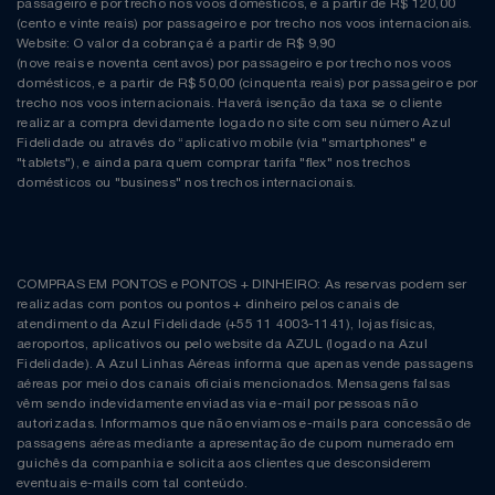
passageiro e por trecho nos voos domésticos, e a partir de R$ 120,00
(cento e vinte reais) por passageiro e por trecho nos voos internacionais.
Website: O valor da cobrança é a partir de R$ 9,90
(nove reais e noventa centavos) por passageiro e por trecho nos voos
domésticos, e a partir de R$ 50,00 (cinquenta reais) por passageiro e por
trecho nos voos internacionais. Haverá isenção da taxa se o cliente
realizar a compra devidamente logado no site com seu número Azul
Fidelidade ou através do “aplicativo mobile (via "smartphones" e
"tablets"), e ainda para quem comprar tarifa "flex" nos trechos
domésticos ou "business" nos trechos internacionais.
COMPRAS EM PONTOS e PONTOS + DINHEIRO: As reservas podem ser
realizadas com pontos ou pontos + dinheiro pelos canais de
atendimento da Azul Fidelidade (+55 11 4003-1141), lojas físicas,
aeroportos, aplicativos ou pelo website da AZUL (logado na Azul
Fidelidade). A Azul Linhas Aéreas informa que apenas vende passagens
aéreas por meio dos canais oficiais mencionados. Mensagens falsas
vêm sendo indevidamente enviadas via e-mail por pessoas não
autorizadas. Informamos que não enviamos e-mails para concessão de
passagens aéreas mediante a apresentação de cupom numerado em
guichês da companhia e solicita aos clientes que desconsiderem
eventuais e-mails com tal conteúdo.