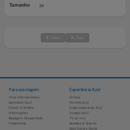
34
Tamanho
Voltar
Topo
Para sua viagem
Experiência Azul
Voos Internacionais
Ônibus
Aplicativo Azul
Revista Azul
Check-in Mobile
Estacionamento Azul
Informações
Espaço Azul
Bagagem Despachada
TV ao vivo
Fretamento
Bebidas & Snacks
Walt Disney World