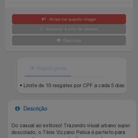
Celulares E Smartphone
Easylive
Estoque
Avise-me quando chegar
Cosméticos
Electrolux
Extra
Adicionar à lista de desejos
Cozinha
Extra
Individual
Descrição
Doações
Fortaleza
Insider
Eletrodomésticos
Regras gerais
Gama Italy
John John
Eletroportáteis
• Limite de 10 resgates por CPF a cada 5 dias
Giftty
Le Lis
Esportes
Havanna
Magalu
Descrição
Experiências
Hospital De Amor
Méliuz
Do casual ao estiloso! Trazendo visual urbano super
descolado, o Tênis Vizzano Pelica é perfeito para
Ferramentas
Jbl
Natura