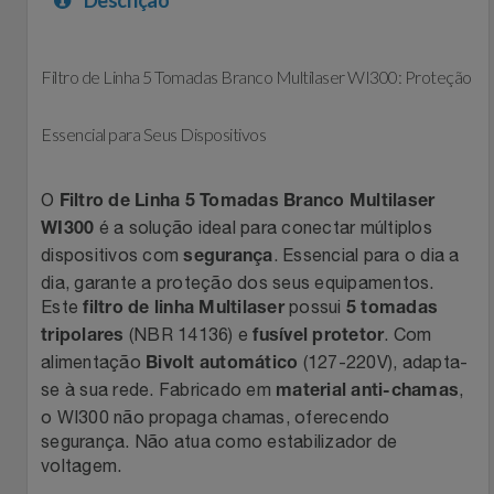
Celulares E Smartphone
Easylive
Estoque
Cosméticos
Filtro de Linha 5 Tomadas Branco Multilaser WI300: Proteção
Electrolux
Extra
Cozinha
Essencial para Seus Dispositivos
Extra
Individual
Doações
Fortaleza
Insider
O
Filtro de Linha 5 Tomadas Branco Multilaser
é a solução ideal para conectar múltiplos
WI300
Eletrodomésticos
Gama Italy
John John
dispositivos com
. Essencial para o dia a
segurança
dia, garante a proteção dos seus equipamentos.
Eletroportáteis
Giftty
Le Lis
Este
possui
filtro de linha Multilaser
5 tomadas
(NBR 14136) e
. Com
tripolares
fusível protetor
Esportes
alimentação
(127-220V), adapta-
Havanna
Magalu
Bivolt automático
se à sua rede. Fabricado em
,
material anti-chamas
o WI300 não propaga chamas, oferecendo
Experiências
Hospital De Amor
Méliuz
segurança. Não atua como estabilizador de
voltagem.
Ferramentas
Jbl
Natura