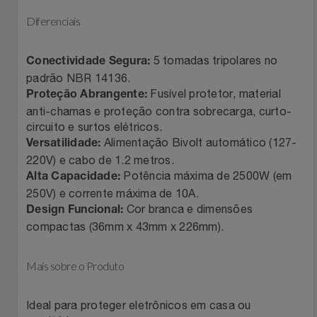
Diferenciais
Filmes
Lity
Netshoes
5 tomadas tripolares no
Informática
Conectividade Segura:
Loccitane Au Bresil
Pet Love Saúde
padrão NBR 14136.
Fusível protetor, material
Proteção Abrangente:
Jardim
Loccitane En Provence
Ponto Frio
anti-chamas e proteção contra sobrecarga, curto-
circuito e surtos elétricos.
Jogos E Consoles
Magalu
Pontos Por Opiniões
Alimentação Bivolt automático (127-
Versatilidade:
220V) e cabo de 1.2 metros.
Livros
Meu Resgate Favorito
Portal Das Malas
Potência máxima de 2500W (em
Alta Capacidade:
250V) e corrente máxima de 10A.
Malas E Mochilas
Cor branca e dimensões
Mondial
Renner
Design Funcional:
compactas (36mm x 43mm x 226mm).
Mercado
Mormaii
Sams Club
Mais sobre o Produto
Móveis
Multi
Topstore
Ideal para proteger eletrônicos em casa ou