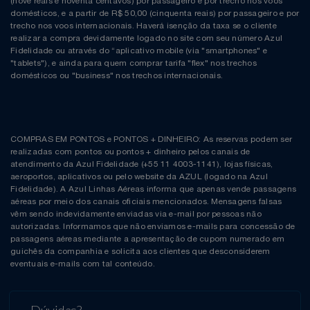
(nove reais e noventa centavos) por passageiro e por trecho nos voos
domésticos, e a partir de R$ 50,00 (cinquenta reais) por passageiro e por
trecho nos voos internacionais. Haverá isenção da taxa se o cliente
realizar a compra devidamente logado no site com seu número Azul
Fidelidade ou através do “aplicativo mobile (via "smartphones" e
"tablets"), e ainda para quem comprar tarifa "flex" nos trechos
domésticos ou "business" nos trechos internacionais.
COMPRAS EM PONTOS e PONTOS + DINHEIRO: As reservas podem ser
realizadas com pontos ou pontos + dinheiro pelos canais de
atendimento da Azul Fidelidade (+55 11 4003-1141), lojas físicas,
aeroportos, aplicativos ou pelo website da AZUL (logado na Azul
Fidelidade). A Azul Linhas Aéreas informa que apenas vende passagens
aéreas por meio dos canais oficiais mencionados. Mensagens falsas
vêm sendo indevidamente enviadas via e-mail por pessoas não
autorizadas. Informamos que não enviamos e-mails para concessão de
passagens aéreas mediante a apresentação de cupom numerado em
guichês da companhia e solicita aos clientes que desconsiderem
eventuais e-mails com tal conteúdo.