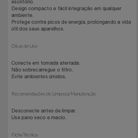
Natal
escritório.
Natura
Design compacto e fácil integração em qualquer
ambiente.
Notebooks E Tablet
Netshoes
Protege contra picos de energia, prolongando a vida
útil dos seus aparelhos.
Óculos
Oster
Dicas de Uso
Papelaria
Perfumes & Cosméticos
Conecte em tomada aterrada.
Páscoa
Ponto Frio
Não sobrecarregue o filtro.
Evite ambientes úmidos.
Perfumaria
Portal Das Malas
Recomendações de Limpeza/Manutenção
Perfume
Porto Brasil
Desconecte antes de limpar.
Perfumes
Renner
Use pano seco e macio.
Pet
Safe – Escola De Aviação
Ficha Técnica