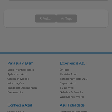
Voltar
Topo
Para sua viagem
Experiência Azul
Voos Internacionais
Ônibus
Aplicativo Azul
Revista Azul
Check-in Mobile
Estacionamento Azul
Informações
Espaço Azul
Bagagem Despachada
TV ao vivo
Fretamento
Bebidas & Snacks
Walt Disney World
Conheça a Azul
Azul Fidelidade
Sobre a Azul
Conheça o Programa