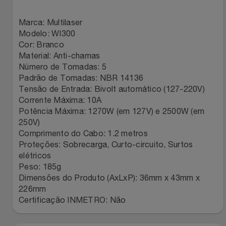
Relógios
Stanley Pmi
Marca: Multilaser
Modelo: WI300
Saúde E Bem-Estar
The Bar
Cor: Branco
Material: Anti-chamas
TV
Top Store
Número de Tomadas: 5
Padrão de Tomadas: NBR 14136
Tensão de Entrada: Bivolt automático (127-220V)
Utilidades Industriais
Tramontina
Corrente Máxima: 10A
Potência Máxima: 1270W (em 127V) e 2500W (em
Vestuário
Três Corações
250V)
Comprimento do Cabo: 1.2 metros
Weconnect
Proteções: Sobrecarga, Curto-circuito, Surtos
elétricos
Peso: 185g
Dimensões do Produto (AxLxP): 36mm x 43mm x
226mm
Certificação INMETRO: Não