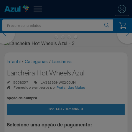
Azul Fidelidade
evious
Nex
Shopping
Promoções
Infantil
/
Categorias
/
Lancheira
ATÉ 50% OFF DIA DOS PAIS
Lancheira Hot Wheels Azul
Departamentos
5058057
LA38233HW0200UN
Ar E Ventilação
DIA DOS PAIS ATÉ 60% OFF
Fornecido e entregue por
Portal das Malas
Resgate
opção de compra
Artesanato
ENTRETENIMENTO PARA TODOS
All Accor
Acumule Pontos
Cor: Azul - Tamanho: U
Artigos Para Festa
EXPERÊNCIAS VIVIDAS AO VIVO
Asics
Abastece Aí
Meu Resgate Favorito
Selecione uma opção de pagamento:
Áudio E Som
MARATONA DE DESCONTOS 80% OFF
Associação Voar
Accor