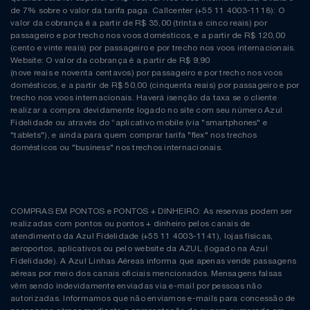
de 7% sobre o valor da tarifa paga. Callcenter (+55 11 4003-1118): O
valor da cobrança é a partir de R$ 35,00 (trinta e cinco reais) por
passageiro e por trecho nos voos domésticos, e a partir de R$ 120,00
(cento e vinte reais) por passageiro e por trecho nos voos internacionais.
Website: O valor da cobrança é a partir de R$ 9,90
(nove reais e noventa centavos) por passageiro e por trecho nos voos
domésticos, e a partir de R$ 50,00 (cinquenta reais) por passageiro e por
trecho nos voos internacionais. Haverá isenção da taxa se o cliente
realizar a compra devidamente logado no site com seu número Azul
Fidelidade ou através do “aplicativo mobile (via "smartphones" e
"tablets"), e ainda para quem comprar tarifa "flex" nos trechos
domésticos ou "business" nos trechos internacionais.
COMPRAS EM PONTOS e PONTOS + DINHEIRO: As reservas podem ser
realizadas com pontos ou pontos + dinheiro pelos canais de
atendimento da Azul Fidelidade (+55 11 4003-1141), lojas físicas,
aeroportos, aplicativos ou pelo website da AZUL (logado na Azul
Fidelidade). A Azul Linhas Aéreas informa que apenas vende passagens
aéreas por meio dos canais oficiais mencionados. Mensagens falsas
vêm sendo indevidamente enviadas via e-mail por pessoas não
autorizadas. Informamos que não enviamos e-mails para concessão de