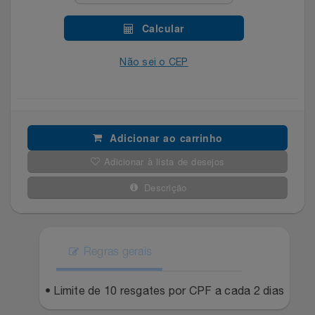
Celulares E Smartphone
Easylive
Estoque
Calcular
Cosméticos
Electrolux
Extra
Não sei o CEP
Cozinha
Extra
Individual
Doações
Fortaleza
Insider
Adicionar ao carrinho
Eletrodomésticos
Gama Italy
John John
Adicionar à lista de desejos
Descrição
Eletroportáteis
Giftty
Le Lis
Esportes
Havanna
Magalu
Regras gerais
Experiências
Hospital De Amor
Méliuz
• Limite de 10 resgates por CPF a cada 2 dias
Ferramentas
Jbl
Natura