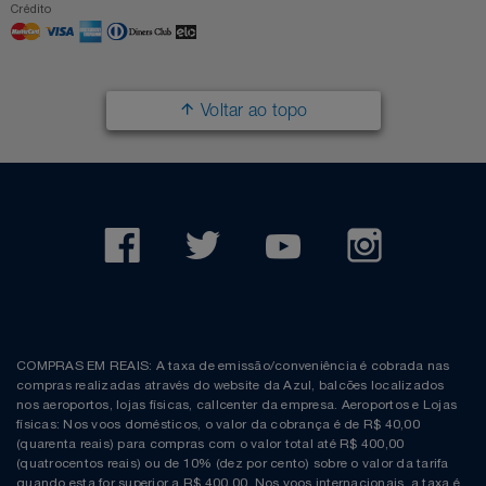
Crédito
Voltar ao topo
COMPRAS EM REAIS: A taxa de emissão/conveniência é cobrada nas
compras realizadas através do website da Azul, balcões localizados
nos aeroportos, lojas físicas, callcenter da empresa. Aeroportos e Lojas
físicas: Nos voos domésticos, o valor da cobrança é de R$ 40,00
(quarenta reais) para compras com o valor total até R$ 400,00
(quatrocentos reais) ou de 10% (dez por cento) sobre o valor da tarifa
quando esta for superior a R$ 400,00. Nos voos internacionais, a taxa é