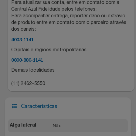
Natal
Natura
Para atualizar sua conta, entre em contato com a
Central Azul Fidelidade pelos telefones:
Para acompanhar entrega, reportar dano ou extravio
Notebooks E Tablet
Netshoes
de produto entre em contato com o parceiro através
dos canais:
Óculos
Oster
4003-1141
Papelaria
Perfumes & Cosméticos
Capitais e regiões metropolitanas
0800-880-1141
Páscoa
Ponto Frio
Demais localidades
Perfumaria
Portal Das Malas
(11) 2462-5550
Perfume
Porto Brasil
Características
Perfumes
Renner
Não
Alça lateral
Pet
Safe – Escola De Aviação