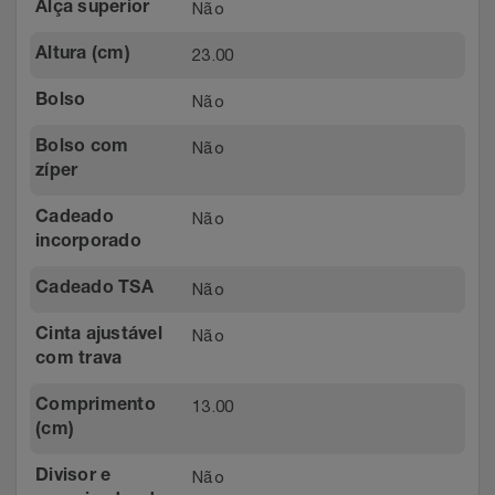
Não
Alça superior
Relógios
Stanley Pmi
23.00
Altura (cm)
Saúde E Bem-Estar
The Bar
Não
Bolso
TV
Top Store
Não
Bolso com
zíper
Utilidades Industriais
Tramontina
Não
Cadeado
incorporado
Vestuário
Três Corações
Não
Cadeado TSA
Weconnect
Não
Cinta ajustável
com trava
13.00
Comprimento
(cm)
Não
Divisor e