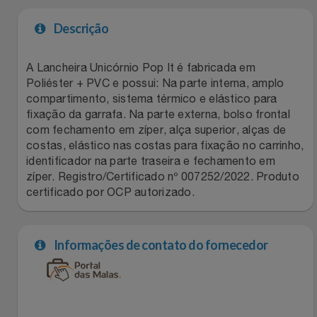
Filmes
Lity
Netshoes
Descrição
Informática
Loccitane Au Bresil
Pet Love Saúde
A Lancheira Unicórnio Pop It é fabricada em
Poliéster + PVC e possui: Na parte interna, amplo
Jardim
compartimento, sistema térmico e elástico para
Loccitane En Provence
Ponto Frio
fixação da garrafa. Na parte externa, bolso frontal
com fechamento em zíper, alça superior, alças de
Jogos E Consoles
Magalu
Pontos Por Opiniões
costas, elástico nas costas para fixação no carrinho,
identificador na parte traseira e fechamento em
Livros
Meu Resgate Favorito
Portal Das Malas
zíper. Registro/Certificado nº 007252/2022. Produto
certificado por OCP autorizado.
Malas E Mochilas
Mondial
Renner
Informações de contato do fornecedor
Mercado
Mormaii
Sams Club
Móveis
Multi
Topstore