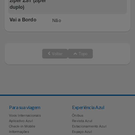
zíper ZST (zíper
duplo)
Não
Vai a Bordo
Voltar
Topo
Para sua viagem
Experiência Azul
Voos Internacionais
Ônibus
Aplicativo Azul
Revista Azul
Check-in Mobile
Estacionamento Azul
Informações
Espaço Azul