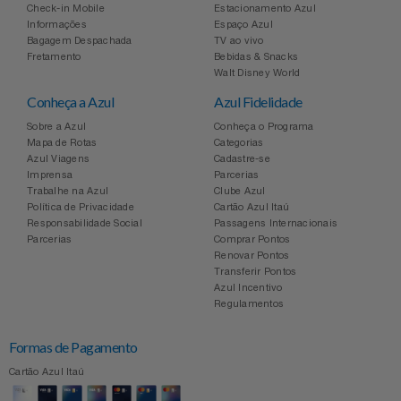
Check-in Mobile
Estacionamento Azul
Informações
Espaço Azul
Bagagem Despachada
TV ao vivo
Fretamento
Bebidas & Snacks
Walt Disney World
Conheça a Azul
Azul Fidelidade
Sobre a Azul
Conheça o Programa
Mapa de Rotas
Categorias
Azul Viagens
Cadastre-se
Imprensa
Parcerias
Trabalhe na Azul
Clube Azul
Política de Privacidade
Cartão Azul Itaú
Responsabilidade Social
Passagens Internacionais
Parcerias
Comprar Pontos
Renovar Pontos
Transferir Pontos
Azul Incentivo
Regulamentos
Formas de Pagamento
Cartão Azul Itaú