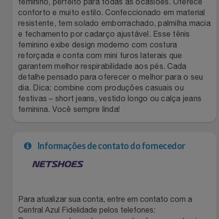
feminino, perfeito para todas as ocasiões. Oferece
conforto e muito estilo. Confeccionado em material
Filmes
Lity
Netshoes
resistente, tem solado emborrachado, palmilha macia
e fechamento por cadarço ajustável. Esse tênis
Informática
Loccitane Au Bresil
Pet Love Saúde
feminino exibe design moderno com costura
reforçada e conta com mini furos laterais que
garantem melhor respirabilidade aos pés. Cada
Jardim
Loccitane En Provence
Ponto Frio
detalhe pensado para oferecer o melhor para o seu
dia. Dica: combine com produções casuais ou
Jogos E Consoles
Magalu
Pontos Por Opiniões
festivas – short jeans, vestido longo ou calça jeans
feminina. Você sempre linda!
Livros
Meu Resgate Favorito
Portal Das Malas
Malas E Mochilas
Informações de contato do fornecedor
Mondial
Renner
Mercado
Mormaii
Sams Club
Móveis
Multi
Topstore
Para atualizar sua conta, entre em contato com a
Central Azul Fidelidade pelos telefones: