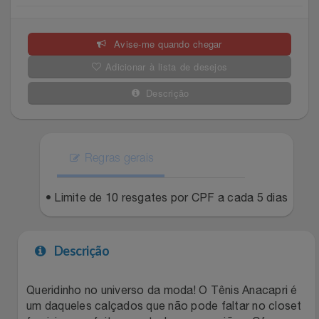
Celulares E Smartphone
SEU VALE TE ESPERANDO
Easylive
Estoque
Avise-me quando chegar
Cosméticos
TOP STORE 8.8
Electrolux
Extra
Adicionar à lista de desejos
Cozinha
Extra
Individual
Descrição
Doações
Fortaleza
Insider
Eletrodomésticos
Regras gerais
Gama Italy
John John
Eletroportáteis
• Limite de 10 resgates por CPF a cada 5 dias
Giftty
Le Lis
Esportes
Havanna
Magalu
Descrição
Experiências
Hospital De Amor
Méliuz
Queridinho no universo da moda! O Tênis Anacapri é
um daqueles calçados que não pode faltar no closet
Ferramentas
Jbl
Natura