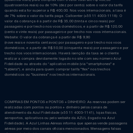
(quatrocentos reais) ou de 10% (dez por cento) sobre o valor da tarifa
quando esta for superior a R$ 400,00. Nos voos internacionais, a taxa é
de 7% sobre o valor da tarifa paga. Callcenter (+55 11 4003-1118): O
valor da cobrança é a partir de R$ 35,00 (trinta e cinco reais) por
passageiro e por trecho nos voos domésticos, e a partir de R$ 120,00
(cento e vinte reais) por passageiro e por trecho nos voos internacionais.
Website: O valor da cobrança é a partir de R$ 9,90
(nove reais e noventa centavos) por passageiro e por trecho nos voos
domésticos, e a partir de R$ 50,00 (cinquenta reais) por passageiro e por
trecho nos voos internacionais. Haverá isenção da taxa se o cliente
realizar a compra devidamente logado no site com seu número Azul
Fidelidade ou através do “aplicativo mobile (via "smartphones" e
"tablets"), e ainda para quem comprar tarifa "flex" nos trechos
domésticos ou "business" nos trechos internacionais.
COMPRAS EM PONTOS e PONTOS + DINHEIRO: As reservas podem ser
realizadas com pontos ou pontos + dinheiro pelos canais de
atendimento da Azul Fidelidade (+55 11 4003-1141), lojas físicas,
aeroportos, aplicativos ou pelo website da AZUL (logado na Azul
Fidelidade). A Azul Linhas Aéreas informa que apenas vende passagens
aéreas por meio dos canais oficiais mencionados. Mensagens falsas