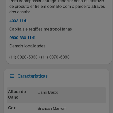
Natal
Para acompanhar entrega, reportar dano ou extravio
Natura
de produto entre em contato com o parceiro através
dos canais:
Notebooks E Tablet
Netshoes
4003-1141
Óculos
Oster
Capitais e regiões metropolitanas
0800-880-1141
Papelaria
Perfumes & Cosméticos
Demais localidades
Páscoa
Ponto Frio
(11) 3028-5333 / (11) 3070-6888
Perfumaria
Portal Das Malas
Características
Perfume
Porto Brasil
Cano Baixo
Perfumes
Altura do
Renner
Cano
Pet
Safe – Escola De Aviação
Branco+Marrom
Cor