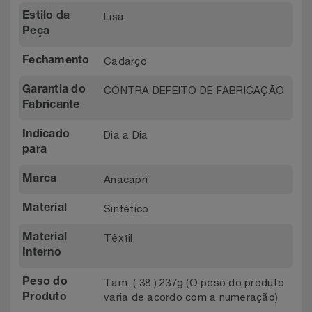
Relógios
Lisa
Estilo da
Stanley Pmi
Peça
Saúde E Bem-Estar
The Bar
Cadarço
Fechamento
TV
Top Store
CONTRA DEFEITO DE FABRICAÇÃO
Garantia do
Fabricante
Utilidades Industriais
Tramontina
Dia a Dia
Indicado
para
Vestuário
Três Corações
Anacapri
Marca
Weconnect
Sintético
Material
Têxtil
Material
Interno
Tam. ( 38 ) 237g (O peso do produto
Peso do
varia de acordo com a numeração)
Produto