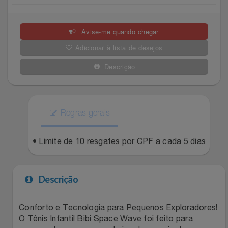
Celulares E Smartphone
SEU VALE TE ESPERANDO
Easylive
Estoque
Avise-me quando chegar
Cosméticos
TOP STORE 8.8
Electrolux
Extra
Adicionar à lista de desejos
Cozinha
Extra
Individual
Descrição
Doações
Fortaleza
Insider
Eletrodomésticos
Regras gerais
Gama Italy
John John
Eletroportáteis
• Limite de 10 resgates por CPF a cada 5 dias
Giftty
Le Lis
Esportes
Havanna
Magalu
Descrição
Experiências
Hospital De Amor
Méliuz
Conforto e Tecnologia para Pequenos Exploradores!
O Tênis Infantil Bibi Space Wave foi feito para
Ferramentas
Jbl
Natura