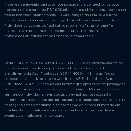
(nove reais e noventa centavos) por passageiro e por trecho nos voos
domésticos, e a partir de R$ 50,00 (cinquenta reais) por passageiro e por
trecho nos voos internacionais. Haverá isenção da taxa se o cliente
realizar a compra devidamente logado no site com seu número Azul
Fidelidade ou através do “aplicativo mobile (via "smartphones" e
"tablets"), e ainda para quem comprar tarifa "flex" nos trechos
domésticos ou "business" nos trechos internacionais.
COMPRAS EM PONTOS e PONTOS + DINHEIRO: As reservas podem ser
realizadas com pontos ou pontos + dinheiro pelos canais de
atendimento da Azul Fidelidade (+55 11 4003-1141), lojas físicas,
aeroportos, aplicativos ou pelo website da AZUL (logado na Azul
Fidelidade). A Azul Linhas Aéreas informa que apenas vende passagens
aéreas por meio dos canais oficiais mencionados. Mensagens falsas
vêm sendo indevidamente enviadas via e-mail por pessoas não
autorizadas. Informamos que não enviamos e-mails para concessão de
passagens aéreas mediante a apresentação de cupom numerado em
guichês da companhia e solicita aos clientes que desconsiderem
eventuais e-mails com tal conteúdo.