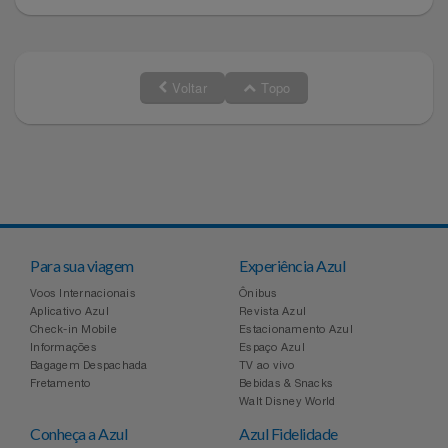
Voltar
Topo
Para sua viagem
Experiência Azul
Voos Internacionais
Ônibus
Aplicativo Azul
Revista Azul
Check-in Mobile
Estacionamento Azul
Informações
Espaço Azul
Bagagem Despachada
TV ao vivo
Fretamento
Bebidas & Snacks
Walt Disney World
Conheça a Azul
Azul Fidelidade