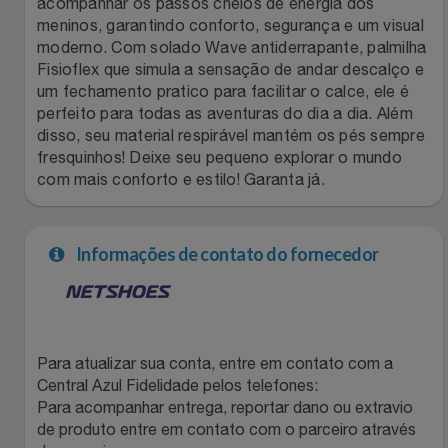
acompanhar os passos cheios de energia dos
meninos, garantindo conforto, segurança e um visual
Filmes
Lity
Netshoes
moderno. Com solado Wave antiderrapante, palmilha
Fisioflex que simula a sensação de andar descalço e
Informática
Loccitane Au Bresil
Pet Love Saúde
um fechamento pratico para facilitar o calce, ele é
perfeito para todas as aventuras do dia a dia. Além
disso, seu material respirável mantém os pés sempre
Jardim
Loccitane En Provence
Ponto Frio
fresquinhos! Deixe seu pequeno explorar o mundo
com mais conforto e estilo! Garanta já.
Jogos E Consoles
Magalu
Pontos Por Opiniões
Livros
Meu Resgate Favorito
Portal Das Malas
Informações de contato do fornecedor
Malas E Mochilas
Mondial
Renner
Mercado
Mormaii
Sams Club
Para atualizar sua conta, entre em contato com a
Central Azul Fidelidade pelos telefones:
Móveis
Multi
Topstore
Para acompanhar entrega, reportar dano ou extravio
de produto entre em contato com o parceiro através