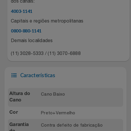
Natal
dos canais:
Natura
4003-1141
Notebooks E Tablet
Netshoes
Capitais e regiões metropolitanas
0800-880-1141
Óculos
Oster
Demais localidades
Papelaria
Perfumes & Cosméticos
(11) 3028-5333 / (11) 3070-6888
Páscoa
Ponto Frio
Características
Perfumaria
Portal Das Malas
Perfume
Porto Brasil
Cano Baixo
Altura do
Cano
Perfumes
Renner
Preto+Vermelho
Cor
Pet
Safe – Escola De Aviação
Contra defeito de fabricação
Garantia