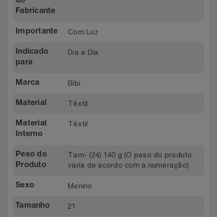
do
Relógios
Fabricante
Stanley Pmi
Com Luz
Importante
Saúde E Bem-Estar
The Bar
Dia a Dia
Indicado
TV
Top Store
para
Bibi
Marca
Utilidades Industriais
Tramontina
Têxtil
Material
Vestuário
Três Corações
Têxtil
Material
Interno
Weconnect
Tam- (24) 140 g (O peso do produto
Peso do
varia de acordo com a numeração)
Produto
Menino
Sexo
21
Tamanho