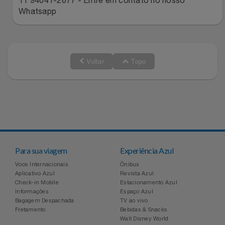
Whatsapp
Relógios
Stanley Pmi
Saúde E Bem-Estar
The Bar
Voltar
Topo
TV
Top Store
Utilidades Industriais
Tramontina
Vestuário
Três Corações
Weconnect
Para sua viagem
Experiência Azul
Voos Internacionais
Ônibus
Aplicativo Azul
Revista Azul
Check-in Mobile
Estacionamento Azul
Informações
Espaço Azul
Bagagem Despachada
TV ao vivo
Fretamento
Bebidas & Snacks
Walt Disney World