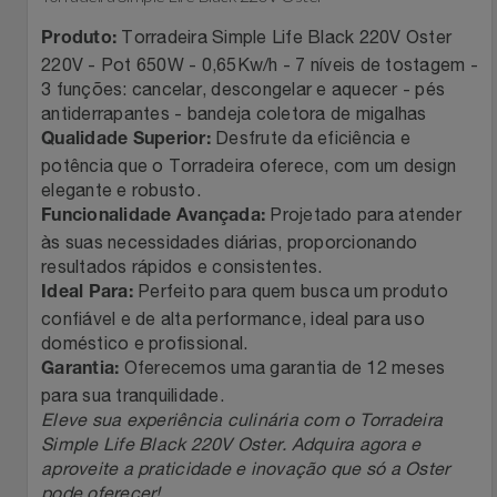
Torradeira Simple Life Black 220V Oster
Filmes
Produto:
Lity
Netshoes
220V - Pot 650W - 0,65Kw/h - 7 níveis de tostagem -
3 funções: cancelar, descongelar e aquecer - pés
Informática
Loccitane Au Bresil
Pet Love Saúde
antiderrapantes - bandeja coletora de migalhas
Desfrute da eficiência e
Qualidade Superior:
Jardim
Loccitane En Provence
Ponto Frio
potência que o Torradeira oferece, com um design
elegante e robusto.
Jogos E Consoles
Projetado para atender
Magalu
Pontos Por Opiniões
Funcionalidade Avançada:
às suas necessidades diárias, proporcionando
resultados rápidos e consistentes.
Livros
Meu Resgate Favorito
Portal Das Malas
Perfeito para quem busca um produto
Ideal Para:
confiável e de alta performance, ideal para uso
Malas E Mochilas
Mondial
Renner
doméstico e profissional.
Oferecemos uma garantia de 12 meses
Garantia:
Mercado
Mormaii
Sams Club
para sua tranquilidade.
Eleve sua experiência culinária com o Torradeira
Móveis
Simple Life Black 220V Oster. Adquira agora e
Multi
Topstore
aproveite a praticidade e inovação que só a Oster
pode oferecer!