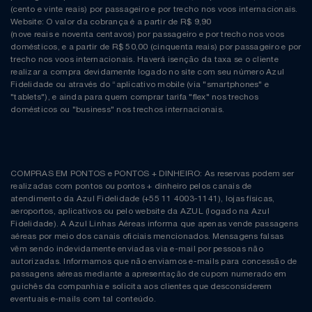
(cento e vinte reais) por passageiro e por trecho nos voos internacionais.
Website: O valor da cobrança é a partir de R$ 9,90
(nove reais e noventa centavos) por passageiro e por trecho nos voos
domésticos, e a partir de R$ 50,00 (cinquenta reais) por passageiro e por
trecho nos voos internacionais. Haverá isenção da taxa se o cliente
realizar a compra devidamente logado no site com seu número Azul
Fidelidade ou através do “aplicativo mobile (via "smartphones" e
"tablets"), e ainda para quem comprar tarifa "flex" nos trechos
domésticos ou "business" nos trechos internacionais.
COMPRAS EM PONTOS e PONTOS + DINHEIRO: As reservas podem ser
realizadas com pontos ou pontos + dinheiro pelos canais de
atendimento da Azul Fidelidade (+55 11 4003-1141), lojas físicas,
aeroportos, aplicativos ou pelo website da AZUL (logado na Azul
Fidelidade). A Azul Linhas Aéreas informa que apenas vende passagens
aéreas por meio dos canais oficiais mencionados. Mensagens falsas
vêm sendo indevidamente enviadas via e-mail por pessoas não
autorizadas. Informamos que não enviamos e-mails para concessão de
passagens aéreas mediante a apresentação de cupom numerado em
guichês da companhia e solicita aos clientes que desconsiderem
eventuais e-mails com tal conteúdo.