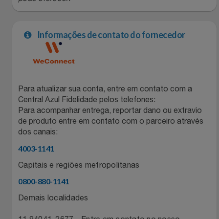
Natal
Natura
Notebooks E Tablet
Netshoes
Informações de contato do fornecedor
Óculos
Oster
Papelaria
Perfumes & Cosméticos
Para atualizar sua conta, entre em contato com a
Central Azul Fidelidade pelos telefones:
Páscoa
Ponto Frio
Para acompanhar entrega, reportar dano ou extravio
de produto entre em contato com o parceiro através
Perfumaria
Portal Das Malas
dos canais:
4003-1141
Perfume
Porto Brasil
Capitais e regiões metropolitanas
Perfumes
Renner
0800-880-1141
Demais localidades
Pet
Safe – Escola De Aviação
11 94041-2677 - Entre em contato no nosso