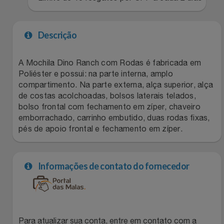
Filmes
Lity
Netshoes
Descrição
Informática
Loccitane Au Bresil
Pet Love Saúde
A Mochila Dino Ranch com Rodas é fabricada em
Jardim
Loccitane En Provence
Ponto Frio
Poliéster e possui: na parte interna, amplo
compartimento. Na parte externa, alça superior, alça
Jogos E Consoles
de costas acolchoadas, bolsos laterais telados,
Magalu
Pontos Por Opiniões
bolso frontal com fechamento em zíper, chaveiro
emborrachado, carrinho embutido, duas rodas fixas,
Livros
Meu Resgate Favorito
Portal Das Malas
pés de apoio frontal e fechamento em zíper.
Malas E Mochilas
Mondial
Renner
Informações de contato do fornecedor
Mercado
Mormaii
Sams Club
Móveis
Multi
Topstore
Para atualizar sua conta, entre em contato com a