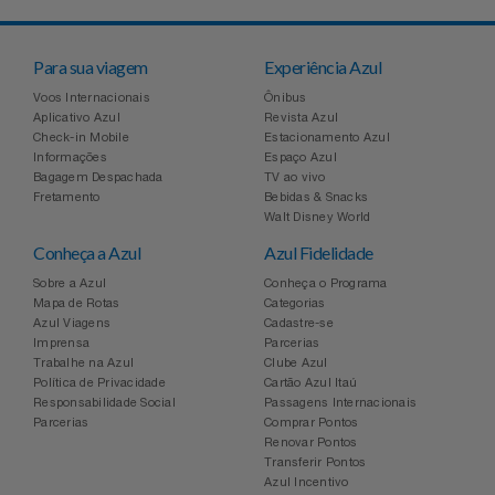
Para sua viagem
Experiência Azul
Voos Internacionais
Ônibus
Aplicativo Azul
Revista Azul
Check-in Mobile
Estacionamento Azul
Informações
Espaço Azul
Bagagem Despachada
TV ao vivo
Fretamento
Bebidas & Snacks
Walt Disney World
Conheça a Azul
Azul Fidelidade
Sobre a Azul
Conheça o Programa
Mapa de Rotas
Categorias
Azul Viagens
Cadastre-se
Imprensa
Parcerias
Trabalhe na Azul
Clube Azul
Política de Privacidade
Cartão Azul Itaú
Responsabilidade Social
Passagens Internacionais
Parcerias
Comprar Pontos
Renovar Pontos
Transferir Pontos
Azul Incentivo