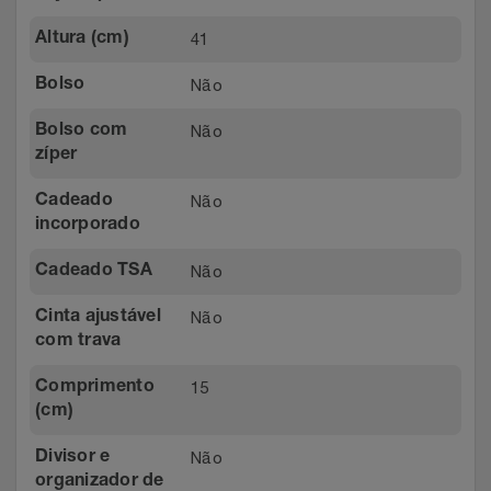
Relógios
Stanley Pmi
41
Altura (cm)
Saúde E Bem-Estar
The Bar
Não
Bolso
Não
Bolso com
TV
Top Store
zíper
Utilidades Industriais
Tramontina
Não
Cadeado
incorporado
Vestuário
Três Corações
Não
Cadeado TSA
Weconnect
Não
Cinta ajustável
com trava
15
Comprimento
(cm)
Não
Divisor e
organizador de