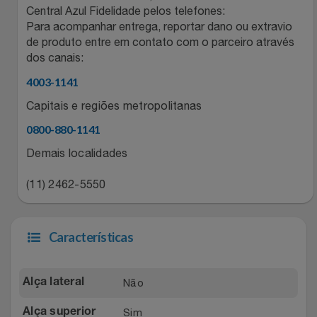
Natal
Natura
Central Azul Fidelidade pelos telefones:
Para acompanhar entrega, reportar dano ou extravio
Notebooks E Tablet
Netshoes
de produto entre em contato com o parceiro através
dos canais:
Óculos
Oster
4003-1141
Capitais e regiões metropolitanas
Papelaria
Perfumes & Cosméticos
0800-880-1141
Páscoa
Ponto Frio
Demais localidades
(11) 2462-5550
Perfumaria
Portal Das Malas
Perfume
Porto Brasil
Características
Perfumes
Renner
Não
Alça lateral
Pet
Safe – Escola De Aviação
Sim
Alça superior