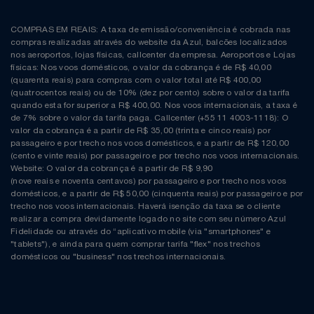
COMPRAS EM REAIS: A taxa de emissão/conveniência é cobrada nas
compras realizadas através do website da Azul, balcões localizados
nos aeroportos, lojas físicas, callcenter da empresa. Aeroportos e Lojas
físicas: Nos voos domésticos, o valor da cobrança é de R$ 40,00
(quarenta reais) para compras com o valor total até R$ 400,00
(quatrocentos reais) ou de 10% (dez por cento) sobre o valor da tarifa
quando esta for superior a R$ 400,00. Nos voos internacionais, a taxa é
de 7% sobre o valor da tarifa paga. Callcenter (+55 11 4003-1118): O
valor da cobrança é a partir de R$ 35,00 (trinta e cinco reais) por
passageiro e por trecho nos voos domésticos, e a partir de R$ 120,00
(cento e vinte reais) por passageiro e por trecho nos voos internacionais.
Website: O valor da cobrança é a partir de R$ 9,90
(nove reais e noventa centavos) por passageiro e por trecho nos voos
domésticos, e a partir de R$ 50,00 (cinquenta reais) por passageiro e por
trecho nos voos internacionais. Haverá isenção da taxa se o cliente
realizar a compra devidamente logado no site com seu número Azul
Fidelidade ou através do “aplicativo mobile (via "smartphones" e
"tablets"), e ainda para quem comprar tarifa "flex" nos trechos
domésticos ou "business" nos trechos internacionais.