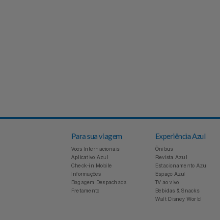
Experiências
Automotivo
PAIS 60% OFF CASAS BAHIA
CINEMA
Favoritos
Aviação
SEU PAI MERECE TUDO NOVO
Sala VIP
Carrinho De Compras
Bebê
Shows
Meus Pedidos
Brinquedos
Fale Conosco
Calçados
Abrir Chamados
Câmeras E Drones
Para sua viagem
Experiência Azul
Lista De Chamados
Voos Internacionais
Ônibus
Cartão Presente
Aplicativo Azul
Revista Azul
Check-in Mobile
Estacionamento Azul
Perguntas Frequentes
Informações
Espaço Azul
Casa
Bagagem Despachada
TV ao vivo
Fretamento
Bebidas & Snacks