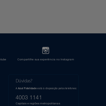
l do Youtube
Compartilhe sua experiência no Instagram
Dúvidas?
s
elos
A
está à disposição pelos telefones:
Azul Fidelidade
41),