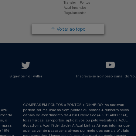
Responsabilidade Social
Passagens Internacionais
Parcerias
Comprar Pontos
Renovar Pontos
Transferir Pontos
Azul Incentivo
Regulamentos
Voltar ao topo
Siga-nos no Twitter
Inscreva-se no nosso cana
ia é
COMPRAS EM PONTOS e PONTOS + DINHEIRO: As reserva
 da Azul,
podem ser realizadas com pontos ou pontos + dinheiro p
allcenter da
canais de atendimento da Azul Fidelidade (+55 11 4003-11