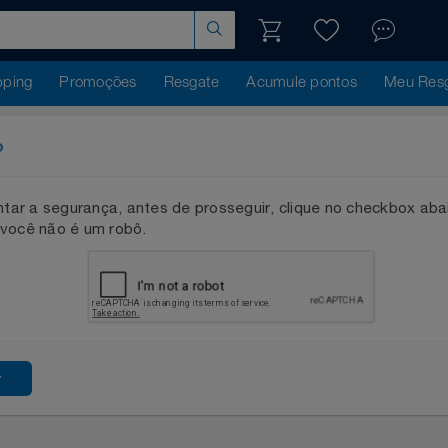
hopping
Promoções
Resgate
Acumule pontos
Me
ação
mentar a segurança, antes de prosseguir, clique no checkb
que você não é um robô.
ssar