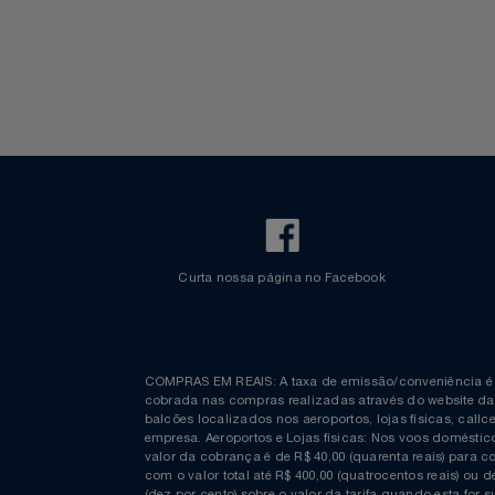
Walt Disney World
Celulares E Smartphone
Cosméticos
Cozinha
Doações
Eletrodomésticos
Eletroportáteis
Curta nossa página no Facebook
Esportes
Experiências
COMPRAS EM REAIS: A taxa de emissão/conveniênc
Ferramentas
cobrada nas compras realizadas através do website
balcões localizados nos aeroportos, lojas físicas, c