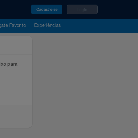
Cadastre-se
Login
u Resgate Favorito
Experiências
ox abaixo para