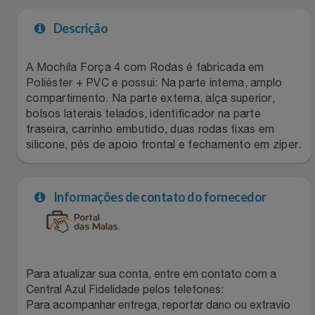
Filmes
Lity
Netshoes
Descrição
Informática
Loccitane Au Bresil
Pet Love Saúde
A Mochila Força 4 com Rodas é fabricada em
Poliéster + PVC e possui: Na parte interna, amplo
Jardim
compartimento. Na parte externa, alça superior,
Loccitane En Provence
Ponto Frio
bolsos laterais telados, identificador na parte
traseira, carrinho embutido, duas rodas fixas em
Jogos E Consoles
Magalu
Pontos Por Opiniões
silicone, pés de apoio frontal e fechamento em zíper.
Livros
Meu Resgate Favorito
Portal Das Malas
Informações de contato do fornecedor
Malas E Mochilas
Mondial
Renner
Mercado
Mormaii
Sams Club
Para atualizar sua conta, entre em contato com a
Móveis
Multi
Topstore
Central Azul Fidelidade pelos telefones:
Para acompanhar entrega, reportar dano ou extravio