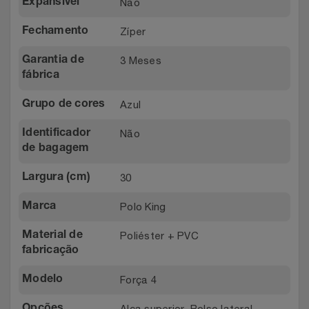
Não
Expansível
Zíper
Fechamento
3 Meses
Garantia de
fábrica
Azul
Grupo de cores
Não
Identificador
de bagagem
30
Largura (cm)
Polo King
Marca
Poliéster + PVC
Material de
fabricação
Força 4
Modelo
Alça superior, Bolso lateral,
Opções