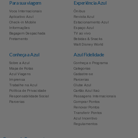
Para sua viagem
Experiência Azul
Voos Internacionais
Ônibus
Aplicativo Azul
Revista Azul
Check-in Mobile
Estacionamento Azul
Informações
Espaço Azul
Bagagem Despachada
TV ao vivo
Fretamento
Bebidas & Snacks
Walt Disney World
Conheça a Azul
Azul Fidelidade
Sobre a Azul
Conheça o Programa
Mapa de Rotas
Categorias
Azul Viagens
Cadastre-se
Imprensa
Parcerias
Trabalhe na Azul
Clube Azul
Política de Privacidade
Cartão Azul Itaú
Responsabilidade Social
Passagens Internacionais
Parcerias
Comprar Pontos
Renovar Pontos
Transferir Pontos
Azul Incentivo
Regulamentos