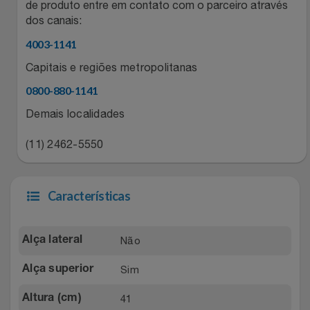
Natal
Natura
de produto entre em contato com o parceiro através
dos canais:
Notebooks E Tablet
Netshoes
4003-1141
Capitais e regiões metropolitanas
Óculos
Oster
0800-880-1141
Papelaria
Perfumes & Cosméticos
Demais localidades
(11) 2462-5550
Páscoa
Ponto Frio
Perfumaria
Portal Das Malas
Características
Perfume
Porto Brasil
Não
Alça lateral
Perfumes
Renner
Sim
Alça superior
Pet
Safe – Escola De Aviação
41
Altura (cm)