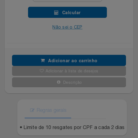
Celulares E Smartphone
Easylive
Estoque
Calcular
Cosméticos
Electrolux
Extra
Não sei o CEP
Cozinha
Extra
Individual
Doações
Fortaleza
Insider
Adicionar ao carrinho
Eletrodomésticos
Gama Italy
John John
Adicionar à lista de desejos
Descrição
Eletroportáteis
Giftty
Le Lis
Esportes
Havanna
Magalu
Regras gerais
Experiências
Hospital De Amor
Méliuz
• Limite de 10 resgates por CPF a cada 2 dias
Ferramentas
Jbl
Natura