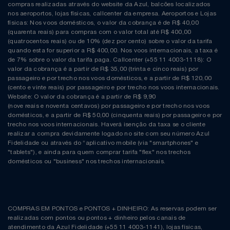
compras realizadas através do website da Azul, balcões localizados
nos aeroportos, lojas físicas, callcenter da empresa. Aeroportos e Lojas
físicas: Nos voos domésticos, o valor da cobrança é de R$ 40,00
(quarenta reais) para compras com o valor total até R$ 400,00
(quatrocentos reais) ou de 10% (dez por cento) sobre o valor da tarifa
quando esta for superior a R$ 400,00. Nos voos internacionais, a taxa é
de 7% sobre o valor da tarifa paga. Callcenter (+55 11 4003-1118): O
valor da cobrança é a partir de R$ 35,00 (trinta e cinco reais) por
passageiro e por trecho nos voos domésticos, e a partir de R$ 120,00
(cento e vinte reais) por passageiro e por trecho nos voos internacionais.
Website: O valor da cobrança é a partir de R$ 9,90
(nove reais e noventa centavos) por passageiro e por trecho nos voos
domésticos, e a partir de R$ 50,00 (cinquenta reais) por passageiro e por
trecho nos voos internacionais. Haverá isenção da taxa se o cliente
realizar a compra devidamente logado no site com seu número Azul
Fidelidade ou através do “aplicativo mobile (via "smartphones" e
"tablets"), e ainda para quem comprar tarifa "flex" nos trechos
domésticos ou "business" nos trechos internacionais.
COMPRAS EM PONTOS e PONTOS + DINHEIRO: As reservas podem ser
realizadas com pontos ou pontos + dinheiro pelos canais de
atendimento da Azul Fidelidade (+55 11 4003-1141), lojas físicas,