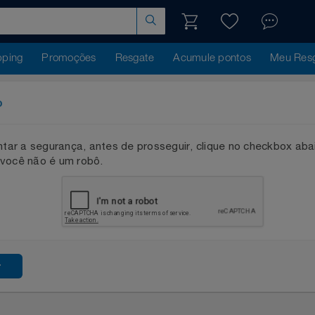
hopping
Promoções
Resgate
Acumule pontos
Me
ação
mentar a segurança, antes de prosseguir, clique no checkb
que você não é um robô.
ssar