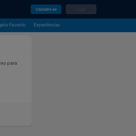
Cadastre-se
Login
u Resgate Favorito
Experiências
ox abaixo para