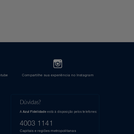
l do Youtube
Compartilhe sua experiência no Instagram
Dúvidas?
s
elos
A
está à disposição pelos telefones:
Azul Fidelidade
41),