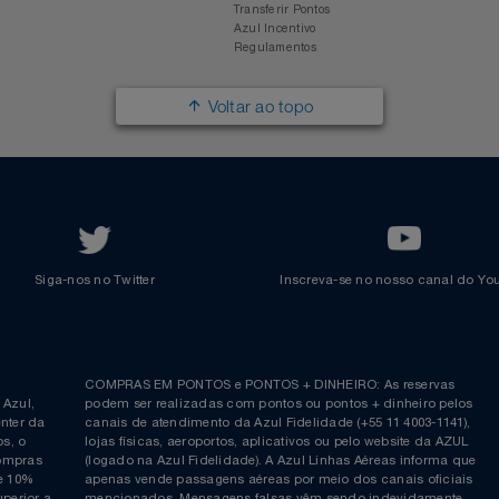
Responsabilidade Social
Passagens Internacionais
Parcerias
Comprar Pontos
Renovar Pontos
Transferir Pontos
Azul Incentivo
Regulamentos
Voltar ao topo
Siga-nos no Twitter
Inscreva-se no nosso cana
ia é
COMPRAS EM PONTOS e PONTOS + DINHEIRO: As reserva
 da Azul,
podem ser realizadas com pontos ou pontos + dinheiro p
allcenter da
canais de atendimento da Azul Fidelidade (+55 11 4003-11