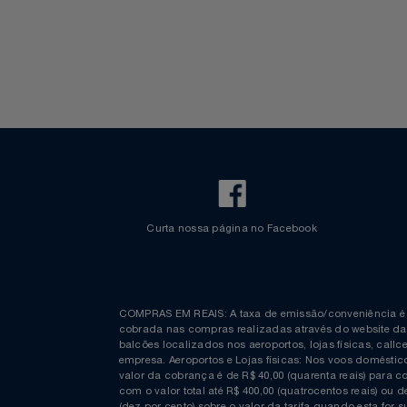
Walt Disney World
Celulares E Smartphone
Cosméticos
Cozinha
Doações
Eletrodomésticos
Eletroportáteis
Curta nossa página no Facebook
Esportes
Experiências
COMPRAS EM REAIS: A taxa de emissão/conveniênc
Ferramentas
cobrada nas compras realizadas através do website
balcões localizados nos aeroportos, lojas físicas, c