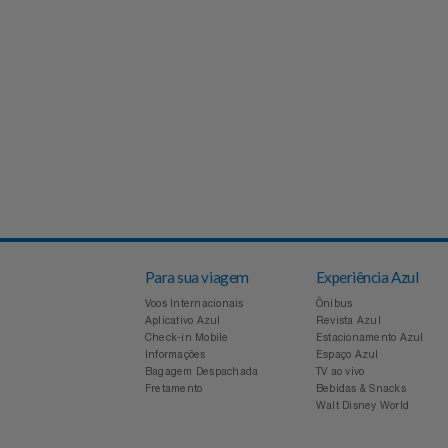
Experiências
Automotivo
PAIS 60% OFF CASAS BAHIA
CINEMA
Favoritos
Aviação
SEU PAI MERECE TUDO NOVO
Sala VIP
Carrinho De Compras
Bebê
Shows
Meus Pedidos
Brinquedos
Fale Conosco
Calçados
Abrir Chamados
Câmeras E Drones
Para sua viagem
Experiência Azul
Lista De Chamados
Voos Internacionais
Ônibus
Cartão Presente
Aplicativo Azul
Revista Azul
Check-in Mobile
Estacionamento Azul
Perguntas Frequentes
Informações
Espaço Azul
Casa
Bagagem Despachada
TV ao vivo
Fretamento
Bebidas & Snacks