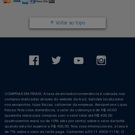
Filmes
Lity
Netshoes
Voltar ao topo
Informática
Loccitane Au Bresil
Pet Love Saúde
Jardim
Loccitane En Provence
Ponto Frio
Jogos E Consoles
Magalu
Pontos Por Opiniões
Livros
Meu Resgate Favorito
Portal Das Malas
Malas E Mochilas
Mondial
Renner
COMPRAS EM REAIS: A taxa de emissão/conveniência é cobrada nas
compras realizadas através do website da Azul, balcões localizados
Mercado
Mormaii
Sams Club
nos aeroportos, lojas físicas, callcenter da empresa. Aeroportos e Lojas
físicas: Nos voos domésticos, o valor da cobrança é de R$ 40,00
(quarenta reais) para compras com o valor total até R$ 400,00
Móveis
Multi
Topstore
(quatrocentos reais) ou de 10% (dez por cento) sobre o valor da tarifa
quando esta for superior a R$ 400,00. Nos voos internacionais, a taxa é
de 7% sobre o valor da tarifa paga. Callcenter (+55 11 4003-1118): O