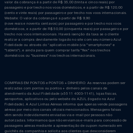
Natal
Natura
valor da cobrança é a partir de R$ 35,00 (trinta e cinco reais) por
passageiro e por trecho nos voos domésticos, e a partir de R$ 120,00
(cento e vinte reais) por passageiro e por trecho nos voos internacionais.
Notebooks E Tablet
Netshoes
Website: O valor da cobrança é a partir de R$ 9,90
(nove reais e noventa centavos) por passageiro e por trecho nos voos
domésticos, e a partir de R$ 50,00 (cinquenta reais) por passageiro e por
Óculos
Oster
trecho nos voos internacionais. Haverá isenção da taxa se o cliente
realizar a compra devidamente logado no site com seu número Azul
Fidelidade ou através do “aplicativo mobile (via "smartphones" e
Papelaria
Perfumes & Cosméticos
"tablets"), e ainda para quem comprar tarifa "flex" nos trechos
domésticos ou "business" nos trechos internacionais.
Páscoa
Ponto Frio
Perfumaria
Portal Das Malas
COMPRAS EM PONTOS e PONTOS + DINHEIRO: As reservas podem ser
realizadas com pontos ou pontos + dinheiro pelos canais de
Perfume
Porto Brasil
atendimento da Azul Fidelidade (+55 11 4003-1141), lojas físicas,
aeroportos, aplicativos ou pelo website da AZUL (logado na Azul
Fidelidade). A Azul Linhas Aéreas informa que apenas vende passagens
Perfumes
Renner
aéreas por meio dos canais oficiais mencionados. Mensagens falsas
vêm sendo indevidamente enviadas via e-mail por pessoas não
autorizadas. Informamos que não enviamos e-mails para concessão de
Pet
Safe – Escola De Aviação
passagens aéreas mediante a apresentação de cupom numerado em
guichês da companhia e solicita aos clientes que desconsiderem