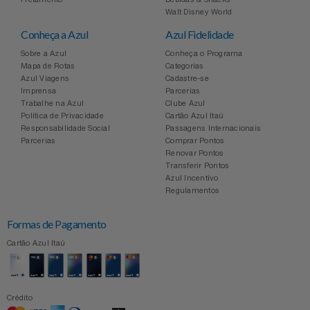
Celulares E Smartphone
Easylive
Estoque
Walt Disney World
Conheça a Azul
Azul Fidelidade
Cosméticos
Electrolux
Extra
Sobre a Azul
Conheça o Programa
Mapa de Rotas
Categorias
Azul Viagens
Cadastre-se
Cozinha
Extra
Individual
Imprensa
Parcerias
Trabalhe na Azul
Clube Azul
Doações
Política de Privacidade
Cartão Azul Itaú
Fortaleza
Insider
Responsabilidade Social
Passagens Internacionais
Parcerias
Comprar Pontos
Eletrodomésticos
Renovar Pontos
Gama Italy
John John
Transferir Pontos
Azul Incentivo
Eletroportáteis
Giftty
Le Lis
Regulamentos
Formas de Pagamento
Esportes
Havanna
Magalu
Cartão Azul Itaú
Experiências
Hospital De Amor
Méliuz
Ferramentas
Crédito
Jbl
Natura