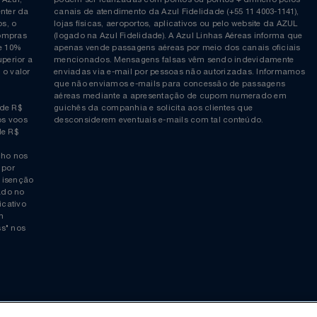
Siga-nos no Twitter
Inscreva-se no nosso cana
ia é
COMPRAS EM PONTOS e PONTOS + DINHEIRO: As reserva
 da Azul,
podem ser realizadas com pontos ou pontos + dinheiro p
allcenter da
canais de atendimento da Azul Fidelidade (+55 11 4003-11
ticos, o
lojas físicas, aeroportos, aplicativos ou pelo website da 
ara compras
(logado na Azul Fidelidade). A Azul Linhas Aéreas inform
 ou de 10%
apenas vende passagens aéreas por meio dos canais ofic
or superior a
mencionados. Mensagens falsas vêm sendo indevidamen
obre o valor
enviadas via e-mail por pessoas não autorizadas. Infor
 da
que não enviamos e-mails para concessão de passagens
por
aéreas mediante a apresentação de cupom numerado e
rtir de R$
guichês da companhia e solicita aos clientes que
cho nos voos
desconsiderem eventuais e-mails com tal conteúdo.
tir de R$
 trecho nos
ais) por
averá isenção
 logado no
“aplicativo
 quem