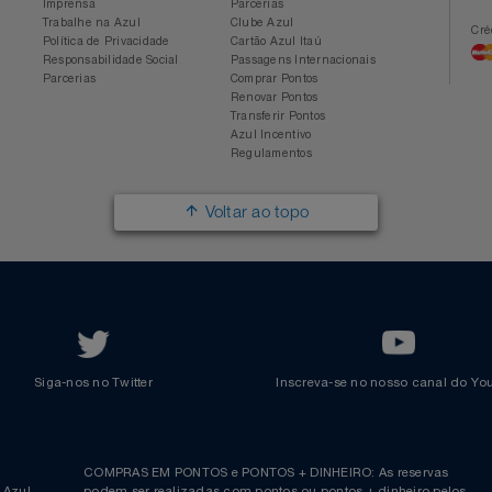
Conheça a Azul
Azul Fidelidade
Sobre a Azul
Conheça o Programa
Mapa de Rotas
Categorias
Azul Viagens
Cadastre-se
Imprensa
Parcerias
Trabalhe na Azul
Clube Azul
Política de Privacidade
Cartão Azul Itaú
Responsabilidade Social
Passagens Internacionais
Parcerias
Comprar Pontos
Renovar Pontos
Transferir Pontos
Azul Incentivo
Regulamentos
Voltar ao topo