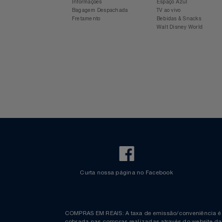
Para sua viagem
Experiência Azul
Voos Internacionais
Ônibus
Notebooks E Tablet
Aplicativo Azul
Revista Azul
Check-in Mobile
Estacionamento Azul
Informações
Espaço Azul
Óculos
Bagagem Despachada
TV ao vivo
Fretamento
Bebidas & Snacks
Walt Disney World
Papelaria
Páscoa
Perfumaria
Perfume
Perfumes
Pet