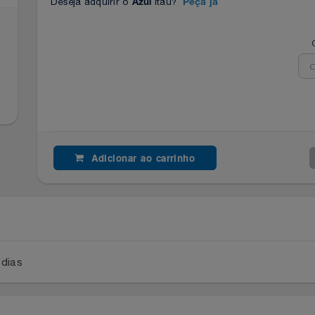
Deseja adquirir o
Itaú?
Azul
Peça já
Adicionar ao carrinho
a 2 dias