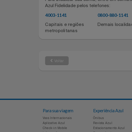
Informações de contato do for
Filmes
Para atualizar sua conta, entre em co
Informática
Azul Fidelidade pelos telefones:
4003-1141
0800-880-11
Jardim
Capitais e regiões
Demais local
metropolitanas
Jogos E Consoles
Livros
Voltar
Malas E Mochilas
Mercado
Móveis
Natal