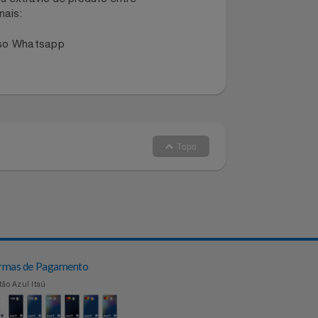
dano ou extravio de produto entre
dos canais:
 no nosso Whatsapp
Topo