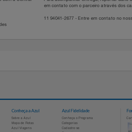
necedor
ntato com a Central
Para acompanhar entrega, reportar 
em contato com o parceiro através 
41
11 94041-2677 - Entre em contato
idades