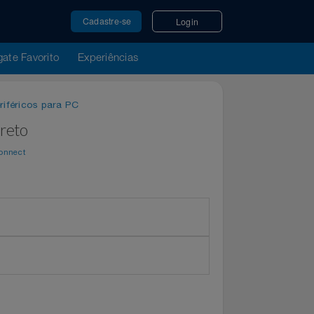
Cadastre-se
Login
u Resgate Favorito
Experiências
os e Periféricos para PC
ire Preto
por
WeConnect