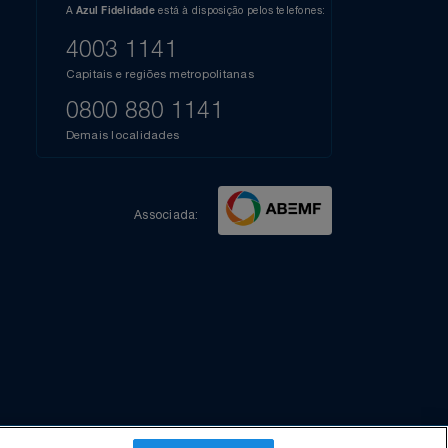
l do Youtube
Compartilhe sua experiência no Instagram
Dúvidas?
s
elos
A
está à disposição pelos telefones:
Azul Fidelidade
41),
AZUL
4003 1141
a que
iais
Capitais e regiões metropolitanas
te
mamos
0800 880 1141
m
Demais localidades
Associada: