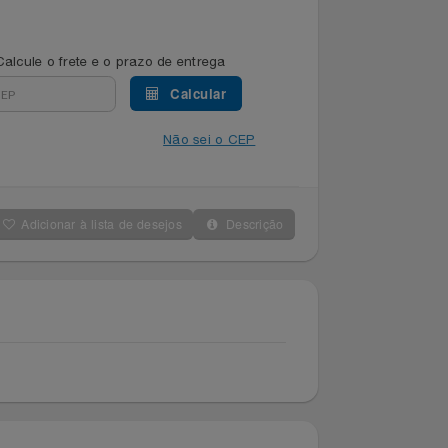
Calcule o frete e o prazo de entrega
Calcular
Não sei o CEP
Adicionar à lista de desejos
Descrição