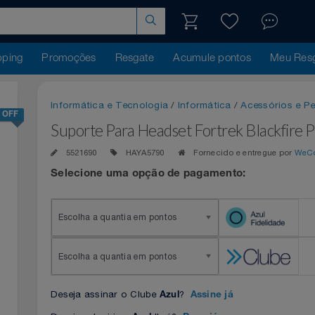
hopping
Promoções
Resgate
Acumule pontos
Me
Informática e Tecnologia
/
Informática
/
Acessóri
25% OFF
Suporte Para Headset Fortrek Blackf
5521690
HAYA5790
Fornecido e entregue 
Selecione uma opção de pagamento:
Escolha a quantia em pontos
Escolha a quantia em pontos
Deseja assinar o Clube
?
Azul
Assine já