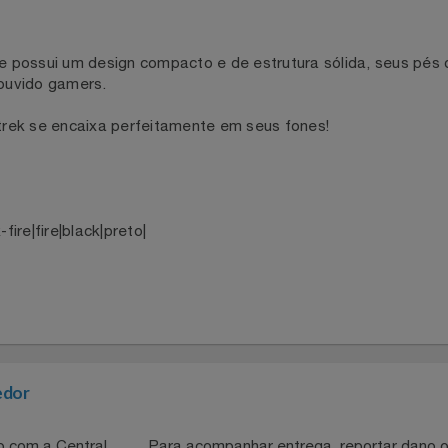
fire possui um design compacto e de estrutura sólida, seu
 de ouvido gamers.
Fortrek se encaixa perfeitamente em seus fones!
ck-fire|fire|black|preto|