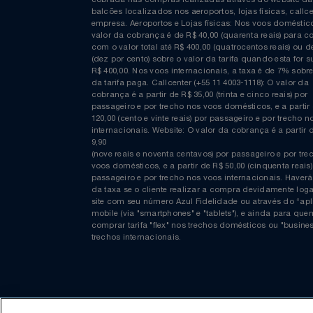
Curta nossa página no Facebook
Relógios
Saúde E Bem-Estar
COMPRAS EM REAIS: A taxa de emissão/conveniênc
cobrada nas compras realizadas através do website
TV
balcões localizados nos aeroportos, lojas físicas, c
empresa. Aeroportos e Lojas físicas: Nos voos domés
valor da cobrança é de R$ 40,00 (quarenta reais) p
Utilidades Industriais
com o valor total até R$ 400,00 (quatrocentos reais)
(dez por cento) sobre o valor da tarifa quando esta f
R$ 400,00. Nos voos internacionais, a taxa é de 7% s
Vestuário
da tarifa paga. Callcenter (+55 11 4003-1118): O valor
cobrança é a partir de R$ 35,00 (trinta e cinco reais) 
passageiro e por trecho nos voos domésticos, e a pa
120,00 (cento e vinte reais) por passageiro e por tre
internacionais. Website: O valor da cobrança é a par
9,90
(nove reais e noventa centavos) por passageiro e por
voos domésticos, e a partir de R$ 50,00 (cinquenta re
passageiro e por trecho nos voos internacionais. H
da taxa se o cliente realizar a compra devidamente
site com seu número Azul Fidelidade ou através do 
mobile (via "smartphones" e "tablets"), e ainda para