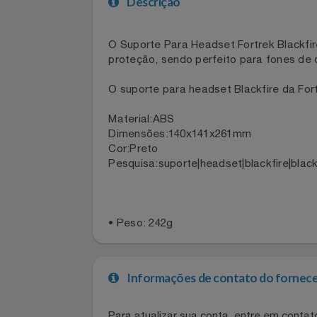
Celulares E Smartphone
SEU VALE TE ESPERANDO
Descrição
Cosméticos
TOP STORE 8.8
O Suporte Para Headset Fortrek Black
Cozinha
proteção, sendo perfeito para fones
Doações
O suporte para headset Blackfire da 
Eletrodomésticos
Material:ABS
Dimensões:140x141x261mm
Cor:Preto
Eletroportáteis
Pesquisa:suporte|headset|blackfire|bla
Esportes
Experiências
• Peso: 242g
Ferramentas