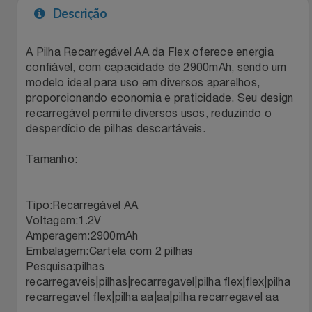
Descrição
Filmes
Lity
Netshoes
A Pilha Recarregável AA da Flex oferece energia
Informática
Loccitane Au Bresil
Pet Love Saúde
confiável, com capacidade de 2900mAh, sendo um
modelo ideal para uso em diversos aparelhos,
Jardim
proporcionando economia e praticidade. Seu design
Loccitane En Provence
Ponto Frio
recarregável permite diversos usos, reduzindo o
desperdício de pilhas descartáveis.
Jogos E Consoles
Magalu
Pontos Por Opiniões
Tamanho:
Livros
Meu Resgate Favorito
Portal Das Malas
Tipo:Recarregável AA
Malas E Mochilas
Mondial
Renner
Voltagem:1.2V
Amperagem:2900mAh
Mercado
Mormaii
Sams Club
Embalagem:Cartela com 2 pilhas
Pesquisa:pilhas
Móveis
Multi
Topstore
recarregaveis|pilhas|recarregavel|pilha flex|flex|pilha
recarregavel flex|pilha aa|aa|pilha recarregavel aa