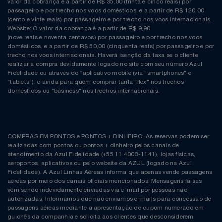
valor da cobrança é a partir de R$ 35,00 (trinta e cinco reais) por
passageiro e por trecho nos voos domésticos, e a partir de R$ 120,00
(cento e vinte reais) por passageiro e por trecho nos voos internacionais.
Website: O valor da cobrança é a partir de R$ 9,90
(nove reais e noventa centavos) por passageiro e por trecho nos voos
domésticos, e a partir de R$ 50,00 (cinquenta reais) por passageiro e por
trecho nos voos internacionais. Haverá isenção da taxa se o cliente
realizar a compra devidamente logado no site com seu número Azul
Fidelidade ou através do “aplicativo mobile (via "smartphones" e
"tablets"), e ainda para quem comprar tarifa "flex" nos trechos
domésticos ou "business" nos trechos internacionais.
COMPRAS EM PONTOS e PONTOS + DINHEIRO: As reservas podem ser
realizadas com pontos ou pontos + dinheiro pelos canais de
atendimento da Azul Fidelidade (+55 11 4003-1141), lojas físicas,
aeroportos, aplicativos ou pelo website da AZUL (logado na Azul
Fidelidade). A Azul Linhas Aéreas informa que apenas vende passagens
aéreas por meio dos canais oficiais mencionados. Mensagens falsas
vêm sendo indevidamente enviadas via e-mail por pessoas não
autorizadas. Informamos que não enviamos e-mails para concessão de
passagens aéreas mediante a apresentação de cupom numerado em
guichês da companhia e solicita aos clientes que desconsiderem