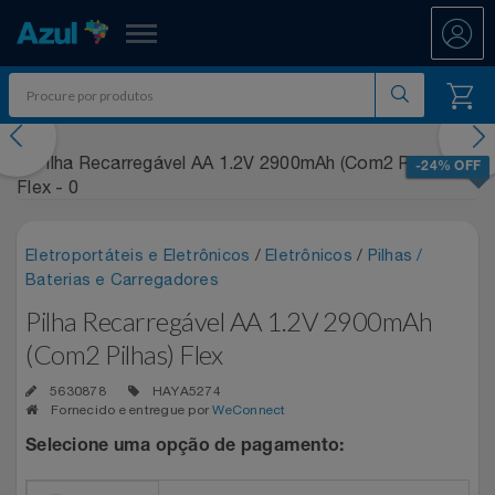
Azul Fidelidade
evious
Nex
Shopping
-24% OFF
Promoções
Eletroportáteis e Eletrônicos
/
Eletrônicos
/
Pilhas /
7.8 PAYDAY
Departamentos
Baterias e Carregadores
Pilha Recarregável AA 1.2V 2900mAh
Ar E Ventilação
ATÉ 50% OFF DIA DOS PAIS
Resgate
(Com2 Pilhas) Flex
Artesanato
CASAS BAHIA 8.8
All Accor
Acumule Pontos
5630878
HAYA5274
Fornecido e entregue por
WeConnect
Artigos Para Festa
DIA DOS PAIS ATÉ 60% OFF
Asics
Abastece Aí
Selecione uma opção de pagamento:
Meu Resgate Favorito
Áudio E Som
ENTRETENIMENTO PARA TODOS
Associação Voar
Accor