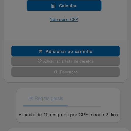
Celulares E Smartphone
SEU VALE TE ESPERANDO
Easylive
Estoque
Calcular
Cosméticos
Não sei o CEP
TOP STORE 8.8
Electrolux
Extra
Cozinha
Extra
Individual
Doações
Fortaleza
Insider
Adicionar ao carrinho
Adicionar à lista de desejos
Eletrodomésticos
Gama Italy
John John
Descrição
Eletroportáteis
Giftty
Le Lis
Esportes
Havanna
Magalu
Regras gerais
Experiências
Hospital De Amor
Méliuz
• Limite de 10 resgates por CPF a cada 2 dias
Ferramentas
Jbl
Natura