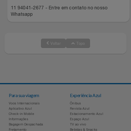
Relógios
Stanley Pmi
11 94041-2677 - Entre em contato no nosso
Whatsapp
Saúde E Bem-Estar
The Bar
TV
Top Store
Voltar
Topo
Utilidades Industriais
Tramontina
Vestuário
Três Corações
Weconnect
Para sua viagem
Experiência Azul
Voos Internacionais
Ônibus
Aplicativo Azul
Revista Azul
Check-in Mobile
Estacionamento Azul
Informações
Espaço Azul
Bagagem Despachada
TV ao vivo
Fretamento
Bebidas & Snacks