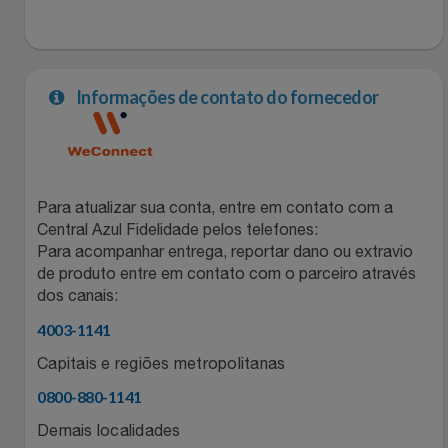
Natal
Natura
Notebooks E Tablet
Netshoes
Informações de contato do fornecedor
Óculos
Oster
Papelaria
Perfumes & Cosméticos
Para atualizar sua conta, entre em contato com a
Páscoa
Ponto Frio
Central Azul Fidelidade pelos telefones:
Para acompanhar entrega, reportar dano ou extravio
Perfumaria
Portal Das Malas
de produto entre em contato com o parceiro através
dos canais:
Perfume
Porto Brasil
4003-1141
Capitais e regiões metropolitanas
Perfumes
Renner
0800-880-1141
Pet
Safe – Escola De Aviação
Demais localidades