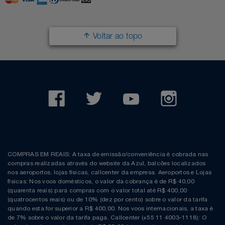
Voltar ao topo
COMPRAS EM REAIS: A taxa de emissão/conveniência é cobrada nas
compras realizadas através do website da Azul, balcões localizados
nos aeroportos, lojas físicas, callcenter da empresa. Aeroportos e Lojas
físicas: Nos voos domésticos, o valor da cobrança é de R$ 40,00
(quarenta reais) para compras com o valor total até R$ 400,00
(quatrocentos reais) ou de 10% (dez por cento) sobre o valor da tarifa
quando esta for superior a R$ 400,00. Nos voos internacionais, a taxa é
de 7% sobre o valor da tarifa paga. Callcenter (+55 11 4003-1118): O