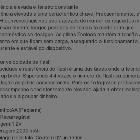
Natal
Natura
tência elevada e tensão constante
ência elevada é uma caracterítica chave. Frequentemente, as
Notebooks E Tablet
Netshoes
H convencionais não são capazes de manter os requisitos m
ensão durante longos períodos de tempo fazendo com que
Óculos
Oster
odoméstico se desligue. As pilhas Eneloop mantém a tensão 
nto em que ficam sem carga, assegurado o funcionamento
stente e estável do dispositivo.
Papelaria
Perfumes & Cosméticos
or velocidade de flash
Páscoa
Ponto Frio
ocidade e resistência do flash é uma das áreas onde a tecno
op brilha. Superando 4,4 vezes o número de flash ca câmera 
Perfumaria
lação as pilhas convencionais. Para os fotógrafos profission
Portal Das Malas
 desempenho consistentemente elevado ajuda a obter melho
tados e a poupar dinheiro.
Perfume
Porto Brasil
nho:AA (Pequena)
Perfumes
Renner
:Recarregável
agem:1,2V
ragem:2000 mAh
Pet
Safe – Escola De Aviação
lagem:Cartela: Contém 02 unidades.