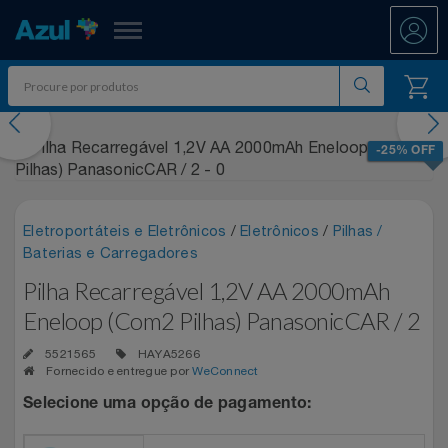
Azul Fidelidade
evious
Nex
Shopping
-25% OFF
Promoções
Eletroportáteis e Eletrônicos
/
Eletrônicos
/
Pilhas /
ATÉ 50% OFF DIA DOS PAIS
Departamentos
Baterias e Carregadores
Pilha Recarregável 1,2V AA 2000mAh
Ar E Ventilação
DIA DOS PAIS ATÉ 60% OFF
Resgate
Eneloop (Com2 Pilhas) PanasonicCAR / 2
Artesanato
ENTRETENIMENTO PARA TODOS
All Accor
Acumule Pontos
5521565
HAYA5266
Fornecido e entregue por
WeConnect
Artigos Para Festa
EXPERÊNCIAS VIVIDAS AO VIVO
Asics
Abastece Aí
Selecione uma opção de pagamento:
Meu Resgate Favorito
Áudio E Som
MARATONA DE DESCONTOS 80% OFF
Associação Voar
Accor