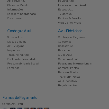
Aplicativo Azul
Revista Azul
Check-in Mobile
Estacionamento Azul
Informações
Espaço Azul
Bagagem Despachada
TV ao vivo
Fretamento
Bebidas & Snacks
Walt Disney World
Conheça a Azul
Azul Fidelidade
Sobre a Azul
Conheça o Programa
Mapa de Rotas
Categorias
Azul Viagens
Cadastre-se
Imprensa
Parcerias
Trabalhe na Azul
Clube Azul
Política de Privacidade
Cartão Azul Itaú
Responsabilidade Social
Passagens Internacionais
Parcerias
Comprar Pontos
Renovar Pontos
Transferir Pontos
Azul Incentivo
Regulamentos
Formas de Pagamento
Cartão Azul Itaú