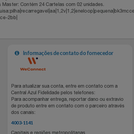
a Master: Contém 24 Cartelas com 02 unidades.
Relógios
Stanley Pmi
uisa:pilha|recarregavel|aa|1,2v|1,2|eneloop|pequena|bk3mcc
ce-2bb|
Saúde E Bem-Estar
The Bar
TV
Top Store
Informações de contato do fornecedor
Utilidades Industriais
Tramontina
Vestuário
Três Corações
Weconnect
Para atualizar sua conta, entre em contato com a
Central Azul Fidelidade pelos telefones:
Para acompanhar entrega, reportar dano ou extravio
de produto entre em contato com o parceiro através
dos canais:
4003-1141
Capitais e regiões metropolitanas