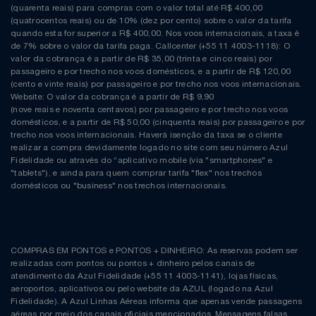
(quarenta reais) para compras com o valor total até R$ 400,00
(quatrocentos reais) ou de 10% (dez por cento) sobre o valor da tarifa
quando esta for superior a R$ 400,00. Nos voos internacionais, a taxa é
de 7% sobre o valor da tarifa paga. Callcenter (+55 11 4003-1118): O
valor da cobrança é a partir de R$ 35,00 (trinta e cinco reais) por
passageiro e por trecho nos voos domésticos, e a partir de R$ 120,00
(cento e vinte reais) por passageiro e por trecho nos voos internacionais.
Website: O valor da cobrança é a partir de R$ 9,90
(nove reais e noventa centavos) por passageiro e por trecho nos voos
domésticos, e a partir de R$ 50,00 (cinquenta reais) por passageiro e por
trecho nos voos internacionais. Haverá isenção da taxa se o cliente
realizar a compra devidamente logado no site com seu número Azul
Fidelidade ou através do “aplicativo mobile (via "smartphones" e
"tablets"), e ainda para quem comprar tarifa "flex" nos trechos
domésticos ou "business" nos trechos internacionais.
COMPRAS EM PONTOS e PONTOS + DINHEIRO: As reservas podem ser
realizadas com pontos ou pontos + dinheiro pelos canais de
atendimento da Azul Fidelidade (+55 11 4003-1141), lojas físicas,
aeroportos, aplicativos ou pelo website da AZUL (logado na Azul
Fidelidade). A Azul Linhas Aéreas informa que apenas vende passagens
aéreas por meio dos canais oficiais mencionados. Mensagens falsas