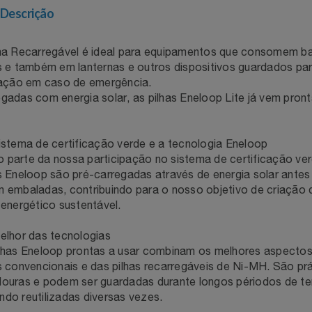
Descrição
Filmes
Lity
Netshoes
lha Recarregável é ideal para equipamentos que consomem b
Informática
Loccitane Au Bresil
Pet Love Saúde
s e também em lanternas e outros dispositivos guardados pa
ização em caso de emergência.
Jardim
gadas com energia solar, as pilhas Eneloop Lite já vem pron
Loccitane En Provence
Ponto Frio
Jogos E Consoles
Magalu
Pontos Por Opiniões
istema de certificação verde e a tecnologia Eneloop
parte da nossa participação no sistema de certificação ver
Livros
Meu Resgate Favorito
Portal Das Malas
s Eneloop são pré-carregadas através de energia solar antes
 embaladas, contribuindo para o nosso objetivo de criação
 energético sustentável.
Malas E Mochilas
Mondial
Renner
elhor das tecnologias
Mercado
Mormaii
Sams Club
ilhas Eneloop prontas a usar combinam os melhores aspecto
s convencionais e das pilhas recarregáveis de Ni-MH. São prá
Móveis
Multi
Topstore
douras e podem ser guardadas durante longos périodos de t
do reutilizadas diversas vezes.