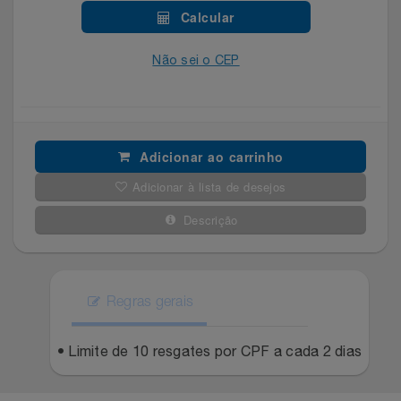
Celulares E Smartphone
Easylive
Estoque
Calcular
Cosméticos
Não sei o CEP
Electrolux
Extra
Cozinha
Extra
Individual
Doações
Fortaleza
Insider
Adicionar ao carrinho
Adicionar à lista de desejos
Eletrodomésticos
Gama Italy
John John
Descrição
Eletroportáteis
Giftty
Le Lis
Esportes
Havanna
Magalu
Regras gerais
Experiências
Hospital De Amor
Méliuz
• Limite de 10 resgates por CPF a cada 2 dias
Ferramentas
Jbl
Natura