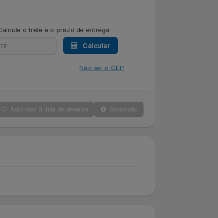
Calcule o frete e o prazo de entrega
Calcular
Não sei o CEP
Adicionar à lista de desejos
Descrição