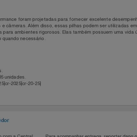
rformance foram projetadas para fornecer excelente desem
oras e câmeras. Além disso, essas pilhas podem ser utiliz
adas para ambientes rigorosos. Elas também possuem uma 
 uso quando necessário.
des.
m 05 unidades.
2025|cr-2025|cr-20-25|