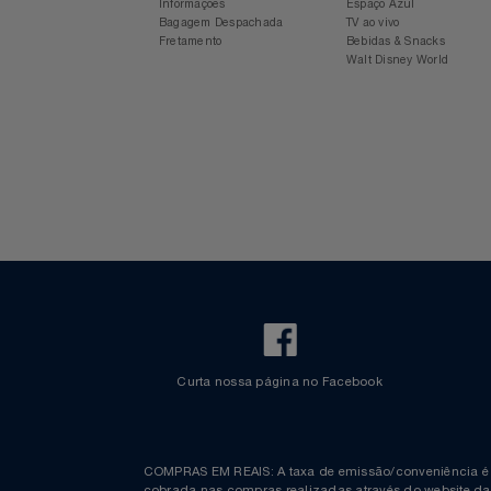
Para sua viagem
Experiência Azul
Voos Internacionais
Ônibus
Notebooks E Tablet
Aplicativo Azul
Revista Azul
Check-in Mobile
Estacionamento Azul
Informações
Espaço Azul
Óculos
Bagagem Despachada
TV ao vivo
Fretamento
Bebidas & Snacks
Walt Disney World
Papelaria
Páscoa
Perfumaria
Perfume
Perfumes
Pet