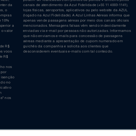
Siga-nos no Twitter
Inscreva-se no nosso cana
ia é
COMPRAS EM PONTOS e PONTOS + DINHEIRO: As reserva
 da Azul,
podem ser realizadas com pontos ou pontos + dinheiro p
allcenter da
canais de atendimento da Azul Fidelidade (+55 11 4003-11
ticos, o
lojas físicas, aeroportos, aplicativos ou pelo website da 
ara compras
(logado na Azul Fidelidade). A Azul Linhas Aéreas inform
 ou de 10%
apenas vende passagens aéreas por meio dos canais ofic
or superior a
mencionados. Mensagens falsas vêm sendo indevidamen
obre o valor
enviadas via e-mail por pessoas não autorizadas. Infor
 da
que não enviamos e-mails para concessão de passagens
por
aéreas mediante a apresentação de cupom numerado e
rtir de R$
guichês da companhia e solicita aos clientes que
cho nos voos
desconsiderem eventuais e-mails com tal conteúdo.
tir de R$
 trecho nos
ais) por
averá isenção
 logado no
“aplicativo
 quem