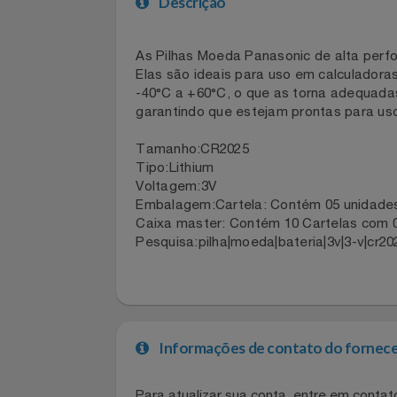
Celulares E Smartphone
Descrição
Cosméticos
As Pilhas Moeda Panasonic de alta pe
Cozinha
Elas são ideais para uso em calculad
-40°C a +60°C, o que as torna adequ
Doações
garantindo que estejam prontas para
Eletrodomésticos
Tamanho:CR2025
Tipo:Lithium
Voltagem:3V
Eletroportáteis
Embalagem:Cartela: Contém 05 unida
Caixa master: Contém 10 Cartelas co
Esportes
Pesquisa:pilha|moeda|bateria|3v|3-v|cr
Experiências
Ferramentas