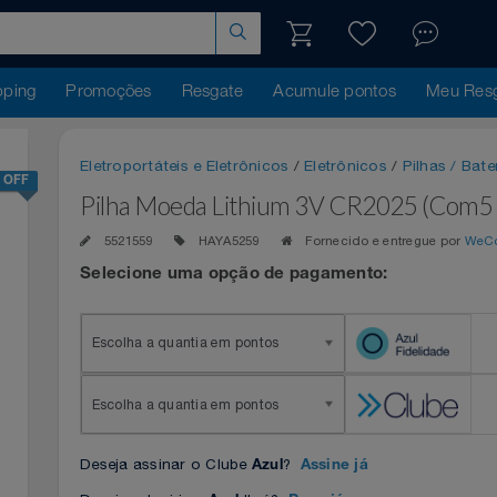
hopping
Promoções
Resgate
Acumule pontos
Me
Eletroportáteis e Eletrônicos
/
Eletrônicos
/
Pilhas
25% OFF
Pilha Moeda Lithium 3V CR2025 (C
5521559
HAYA5259
Fornecido e entregue 
Selecione uma opção de pagamento:
Escolha a quantia em pontos
Escolha a quantia em pontos
Deseja assinar o Clube
?
Azul
Assine já