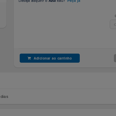
Deseja adquirir o
Itaú?
Azul
Peça já
Adicionar ao carrinho
a 2 dias