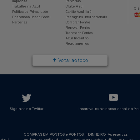
Conheça a Azul
Azul Fidelidade
Sobre a Azul
Conheça o Programa
Mapa de Rotas
Categorias
Azul Viagens
Cadastre-se
Imprensa
Parcerias
Trabalhe na Azul
Clube Azul
Política de Privacidade
Cartão Azul Itaú
Responsabilidade Social
Passagens Internacionais
Parcerias
Comprar Pontos
Renovar Pontos
Transferir Pontos
Azul Incentivo
Regulamentos
Voltar ao topo