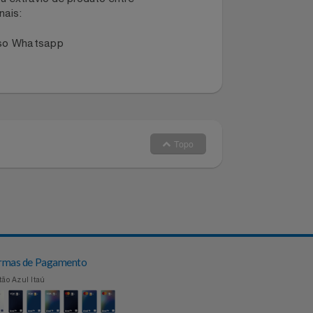
dano ou extravio de produto entre
dos canais:
 no nosso Whatsapp
Topo