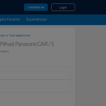
Cadastre-se
Login
u Resgate Favorito
Experiências
 / Baterias e Carregadores
om5 Pilhas) PanasonicCAR / 5
por
WeConnect