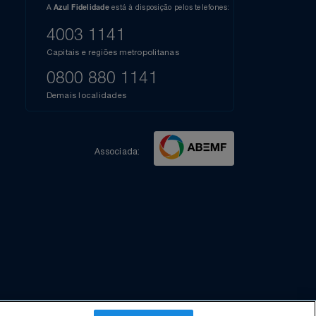
l do Youtube
Compartilhe sua experiência no Instagram
Dúvidas?
s
elos
A
está à disposição pelos telefones:
Azul Fidelidade
41),
AZUL
4003 1141
a que
iais
Capitais e regiões metropolitanas
te
mamos
0800 880 1141
m
Demais localidades
Associada: