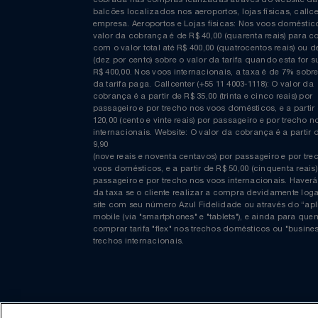
Curta nossa página no Facebook
Relógios
Saúde E Bem-Estar
COMPRAS EM REAIS: A taxa de emissão/conveniênc
cobrada nas compras realizadas através do website
TV
balcões localizados nos aeroportos, lojas físicas, c
empresa. Aeroportos e Lojas físicas: Nos voos domés
valor da cobrança é de R$ 40,00 (quarenta reais) p
Utilidades Industriais
com o valor total até R$ 400,00 (quatrocentos reais)
(dez por cento) sobre o valor da tarifa quando esta f
R$ 400,00. Nos voos internacionais, a taxa é de 7% s
Vestuário
da tarifa paga. Callcenter (+55 11 4003-1118): O valor
cobrança é a partir de R$ 35,00 (trinta e cinco reais) 
passageiro e por trecho nos voos domésticos, e a pa
120,00 (cento e vinte reais) por passageiro e por tre
internacionais. Website: O valor da cobrança é a par
9,90
(nove reais e noventa centavos) por passageiro e por
voos domésticos, e a partir de R$ 50,00 (cinquenta re
passageiro e por trecho nos voos internacionais. H
da taxa se o cliente realizar a compra devidamente
site com seu número Azul Fidelidade ou através do 
mobile (via "smartphones" e "tablets"), e ainda para