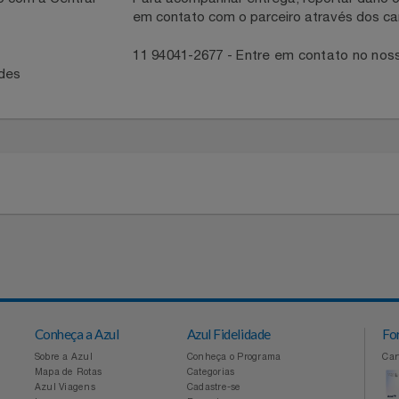
necedor
ntato com a Central
Para acompanhar entrega, reportar 
em contato com o parceiro através 
41
11 94041-2677 - Entre em contato
idades