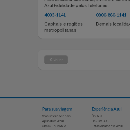
Informações de contato do for
Filmes
Para atualizar sua conta, entre em co
Informática
Azul Fidelidade pelos telefones:
4003-1141
0800-880-11
Jardim
Capitais e regiões
Demais local
metropolitanas
Jogos E Consoles
Livros
Voltar
Malas E Mochilas
Mercado
Móveis
Natal