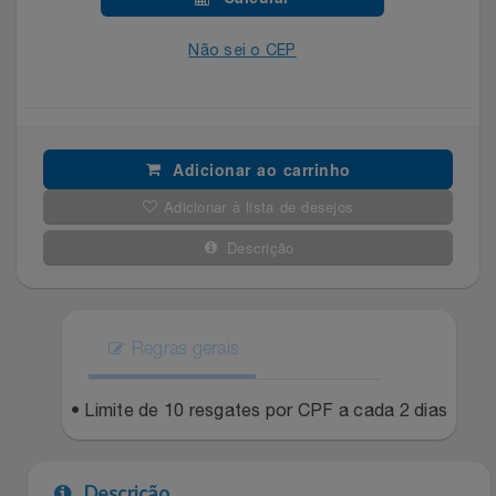
Celulares E Smartphone
Easylive
Estoque
Não sei o CEP
Cosméticos
Electrolux
Extra
Cozinha
Extra
Individual
Adicionar ao carrinho
Doações
Fortaleza
Insider
Adicionar à lista de desejos
Eletrodomésticos
Descrição
Gama Italy
John John
Eletroportáteis
Giftty
Le Lis
Regras gerais
Esportes
Havanna
Magalu
• Limite de 10 resgates por CPF a cada 2 dias
Experiências
Hospital De Amor
Méliuz
Ferramentas
Jbl
Natura
Descrição