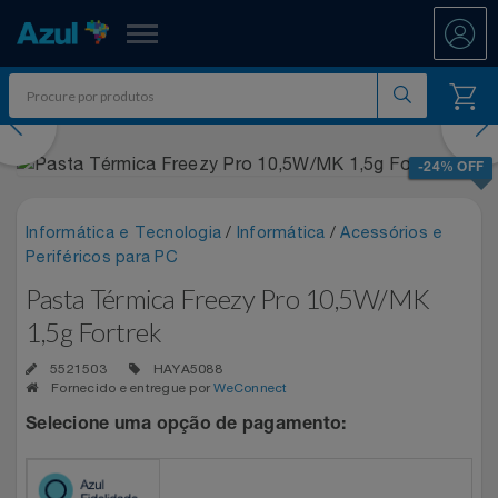
Azul Fidelidade
evious
Nex
Shopping
-24% OFF
Promoções
Informática e Tecnologia
/
Informática
/
Acessórios e
Periféricos para PC
ATÉ 50% OFF DIA DOS PAIS
Departamentos
Pasta Térmica Freezy Pro 10,5W/MK
Ar E Ventilação
DIA DOS PAIS ATÉ 60% OFF
1,5g Fortrek
Resgate
5521503
HAYA5088
Artesanato
ENTRETENIMENTO PARA TODOS
All Accor
Fornecido e entregue por
WeConnect
Acumule Pontos
Selecione uma opção de pagamento:
Artigos Para Festa
EXPERÊNCIAS VIVIDAS AO VIVO
Asics
Abastece Aí
Meu Resgate Favorito
Áudio E Som
MARATONA DE DESCONTOS 80% OFF
Associação Voar
Accor