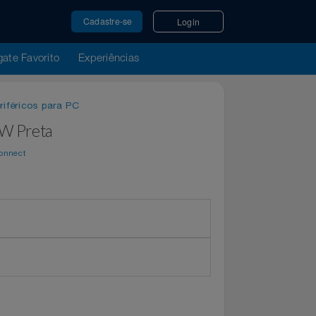
Cadastre-se
Login
u Resgate Favorito
Experiências
os e Periféricos para PC
r 500W Preta
por
WeConnect