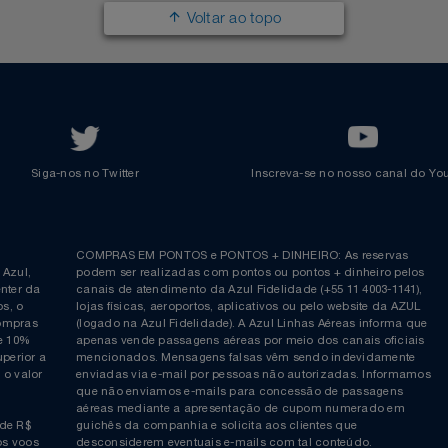
Parcerias
Comprar Pontos
Renovar Pontos
Transferir Pontos
Azul Incentivo
Regulamentos
Voltar ao topo
Siga-nos no Twitter
Inscreva-se no nosso cana
ia é
COMPRAS EM PONTOS e PONTOS + DINHEIRO: As reserva
 da Azul,
podem ser realizadas com pontos ou pontos + dinheiro p
allcenter da
canais de atendimento da Azul Fidelidade (+55 11 4003-11
ticos, o
lojas físicas, aeroportos, aplicativos ou pelo website da 