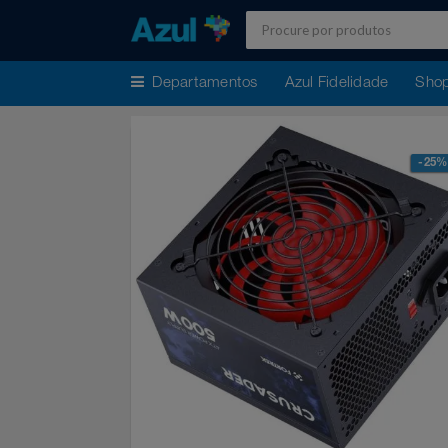
Departamentos
Azul Fidelidade
S
Azul Fidelidade
Shopping
-
Promoções
7.8 PAYDAY
Departamentos
Ar E Ventilação
ATÉ 50% OFF DIA DOS PAIS
Resgate
Artesanato
CASAS BAHIA 8.8
Acumule Pontos
Artigos Para Festa
DIA DOS PAIS ATÉ 60% OFF
Meu Resgate Favorito
Áudio E Som
ENTRETENIMENTO PARA TODOS