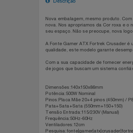
Celulares E Smartphone
SEU VALE TE ESPERANDO
Descrição
Cosméticos
TOP STORE 8.8
Nova embalagem, mesmo produto. Com
Cozinha
nova. Nos apropriamos da Cor roxa e
seu espaço. Não se preocupe, nova 
Doações
A Fonte Gamer ATX Fortrek Crusader
Eletrodomésticos
qualidade, este modelo garante dese
Com a sua capacidade de fornecer ene
Eletroportáteis
de jogos que buscam um sistema conf
Esportes
Dimensões:140x150x86mm
Experiências
Potência:500W Nominal
Pinos:Placa Mãe 20+4 pinos (450mm) 
Pata+Sata+Sata (550mm+150+150)
Ferramentas
Tensão Entrada:115/230V (Manual)