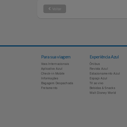
metropolitanas
Notebooks E Tablet
Óculos
Voltar
Papelaria
Páscoa
Perfumaria
Para sua viagem
Experiência Azul
Perfume
Voos Internacionais
Ônibus
Aplicativo Azul
Revista Azul
Perfumes
Check-in Mobile
Estacionamento Azul
Informações
Espaço Azul
Bagagem Despachada
TV ao vivo
Pet
Fretamento
Bebidas & Snacks
Walt Disney World