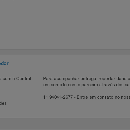
trel|500w|
necedor
ntato com a Central
Para acompanhar entrega, reportar 
em contato com o parceiro através 
41
11 94041-2677 - Entre em contato
idades