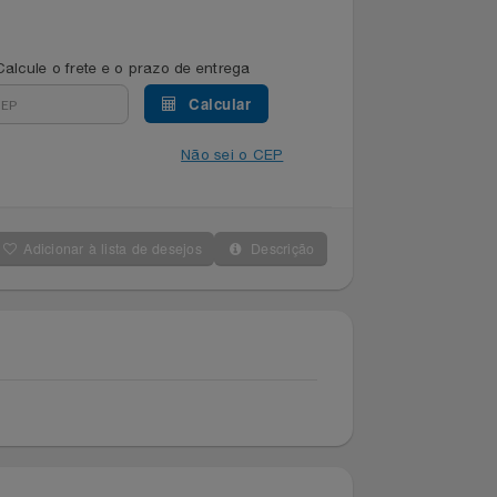
Calcule o frete e o prazo de entrega
Calcular
Não sei o CEP
Adicionar à lista de desejos
Descrição