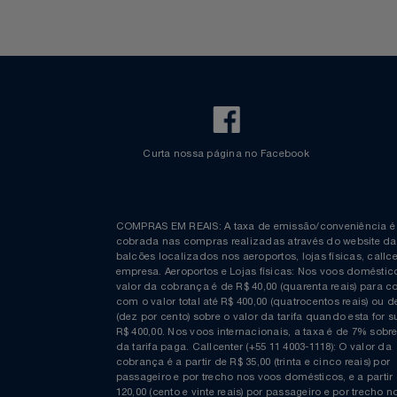
Relógios
Saúde E Bem-Estar
TV
Utilidades Industriais
Vestuário
Curta nossa página no Facebook
COMPRAS EM REAIS: A taxa de emissão/conveniênc
cobrada nas compras realizadas através do website
balcões localizados nos aeroportos, lojas físicas, c
empresa. Aeroportos e Lojas físicas: Nos voos domés